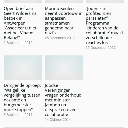
Open brief aan
Marino Keulen
“Joden zijn
Geert Wilders na
neemt voortouw in
profiteurs en
bezoek in
aanpassen
parasieten”
Antwerpen:
straatnamen
Programma
“Associeer u niet
genoemd naar
‘kinderen van de
met het Vlaams
nazi’s
collaboratie’ maakt
Belang!”
verschillende
25 December 2017
reacties los
2 September 2018
15 December 2017
Dringende oproep:
Joodse
“Walgelijke
Verenigingen
vergelijking tussen
vragen onderhoud
nazisme en
met minister
burgemeester
Jambon na
moet stoppen”
uitspraken over
collaboratie
5 September 2017
14 Oktober 2014