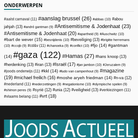
ONDERWERPEN
aanslag brussel
(26)
abou
aalst carnaval
(11)
abbas
(10)
Antisemitisme & Jodenhaat
(23)
jahjah
(13)
andré gantman
(9)
Antisemitisme & Jodenhaat
(20)
apartheid
(9)
Auschwitz
(10)
bart de wever
(15)
beveiliging
(13)
besnijdenis
(10)
brigitte herremans
fjo
(14)
gantman
cd&v
(11)
(10)
ccojb
(9)
chanoeka
(9)
conflict
(10)
gaza
(122)
Hamas
(27)
(14)
hans knoop
(13)
Israël
(17)
herdenking
(13)
iran
(13)
jan jambon
(10)
Jeruzalem
(9)
magazine
kkl
(14)
joods onderwijs
(11)
ludo van campenhout
(9)
(19)
michael freilich
(16)
moshe aryeh friedman
(14)
n-va
(12)
nederland
(11)
nederzettingen
(9)
negationisme
(10)
olympische spelen
(9)
veiligheid
(13)
syrië
(12)
unia
(12)
verkiezingen
(11)
shimon peres
(9)
vrt
(18)
vlaams belang
(11)