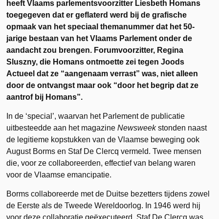
heeft Vlaams parlementsvoorzitter Liesbeth Homans
toegegeven dat er geflaterd werd bij de grafische
opmaak van het speciaal themanummer dat het 50-
jarige bestaan van het Vlaams Parlement onder de
aandacht zou brengen. Forumvoorzitter, Regina
Sluszny, die Homans ontmoette zei tegen Joods
Actueel dat ze “aangenaam verrast” was, niet alleen
door de ontvangst maar ook “door het begrip dat ze
aantrof bij Homans”.
In de ‘special’, waarvan het Parlement de publicatie
uitbesteedde aan het magazine
Newsweek
stonden naast
de legitieme kopstukken van de Vlaamse beweging ook
August Borms en Staf De Clercq vermeld. Twee mensen
die, voor ze collaboreerden, effectief van belang waren
voor de Vlaamse emancipatie.
Borms collaboreerde met de Duitse bezetters tijdens zowel
de Eerste als de Tweede Wereldoorlog. In 1946 werd hij
voor deze collaboratie geëxecuteerd. Staf De Clercq was