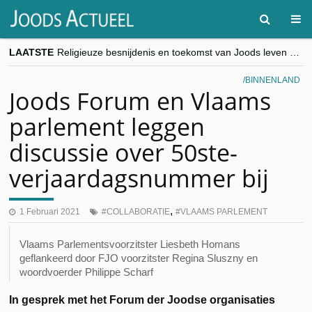
LAATSTE
Religieuze besnijdenis en toekomst van Joods leven centraal tijdens conferentie in Brussel
“Besnijdenisdebat toont hoe moeilijk seculiere Westen minderheden begrijpt”, Jinnih Beels (Vooruit)
CITYTRIP | ROEMENIË – Boekarest: de verrassing van Oost-Europa
BINNENLAND
“Vandaag zit elke Jood in België op de beklaagdenbank”
Joods Forum en Vlaams
goKosher lanceert nieuwe website en samenwerking met Mishpacha voor kosher travel en simchas wereldwijd
parlement leggen
discussie over 50ste-
verjaardagsnummer bij
,
1 Februari 2021
COLLABORATIE
VLAAMS PARLEMENT
Vlaams Parlementsvoorzitster Liesbeth Homans
geflankeerd door FJO voorzitster Regina Sluszny en
woordvoerder Philippe Scharf
In gesprek met het Forum der Joodse organisaties