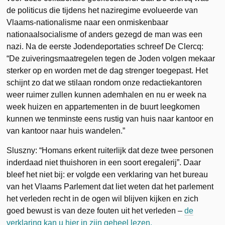
de politicus die tijdens het naziregime evolueerde van
Vlaams-nationalisme naar een onmiskenbaar
nationaalsocialisme of anders gezegd de man was een
nazi. Na de eerste Jodendeportaties schreef De Clercq:
“De zuiveringsmaatregelen tegen de Joden volgen mekaar
sterker op en worden met de dag strenger toegepast. Het
schijnt zo dat we stilaan rondom onze redactiekantoren
weer ruimer zullen kunnen ademhalen en nu er week na
week huizen en appartementen in de buurt leegkomen
kunnen we tenminste eens rustig van huis naar kantoor en
van kantoor naar huis wandelen.”
Sluszny: “Homans erkent ruiterlijk dat deze twee personen
inderdaad niet thuishoren in een soort eregalerij”. Daar
bleef het niet bij: er volgde een verklaring van het bureau
van het Vlaams Parlement dat liet weten dat het parlement
het verleden recht in de ogen wil blijven kijken en zich
goed bewust is van deze fouten uit het verleden –
de
verklaring kan u hier in zijn geheel lezen.