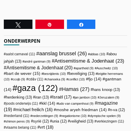
Tweet
Pin
Share
ONDERWERPEN
aanslag brussel
(26)
abou
aalst carnaval
(11)
abbas
(10)
Antisemitisme & Jodenhaat
(23)
jahjah
(13)
andré gantman
(9)
Antisemitisme & Jodenhaat
(20)
apartheid
(9)
Auschwitz
(10)
bart de wever
(15)
beveiliging
(13)
besnijdenis
(10)
brigitte herremans
fjo
(14)
gantman
cd&v
(11)
(10)
ccojb
(9)
chanoeka
(9)
conflict
(10)
gaza
(122)
Hamas
(27)
(14)
hans knoop
(13)
Israël
(17)
herdenking
(13)
iran
(13)
jan jambon
(10)
Jeruzalem
(9)
magazine
kkl
(14)
joods onderwijs
(11)
ludo van campenhout
(9)
(19)
michael freilich
(16)
moshe aryeh friedman
(14)
n-va
(12)
nederland
(11)
nederzettingen
(9)
negationisme
(10)
olympische spelen
(9)
veiligheid
(13)
syrië
(12)
unia
(12)
verkiezingen
(11)
shimon peres
(9)
vrt
(18)
vlaams belang
(11)