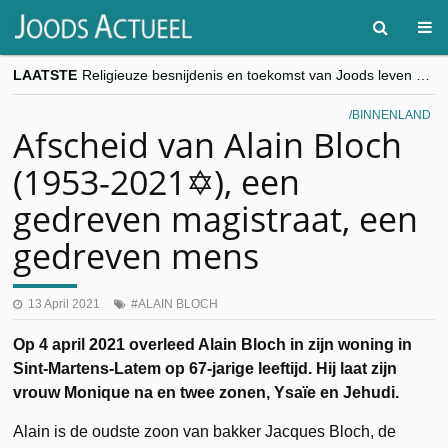
LAATSTE
Religieuze besnijdenis en toekomst van Joods leven centraal tijdens conferentie in Brussel
“Besnijdenisdebat toont hoe moeilijk seculiere Westen minderheden begrijpt”, Jinnih Beels (Vooruit)
CITYTRIP | ROEMENIË – Boekarest: de verrassing van Oost-Europa
BINNENLAND
“Vandaag zit elke Jood in België op de beklaagdenbank”
Afscheid van Alain Bloch
goKosher lanceert nieuwe website en samenwerking met Mishpacha voor kosher travel en simchas wereldwijd
(1953-2021✡︎), een
gedreven magistraat, een
gedreven mens
13 April 2021
ALAIN BLOCH
Op 4 april 2021 overleed Alain Bloch in zijn woning in
Sint-Martens-Latem op 67-jarige leeftijd. Hij laat zijn
vrouw Monique na en twee zonen, Ysaïe en Jehudi.
Alain is de oudste zoon van bakker Jacques Bloch, de