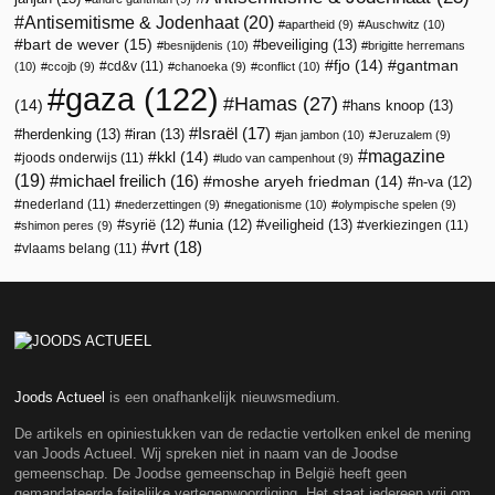
Antisemitisme & Jodenhaat
(20)
apartheid
(9)
Auschwitz
(10)
bart de wever
(15)
beveiliging
(13)
besnijdenis
(10)
brigitte herremans
fjo
(14)
gantman
cd&v
(11)
(10)
ccojb
(9)
chanoeka
(9)
conflict
(10)
gaza
(122)
Hamas
(27)
(14)
hans knoop
(13)
Israël
(17)
herdenking
(13)
iran
(13)
jan jambon
(10)
Jeruzalem
(9)
magazine
kkl
(14)
joods onderwijs
(11)
ludo van campenhout
(9)
(19)
michael freilich
(16)
moshe aryeh friedman
(14)
n-va
(12)
nederland
(11)
nederzettingen
(9)
negationisme
(10)
olympische spelen
(9)
veiligheid
(13)
syrië
(12)
unia
(12)
verkiezingen
(11)
shimon peres
(9)
vrt
(18)
vlaams belang
(11)
Joods Actueel
is een onafhankelijk nieuwsmedium.
De artikels en opiniestukken van de redactie vertolken enkel de mening
van Joods Actueel. Wij spreken niet in naam van de Joodse
gemeenschap. De Joodse gemeenschap in België heeft geen
gemandateerde feitelijke vertegenwoordiging. Het staat iedereen vrij om