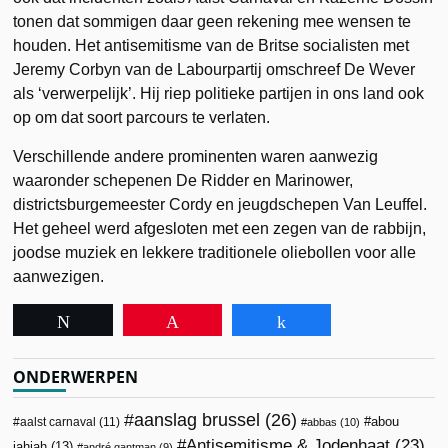
tonen dat sommigen daar geen rekening mee wensen te
houden. Het antisemitisme van de Britse socialisten met
Jeremy Corbyn van de Labourpartij omschreef De Wever
als ‘verwerpelijk’. Hij riep politieke partijen in ons land ook
op om dat soort parcours te verlaten.
Verschillende andere prominenten waren aanwezig
waaronder schepenen De Ridder en Marinower,
districtsburgemeester Cordy en jeugdschepen Van Leuffel.
Het geheel werd afgesloten met een zegen van de rabbijn,
joodse muziek en lekkere traditionele oliebollen voor alle
aanwezigen.
Tweet
Pin
Share
ONDERWERPEN
aanslag brussel
(26)
abou
aalst carnaval
(11)
abbas
(10)
Antisemitisme & Jodenhaat
(23)
jahjah
(13)
andré gantman
(9)