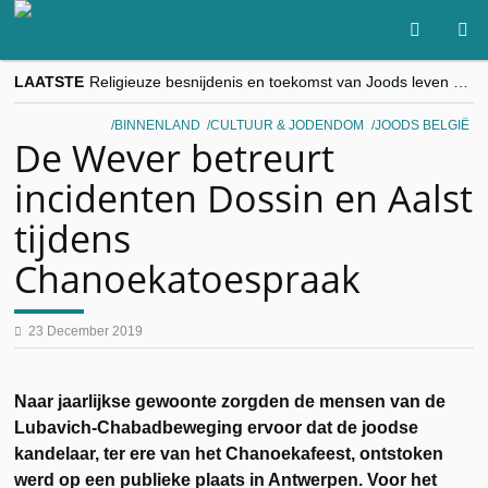
LAATSTE
Religieuze besnijdenis en toekomst van Joods leven centraal tijdens conferentie in Brussel
“Besnijdenisdebat toont hoe moeilijk seculiere Westen minderheden begrijpt”, Jinnih Beels (Vooruit)
CITYTRIP | ROEMENIË – Boekarest: de verrassing van Oost-Europa
BINNENLAND
CULTUUR & JODENDOM
JOODS BELGIË
“Vandaag zit elke Jood in België op de beklaagdenbank”
De Wever betreurt
goKosher lanceert nieuwe website en samenwerking met Mishpacha voor kosher travel en simchas wereldwijd
incidenten Dossin en Aalst
tijdens
Chanoekatoespraak
23 December 2019
Naar jaarlijkse gewoonte zorgden de mensen van de
Lubavich-Chabadbeweging ervoor dat de joodse
kandelaar, ter ere van het Chanoekafeest, ontstoken
werd op een publieke plaats in Antwerpen. Voor het