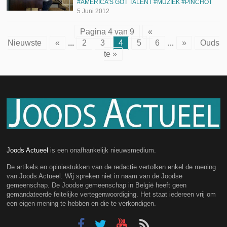
AMERICA'S GOT TALENT
MUZIEK
PINCHOT
5 Juni 2012
Pagina 4 van 9
«
Nieuwste
«
...
2
3
4
5
6
...
»
Ouds
te »
Joods Actueel
is een onafhankelijk nieuwsmedium.
De artikels en opiniestukken van de redactie vertolken enkel de mening
van Joods Actueel. Wij spreken niet in naam van de Joodse
gemeenschap. De Joodse gemeenschap in België heeft geen
gemandateerde feitelijke vertegenwoordiging. Het staat iedereen vrij om
een eigen mening te hebben en die te verkondigen.