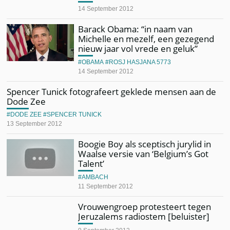
14 September 2012
Barack Obama: “in naam van
Michelle en mezelf, een gezegend
nieuw jaar vol vrede en geluk”
OBAMA
ROSJ HASJANA 5773
14 September 2012
Spencer Tunick fotografeert geklede mensen aan de
Dode Zee
DODE ZEE
SPENCER TUNICK
13 September 2012
Boogie Boy als sceptisch jurylid in
Waalse versie van ‘Belgium’s Got
Talent’
AMBACH
11 September 2012
Vrouwengroep protesteert tegen
Jeruzalems radiostem [beluister]