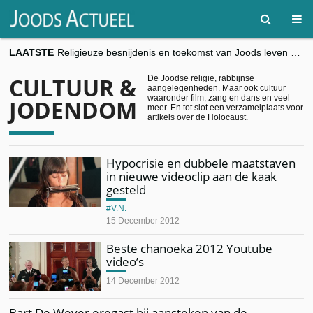
LAATSTE
Religieuze besnijdenis en toekomst van Joods leven centraal tijdens conferentie in Brussel
“Besnijdenisdebat toont hoe moeilijk seculiere Westen minderheden begrijpt”, Jinnih Beels (Vooruit)
CITYTRIP | ROEMENIË – Boekarest: de verrassing van Oost-Europa
CULTUUR &
De Joodse religie, rabbijnse
aangelegenheden. Maar ook cultuur
“Vandaag zit elke Jood in België op de beklaagdenbank”
waaronder film, zang en dans en veel
JODENDOM
goKosher lanceert nieuwe website en samenwerking met Mishpacha voor kosher travel en simchas wereldwijd
meer. En tot slot een verzamelplaats voor
artikels over de Holocaust.
Hypocrisie en dubbele maatstaven
in nieuwe videoclip aan de kaak
gesteld
V.N.
15 December 2012
Beste chanoeka 2012 Youtube
video’s
14 December 2012
Bart De Wever eregast bij aansteken van de