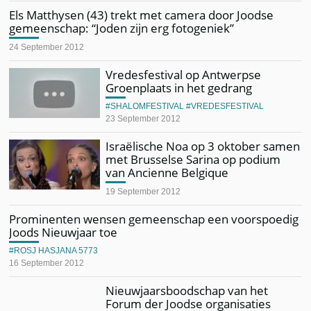
Els Matthysen (43) trekt met camera door Joodse
gemeenschap: “Joden zijn erg fotogeniek”
24 September 2012
Vredesfestival op Antwerpse
Groenplaats in het gedrang
SHALOMFESTIVAL
VREDESFESTIVAL
23 September 2012
Israëlische Noa op 3 oktober samen
met Brusselse Sarina op podium
van Ancienne Belgique
19 September 2012
Prominenten wensen gemeenschap een voorspoedig
Joods Nieuwjaar toe
ROSJ HASJANA 5773
16 September 2012
Nieuwjaarsboodschap van het
Forum der Joodse organisaties