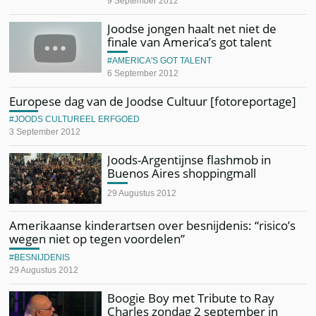
9 September 2012
Joodse jongen haalt net niet de
finale van America’s got talent
AMERICA'S GOT TALENT
6 September 2012
Europese dag van de Joodse Cultuur [fotoreportage]
JOODS CULTUREEL ERFGOED
3 September 2012
Joods-Argentijnse flashmob in
Buenos Aires shoppingmall
29 Augustus 2012
Amerikaanse kinderartsen over besnijdenis: “risico’s
wegen niet op tegen voordelen”
BESNIJDENIS
29 Augustus 2012
Boogie Boy met Tribute to Ray
Charles zondag 2 september in