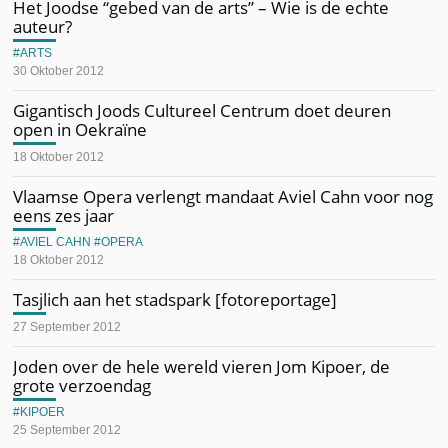
Het Joodse “gebed van de arts” – Wie is de echte
auteur?
ARTS
30 Oktober 2012
Gigantisch Joods Cultureel Centrum doet deuren
open in Oekraïne
18 Oktober 2012
Vlaamse Opera verlengt mandaat Aviel Cahn voor nog
eens zes jaar
AVIEL CAHN
OPERA
18 Oktober 2012
Tasjlich aan het stadspark [fotoreportage]
27 September 2012
Joden over de hele wereld vieren Jom Kipoer, de
grote verzoendag
KIPOER
25 September 2012