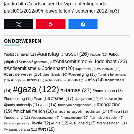
[audio:http://joodsactueel.be/wp-content/uploads-
pjact001/2012/09/nieuwe feiten 7 septemer 2012.mp3]
Tweet
Pin
Share
ONDERWERPEN
aanslag brussel
(26)
abou
aalst carnaval
(11)
abbas
(10)
Antisemitisme & Jodenhaat
(23)
jahjah
(13)
andré gantman
(9)
Antisemitisme & Jodenhaat
(20)
apartheid
(9)
Auschwitz
(10)
bart de wever
(15)
beveiliging
(13)
besnijdenis
(10)
brigitte herremans
fjo
(14)
gantman
cd&v
(11)
(10)
ccojb
(9)
chanoeka
(9)
conflict
(10)
gaza
(122)
Hamas
(27)
(14)
hans knoop
(13)
Israël
(17)
herdenking
(13)
iran
(13)
jan jambon
(10)
Jeruzalem
(9)
magazine
kkl
(14)
joods onderwijs
(11)
ludo van campenhout
(9)
(19)
michael freilich
(16)
moshe aryeh friedman
(14)
n-va
(12)
nederland
(11)
nederzettingen
(9)
negationisme
(10)
olympische spelen
(9)
veiligheid
(13)
syrië
(12)
unia
(12)
verkiezingen
(11)
shimon peres
(9)
vrt
(18)
vlaams belang
(11)