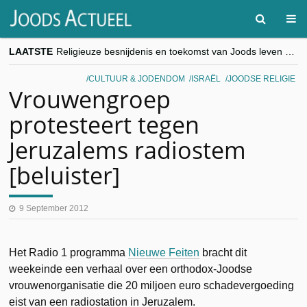
LAATSTE
Religieuze besnijdenis en toekomst van Joods leven centraal tijdens conferentie in Brussel
“Besnijdenisdebat toont hoe moeilijk seculiere Westen minderheden begrijpt”, Jinnih Beels (Vooruit)
CITYTRIP | ROEMENIË – Boekarest: de verrassing van Oost-Europa
CULTUUR & JODENDOM
ISRAËL
JOODSE RELIGIE
“Vandaag zit elke Jood in België op de beklaagdenbank”
Vrouwengroep
goKosher lanceert nieuwe website en samenwerking met Mishpacha voor kosher travel en simchas wereldwijd
protesteert tegen
Jeruzalems radiostem
[beluister]
9 September 2012
Het Radio 1 programma
Nieuwe Feiten
bracht dit
weekeinde een verhaal over een orthodox-Joodse
vrouwenorganisatie die 20 miljoen euro schadevergoeding
eist van een radiostation in Jeruzalem.