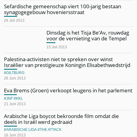
Sefardische gemeenschap viert 100-jarig bestaan
synagogegebouw hoveniersstraat
29 Juli 2013
Dinsdag is het Tisja Be’Av, rouwdag
voor de vernieting van de Tempel
15 Juli 2013
Palestina-activisten niet te spreken over winst
Israëlier van prestigieuze Koningin Elisabethwedstrijd
GILTBURG
28 Juni 2013
Eva Brems (Groen) verkoopt leugens in het parlement
JNF
KKL
21 Juni 2013
Arabische Liga boycot bekroonde film omdat die
deels in Israël werd gedraaid
ARABISCHE LIGA
THE ATTACK
16 Juni 2013