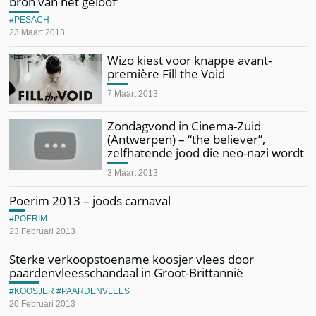
bron van het geloof’
PESACH
23 Maart 2013
Wizo kiest voor knappe avant-
première Fill the Void
7 Maart 2013
Zondagvond in Cinema-Zuid
(Antwerpen) – “the believer”,
zelfhatende jood die neo-nazi wordt
3 Maart 2013
Poerim 2013 – joods carnaval
POERIM
23 Februari 2013
Sterke verkoopstoename koosjer vlees door
paardenvleesschandaal in Groot-Brittannië
KOOSJER
PAARDENVLEES
20 Februari 2013