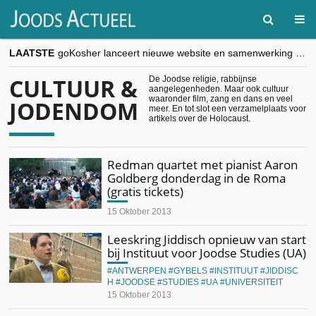
LAATSTE
goKosher lanceert nieuwe website en samenwerking met Mishpacha voor kosher travel en simchas wereldwijd
Religieuze besnijdenis en toekomst van Joods leven centraal tijdens conferentie in Brussel
“Besnijdenisdebat toont hoe moeilijk seculiere Westen minderheden begrijpt”, Jinnih Beels (Vooruit)
CULTUUR &
De Joodse religie, rabbijnse
aangelegenheden. Maar ook cultuur
CITYTRIP | ROEMENIË – Boekarest: de verrassing van Oost-Europa
waaronder film, zang en dans en veel
JODENDOM
“Vandaag zit elke Jood in België op de beklaagdenbank”
meer. En tot slot een verzamelplaats voor
artikels over de Holocaust.
Redman quartet met pianist Aaron
Goldberg donderdag in de Roma
(gratis tickets)
15 Oktober 2013
Leeskring Jiddisch opnieuw van start
bij Instituut voor Joodse Studies (UA)
ANTWERPEN
GYBELS
INSTITUUT
JIDDISC
H
JOODSE
STUDIES
UA
UNIVERSITEIT
15 Oktober 2013