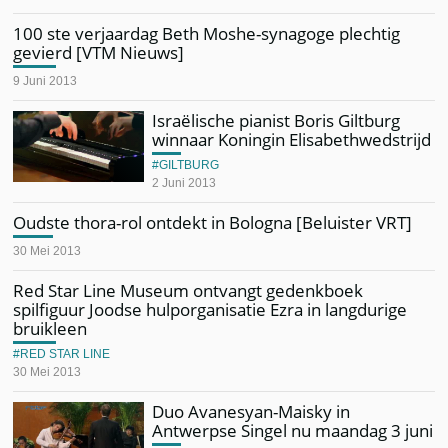
100 ste verjaardag Beth Moshe-synagoge plechtig
gevierd [VTM Nieuws]
9 Juni 2013
Israëlische pianist Boris Giltburg
winnaar Koningin Elisabethwedstrijd
GILTBURG
2 Juni 2013
Oudste thora-rol ontdekt in Bologna [Beluister VRT]
30 Mei 2013
Red Star Line Museum ontvangt gedenkboek
spilfiguur Joodse hulporganisatie Ezra in langdurige
bruikleen
RED STAR LINE
30 Mei 2013
Duo Avanesyan-Maisky in
Antwerpse Singel nu maandag 3 juni