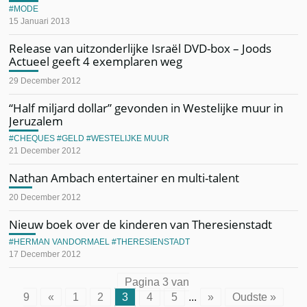
MODE
15 Januari 2013
Release van uitzonderlijke Israël DVD-box – Joods
Actueel geeft 4 exemplaren weg
29 December 2012
“Half miljard dollar” gevonden in Westelijke muur in
Jeruzalem
CHEQUES
GELD
WESTELIJKE MUUR
21 December 2012
Nathan Ambach entertainer en multi-talent
20 December 2012
Nieuw boek over de kinderen van Theresienstadt
HERMAN VANDORMAEL
THERESIENSTADT
17 December 2012
Pagina 3 van
9
«
1
2
3
4
5
...
»
Oudste »