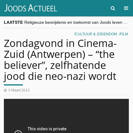
LAATSTE
Religieuze besnijdenis en toekomst van Joods leven centraal tijdens conferentie in Brussel
“Besnijdenisdebat toont hoe moeilijk seculiere Westen minderheden begrijpt”, Jinnih Beels (Vooruit)
CITYTRIP | ROEMENIË – Boekarest: de verrassing van Oost-Europa
CULTUUR & JODENDOM
FILM
“Vandaag zit elke Jood in België op de beklaagdenbank”
Zondagvond in Cinema-
goKosher lanceert nieuwe website en samenwerking met Mishpacha voor kosher travel en simchas wereldwijd
Zuid (Antwerpen) – “the
believer”, zelfhatende
jood die neo-nazi wordt
3 Maart 2013