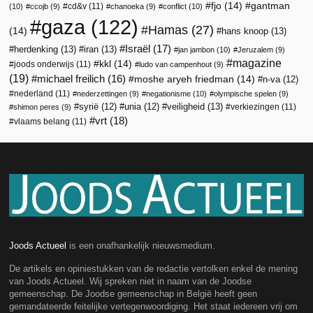
fjo
(14)
gantman
cd&v
(11)
(10)
ccojb
(9)
chanoeka
(9)
conflict
(10)
gaza
(122)
Hamas
(27)
(14)
hans knoop
(13)
Israël
(17)
herdenking
(13)
iran
(13)
jan jambon
(10)
Jeruzalem
(9)
magazine
kkl
(14)
joods onderwijs
(11)
ludo van campenhout
(9)
(19)
michael freilich
(16)
moshe aryeh friedman
(14)
n-va
(12)
nederland
(11)
nederzettingen
(9)
negationisme
(10)
olympische spelen
(9)
veiligheid
(13)
syrië
(12)
unia
(12)
verkiezingen
(11)
shimon peres
(9)
vrt
(18)
vlaams belang
(11)
Joods Actueel
is een onafhankelijk nieuwsmedium.
De artikels en opiniestukken van de redactie vertolken enkel de mening
van Joods Actueel. Wij spreken niet in naam van de Joodse
gemeenschap. De Joodse gemeenschap in België heeft geen
gemandateerde feitelijke vertegenwoordiging. Het staat iedereen vrij om