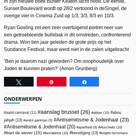
in zijn nieuwe boek Buster Keaton lacht nooit. De eerste,
Sunset Boulevard wordt op 28/2 vertoond in deSingel, de
overige vier in Cinema Zuid op 1/3, 3/3, 8/3 en 10/3.
Ryan Gosling zet een zeer overtuigend portret neer van
een getroebleerde bullebak in dit omstreden, confronterend
drama. Won tien jaar geleden de grote prijs op het
Sundance Festival, maar werd niet in de zalen uitgebracht
‘Ben je daarom nazi geworden? Om onophoudelijk over
Joden te kunnen praten?’ (Arnon Grunberg)
Tweet
Pin
Share
ONDERWERPEN
aanslag brussel
(26)
abou
aalst carnaval
(11)
abbas
(10)
Antisemitisme & Jodenhaat
(23)
jahjah
(13)
andré gantman
(9)
Antisemitisme & Jodenhaat
(20)
apartheid
(9)
Auschwitz
(10)
bart de wever
(15)
beveiliging
(13)
besnijdenis
(10)
brigitte herremans