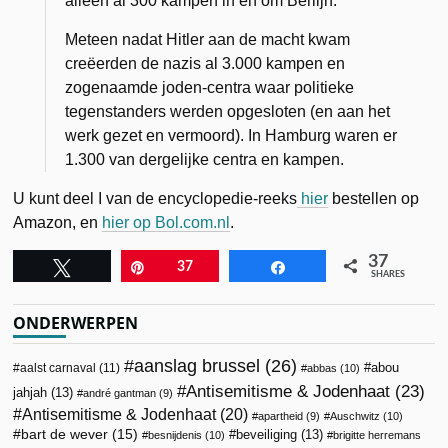
alleen al 300 kampen
in en om Berlijn
.
Meteen nadat Hitler aan de macht kwam
creëerden de nazis al 3.000 kampen en
zogenaamde joden-centra waar politieke
tegenstanders werden opgesloten (en aan het
werk gezet en vermoord). In Hamburg waren er
1.300 van dergelijke centra en kampen.
U kunt deel I van de encyclopedie-reeks
hier
bestellen op
Amazon, en
hier op Bol.com.nl
.
37
Tweet
Pin
37
Share
SHARES
ONDERWERPEN
aanslag brussel
(26)
abou
aalst carnaval
(11)
abbas
(10)
Antisemitisme & Jodenhaat
(23)
jahjah
(13)
andré gantman
(9)
Antisemitisme & Jodenhaat
(20)
apartheid
(9)
Auschwitz
(10)
bart de wever
(15)
beveiliging
(13)
besnijdenis
(10)
brigitte herremans