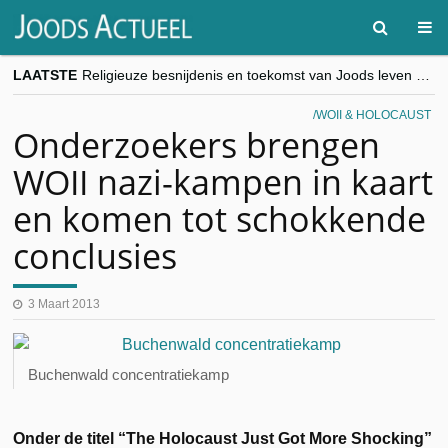
LAATSTE
Religieuze besnijdenis en toekomst van Joods leven centraal tijdens conferentie in Brussel
“Besnijdenisdebat toont hoe moeilijk seculiere Westen minderheden begrijpt”, Jinnih Beels (Vooruit)
CITYTRIP | ROEMENIË – Boekarest: de verrassing van Oost-Europa
WOII & HOLOCAUST
“Vandaag zit elke Jood in België op de beklaagdenbank”
Onderzoekers brengen
goKosher lanceert nieuwe website en samenwerking met Mishpacha voor kosher travel en simchas wereldwijd
WOII nazi-kampen in kaart
en komen tot schokkende
conclusies
3 Maart 2013
Buchenwald concentratiekamp
Onder de titel “The Holocaust Just Got More Shocking”