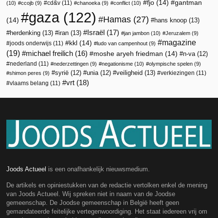
fjo
(14)
gantman
cd&v
(11)
(10)
ccojb
(9)
chanoeka
(9)
conflict
(10)
gaza
(122)
Hamas
(27)
(14)
hans knoop
(13)
Israël
(17)
herdenking
(13)
iran
(13)
jan jambon
(10)
Jeruzalem
(9)
magazine
kkl
(14)
joods onderwijs
(11)
ludo van campenhout
(9)
(19)
michael freilich
(16)
moshe aryeh friedman
(14)
n-va
(12)
nederland
(11)
nederzettingen
(9)
negationisme
(10)
olympische spelen
(9)
veiligheid
(13)
syrië
(12)
unia
(12)
verkiezingen
(11)
shimon peres
(9)
vrt
(18)
vlaams belang
(11)
Joods Actueel
is een onafhankelijk nieuwsmedium.
De artikels en opiniestukken van de redactie vertolken enkel de mening
van Joods Actueel. Wij spreken niet in naam van de Joodse
gemeenschap. De Joodse gemeenschap in België heeft geen
gemandateerde feitelijke vertegenwoordiging. Het staat iedereen vrij om