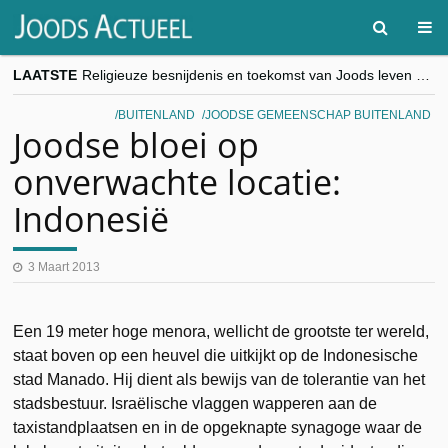
LAATSTE
Religieuze besnijdenis en toekomst van Joods leven centraal tijdens conferentie in Brussel
“Besnijdenisdebat toont hoe moeilijk seculiere Westen minderheden begrijpt”, Jinnih Beels (Vooruit)
CITYTRIP | ROEMENIË – Boekarest: de verrassing van Oost-Europa
BUITENLAND
JOODSE GEMEENSCHAP BUITENLAND
“Vandaag zit elke Jood in België op de beklaagdenbank”
Joodse bloei op
goKosher lanceert nieuwe website en samenwerking met Mishpacha voor kosher travel en simchas wereldwijd
onverwachte locatie:
Indonesië
3 Maart 2013
Een 19 meter hoge menora, wellicht de grootste ter wereld,
staat boven op een heuvel die uitkijkt op de Indonesische
stad Manado. Hij dient als bewijs van de tolerantie van het
stadsbestuur. Israëlische vlaggen wapperen aan de
taxistandplaatsen en in de opgeknapte synagoge waar de