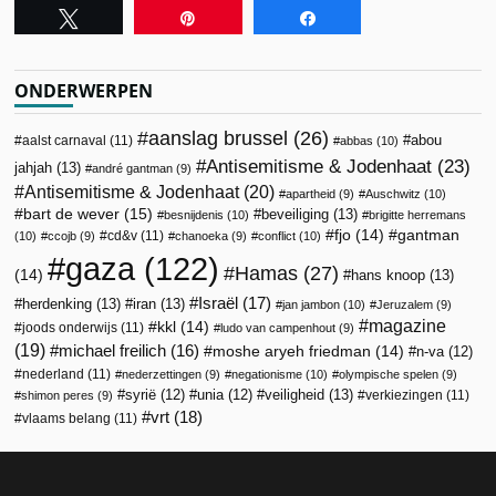
Tweet
Pin
Share
ONDERWERPEN
aanslag brussel
(26)
abou
aalst carnaval
(11)
abbas
(10)
Antisemitisme & Jodenhaat
(23)
jahjah
(13)
andré gantman
(9)
Antisemitisme & Jodenhaat
(20)
apartheid
(9)
Auschwitz
(10)
bart de wever
(15)
beveiliging
(13)
besnijdenis
(10)
brigitte herremans
fjo
(14)
gantman
cd&v
(11)
(10)
ccojb
(9)
chanoeka
(9)
conflict
(10)
gaza
(122)
Hamas
(27)
(14)
hans knoop
(13)
Israël
(17)
herdenking
(13)
iran
(13)
jan jambon
(10)
Jeruzalem
(9)
magazine
kkl
(14)
joods onderwijs
(11)
ludo van campenhout
(9)
(19)
michael freilich
(16)
moshe aryeh friedman
(14)
n-va
(12)
nederland
(11)
nederzettingen
(9)
negationisme
(10)
olympische spelen
(9)
veiligheid
(13)
syrië
(12)
unia
(12)
verkiezingen
(11)
shimon peres
(9)
vrt
(18)
vlaams belang
(11)