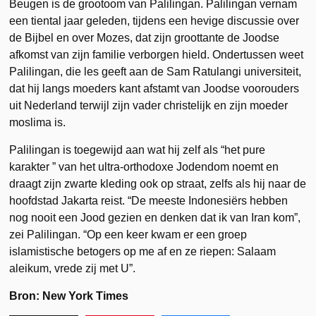
Beugen is de grootoom van Palilingan. Palilingan vernam
een tiental jaar geleden, tijdens een hevige discussie over
de Bijbel en over Mozes, dat zijn groottante de Joodse
afkomst van zijn familie verborgen hield. Ondertussen weet
Palilingan, die les geeft aan de Sam Ratulangi universiteit,
dat hij langs moeders kant afstamt van Joodse voorouders
uit Nederland terwijl zijn vader christelijk en zijn moeder
moslima is.
Palilingan is toegewijd aan wat hij zelf als “het pure
karakter ” van het ultra-orthodoxe Jodendom noemt en
draagt zijn zwarte kleding ook op straat, zelfs als hij naar de
hoofdstad Jakarta reist. “De meeste Indonesiërs hebben
nog nooit een Jood gezien en denken dat ik van Iran kom”,
zei Palilingan. “Op een keer kwam er een groep
islamistische betogers op me af en ze riepen: Salaam
aleikum, vrede zij met U”.
Bron: New York Times