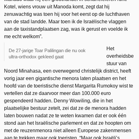
Kotel, wiens vrouw uit Manoda komt, zegt dat hij
zenuwachtig was toen hij voor het eerst op de luchthaven
van de stad landde. Maar toen ik de Israëlische vlaggen
aan de taxistandplaatsen zag, was ik gerust en voelde ik
me echt welkom”.
Het
De 27-jarige Toar Palilingan die nu ook
overheidsbe
ultra-orthodox gekleed gaat
stuur van
Noord Minahasa, een overwegend christelijk district, heeft
vorig jaar een gigantische menora laten plaatsen en het
hoofd van de toeristische dienst Margarita Rumokoy wist te
vertellen dat ze daarvoor meer dan 100.000 euro
gespendeerd hadden. Denny Wowiling, die in het
plaatselijke bestuur zetelt, zei dat ze de menora hadden
laten bouwen nadat ze te weten kwamen dat er ook één
stond aan het Israëlische parlement en dat ze hoopten om
met de reuzenmenora niet alleen Europese zakenmensen
aan te trekken maar ook toeristen. “Maar ook Israëli’s