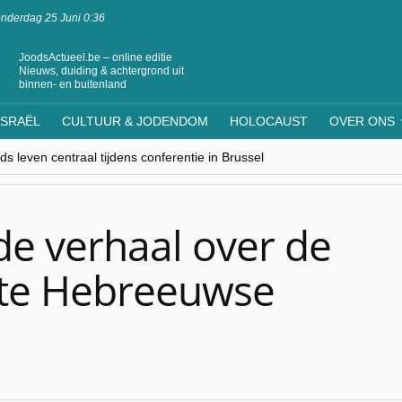
nderdag 25 Juni 0:36
JoodsActueel.be – online editie
Nieuws, duiding & achtergrond uit
binnen- en buitenland
ISRAËL
CULTUUR & JODENDOM
HOLOCAUST
OVER ONS
s leven centraal tijdens conferentie in Brussel
ere Westen minderheden begrijpt”, Jinnih Beels (Vooruit)
rassing van Oost-Europa
laagdenbank”
nwerking met Mishpacha voor kosher travel en simchas wereldwijd
e verhaal over de
ste Hebreeuwse