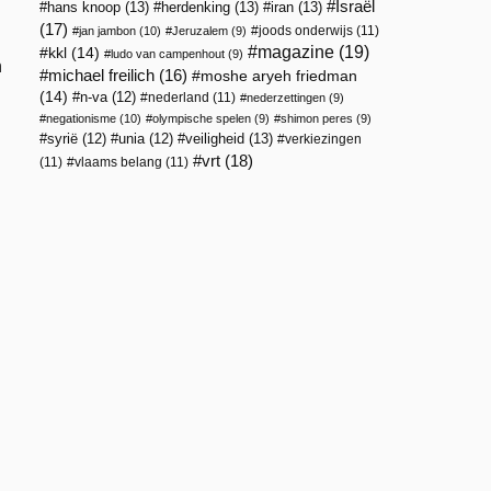
Israël
hans knoop
(13)
herdenking
(13)
iran
(13)
(17)
joods onderwijs
(11)
jan jambon
(10)
Jeruzalem
(9)
magazine
(19)
kkl
(14)
ludo van campenhout
(9)
n
michael freilich
(16)
moshe aryeh friedman
(14)
n-va
(12)
nederland
(11)
nederzettingen
(9)
negationisme
(10)
olympische spelen
(9)
shimon peres
(9)
veiligheid
(13)
syrië
(12)
unia
(12)
verkiezingen
vrt
(18)
(11)
vlaams belang
(11)