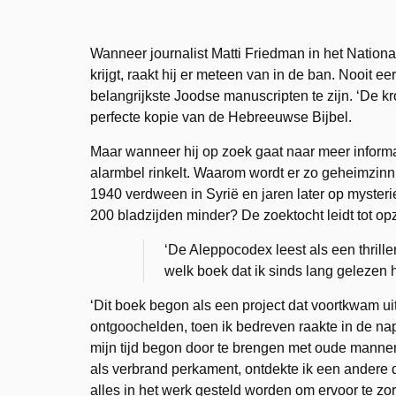
Wanneer journalist Matti Friedman in het Natio
krijgt, raakt hij er meteen van in de ban. Nooit e
belangrijkste Joodse manuscripten te zijn. ‘De k
perfecte kopie van de Hebreeuwse Bijbel.
Maar wanneer hij op zoek gaat naar meer informati
alarmbel rinkelt. Waarom wordt er zo geheimzinn
1940 verdween in Syrië en jaren later op myste
200 bladzijden minder? De zoektocht leidt tot o
‘De Aleppocodex leest als een thrille
welk boek dat ik sinds lang gelezen 
‘Dit boek begon als een project dat voortkwam ui
ontgoochelden, toen ik bedreven raakte in de n
mijn tijd begon door te brengen met oude manne
als verbrand perkament, ontdekte ik een andere dr
alles in het werk gesteld worden om ervoor te zo