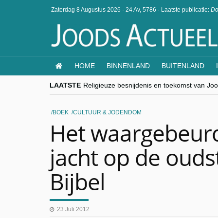
Zaterdag 8 Augustus 2026
·
24 Av, 5786
·
Laatste publicatie:
Do
HOME
BINNENLAND
BUITENLAND
LAATSTE
Religieuze besnijdenis en toekomst van Jood
“Besnijdenisdebat toont hoe moeilijk seculi
CITYTRIP | ROEMENIË – Boekarest: de ver
“Vandaag zit elke Jood in België op de bek
BOEK
CULTUUR & JODENDOM
goKosher lanceert nieuwe website en same
Het waargebeurd
jacht op de oud
Bijbel
23 Juli 2012