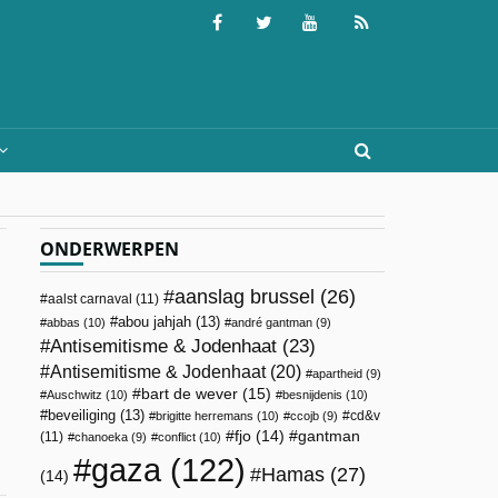
ONDERWERPEN
aanslag brussel
(26)
aalst carnaval
(11)
abou jahjah
(13)
abbas
(10)
andré gantman
(9)
Antisemitisme & Jodenhaat
(23)
Antisemitisme & Jodenhaat
(20)
apartheid
(9)
bart de wever
(15)
Auschwitz
(10)
besnijdenis
(10)
beveiliging
(13)
cd&v
brigitte herremans
(10)
ccojb
(9)
fjo
(14)
gantman
(11)
chanoeka
(9)
conflict
(10)
gaza
(122)
Hamas
(27)
(14)