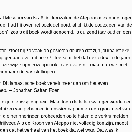
naal Museum van Israël in Jeruzalem de Aleppocodex onder oge
erder had hij over het boek gehoord, al blijkt de codex een van de
roon’, zoals dit boek wordt genoemd, is duizend jaar oud en een
e, stoot hij zo vaak op gesloten deuren dat zijn journalistieke
ig gedaan over dit boek? Hoe komt het dat de codex in de jaren
rieuze wijze opnieuw opdook in Jeruzalem – maar dan wel met
pzienbarende vaststellingen…
r. Dit fantastische boek vertelt meer dan om het even
heb.’ – Jonathan Safran Foer
t mijn nieuwsgierigheid. Maar toen de feiten warriger werden en
apluizen van geheimen in dossiermappen en een groot deel van
n die herinneringen probeerden op te halen die verkruimelden
ijfveer. Als de Kroon van Aleppo niet volledig kon zijn, moest
rgen dat het verhaal van het boek dat wel was. Dat was ik