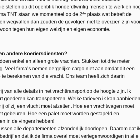
ë stellen op dit ogenblik honderdtwintig mensen te werk en no
de
irma TNT staan we momenteel op de 2
plaats wat betreft de
den wegvallen dan zouden de gevolgen niet te overzien zijn voo
ewoon tegen hun eigen welzijn en eigen economie.
 en andere koeriersdiensten?
j doen enkel en alleen grote vrachten. Stukken tot drie meter
g. Veel firma’s nemen dergelijke cargo niet aan omdat dit een
te berekenen van die vracht. Ons team heeft zich daarin
j van alle details in het vrachttransport op de hoogte zijn. Ik
rt goederen kan transporteren. Welke tarieven ik kan aanbieden
j of zij een vlucht moet afzetten. Hoe een vrachtwagen moet
et gebeuren. Hoe een palet moet worden gestapeld en
en in de vingers hebben!
rtussen alle departementen afzonderlijk doorlopen. Daarom dat i
t bedrijf en dat ik de firma overal moet vertegenwoordigen in alle