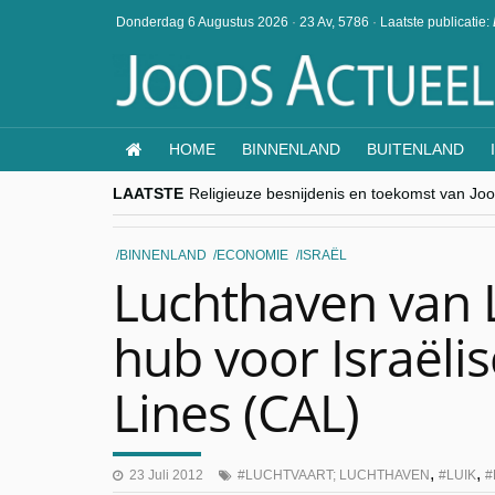
Donderdag 6 Augustus 2026
·
23 Av, 5786
·
Laatste publicatie:
HOME
BINNENLAND
BUITENLAND
LAATSTE
Religieuze besnijdenis en toekomst van Jood
“Besnijdenisdebat toont hoe moeilijk seculi
CITYTRIP | ROEMENIË – Boekarest: de ver
“Vandaag zit elke Jood in België op de bek
BINNENLAND
ECONOMIE
ISRAËL
goKosher lanceert nieuwe website en same
Luchthaven van L
hub voor Israëli
Lines (CAL)
,
,
23 Juli 2012
LUCHTVAART; LUCHTHAVEN
LUIK