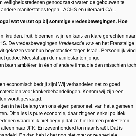
m veiligheidsredenen genoodzaakt waren de gebouwen te
en andere manifestaties tegen LACHS en uiteraard CAL.
gal wat verzet op bij sommige vredesbewegingen. Hoe
n, kruiden, fruit, bloemen, wijn en kant- en klare gerechten naar
LACHS. De vredesbewegingen
Vredesactie
vzw
en het Franstalige
t gekozen voor hun boycotacties tegen Israël. Persoonlijk vind
riet gedoe. Meestal zijn de manifestanten jonge
een baan ambiëren in één of andere firma die dan misschien toc
een economisch bedrijf zijn! Wij verhandelen net zo goed
materialen voor kankerbehandelingen. Kortom wij zijn een
anten wordt gevraagd.
den in het belang van ons eigen personeel, van het algemeen
n. Dit alles is pure economie, daar zit geen enkel politiek
redenen waarom ik niet begrijp dat ze hier komen protesteren.
 alleen naar JFK. En zevenhonderd ton naar Israël. Dat is
rhandeld. En dan heb ik het nog niet over onze speciale