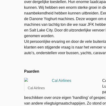
over dergelijke toestellen. Hun enorme laadcapacit
kunnen. Wij hebben een enorm sterke groei in d
naambekendheid hebben kunnen uitbreiden. Een 
de Danone Yoghurt machines. Deze wogen om en b
machines van tachtig ton die we naar JFK hebb
en Salt Lake City. Door dit uitzonderlijke vervoe
genomen worden.
Uit persoonlijke ervaring en door de vele buiten
klanten een stijgende vraag is naar het vervoer v
auto’s, onderstellen voor bussen, yachts, carava
Paarden
CA
Lu
Cal Airlines
pa
beschikken over onze eigen ‘handling’ of gespec
van andere vliegtuigmaatschappijen. Zo stond on