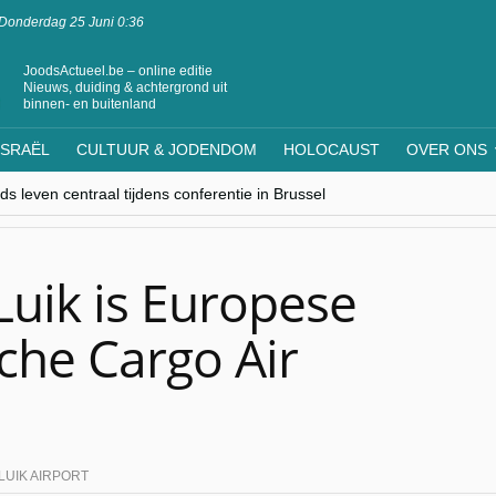
Donderdag 25 Juni 0:36
JoodsActueel.be – online editie
Nieuws, duiding & achtergrond uit
binnen- en buitenland
ISRAËL
CULTUUR & JODENDOM
HOLOCAUST
OVER ONS
s leven centraal tijdens conferentie in Brussel
ere Westen minderheden begrijpt”, Jinnih Beels (Vooruit)
rassing van Oost-Europa
laagdenbank”
nwerking met Mishpacha voor kosher travel en simchas wereldwijd
uik is Europese
sche Cargo Air
LUIK AIRPORT