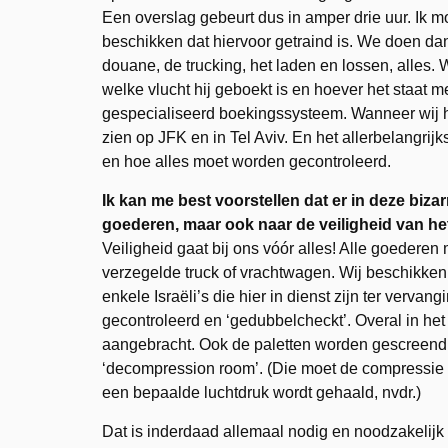
Een overslag gebeurt dus in amper drie uur. Ik 
beschikken dat hiervoor getraind is. We doen dan
douane, de trucking, het laden en lossen, alles
welke vlucht hij geboekt is en hoever het staat
gespecialiseerd boekingssysteem. Wanneer wij hi
zien op JFK en in Tel Aviv. En het allerbelangrij
en hoe alles moet worden gecontroleerd.
Ik kan me best voorstellen dat er in deze biza
goederen, maar ook naar de veiligheid van h
Veiligheid gaat bij ons vóór alles! Alle goede
verzegelde truck of vrachtwagen. Wij beschikken
enkele Israëli’s die hier in dienst zijn ter verva
gecontroleerd en ‘gedubbelcheckt’. Overal in het
aangebracht. Ook de paletten worden gescreend
‘decompression room’. (Die moet de compressie 
een bepaalde luchtdruk wordt gehaald, nvdr.)
Dat is inderdaad allemaal nodig en noodzakelijk 