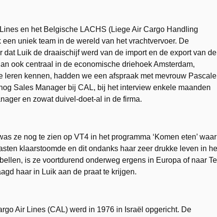
r Lines en het Belgische LACHS (Liege Air Cargo Handling
 een uniek team in de wereld van het vrachtvervoer. De
 dat Luik de draaischijf werd van de import en de export van de
 dan ook centraal in de economische driehoek Amsterdam,
g te leren kennen, hadden we een afspraak met mevrouw Pascale
 nog Sales Manager bij CAL, bij het interview enkele maanden
ager en zowat duivel-doet-al in de firma.
 was ze nog te zien op VT4 in het programma ‘Komen eten’ waar
asten klaarstoomde en dit ondanks haar zeer drukke leven in he
bellen, is ze voortdurend onderweg ergens in Europa of naar Te
agd haar in Luik aan de praat te krijgen.
rgo Air Lines (CAL) werd in 1976 in Israël opgericht. De