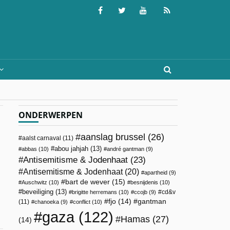
ONDERWERPEN
aanslag brussel
(26)
aalst carnaval
(11)
abou jahjah
(13)
abbas
(10)
andré gantman
(9)
Antisemitisme & Jodenhaat
(23)
Antisemitisme & Jodenhaat
(20)
apartheid
(9)
bart de wever
(15)
Auschwitz
(10)
besnijdenis
(10)
beveiliging
(13)
cd&v
brigitte herremans
(10)
ccojb
(9)
fjo
(14)
gantman
(11)
chanoeka
(9)
conflict
(10)
gaza
(122)
Hamas
(27)
(14)