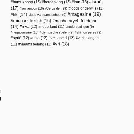
Israël
hans knoop
(13)
herdenking
(13)
iran
(13)
(17)
joods onderwijs
(11)
jan jambon
(10)
Jeruzalem
(9)
magazine
(19)
kkl
(14)
ludo van campenhout
(9)
michael freilich
(16)
moshe aryeh friedman
(14)
n-va
(12)
nederland
(11)
nederzettingen
(9)
negationisme
(10)
olympische spelen
(9)
shimon peres
(9)
veiligheid
(13)
syrië
(12)
unia
(12)
verkiezingen
vrt
(18)
(11)
vlaams belang
(11)
t
l