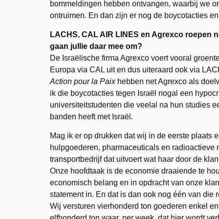
bommeldingen hebben ontvangen, waarbij we o
ontruimen. En dan zijn er nog de boycotacties 
LACHS, CAL AIR LINES en Agrexco roepen no
gaan jullie daar mee om?
De Israëlische firma Agrexco voert vooral groente
Europa via CAL uit en dus uiteraard ook via 
Action pour la Paix
hebben net Agrexco als doelwi
ik die boycotacties tegen Israël nogal een hypoc
universiteitstudenten die veelal na hun studies 
banden heeft met Israël.
Mag ik er op drukken dat wij in de eerste plaats 
hulpgoederen, pharmaceuticals en radioactieve 
transportbedrijf dat uitvoert wat haar door de kl
Onze hoofdtaak is de economie draaiende te hou
economisch belang en in opdracht van onze klante
statement in. En dat is dan ook nog één van die 
Wij versturen vierhonderd ton goederen enkel en
elfhonderd ton waar, per week, dat hier wordt ve