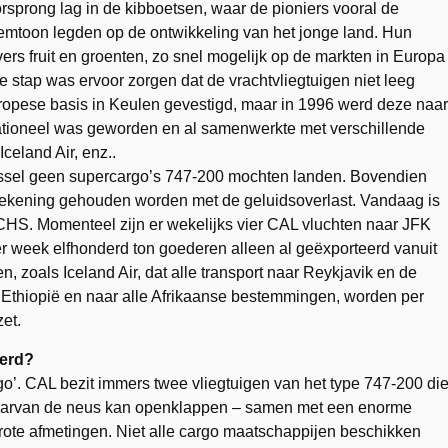
rsprong lag in de kibboetsen, waar de pioniers vooral de
emtoon legden op de ontwikkeling van het jonge land. Hun
rs fruit en groenten, zo snel mogelijk op de markten in Europa
 stap was ervoor zorgen dat de vrachtvliegtuigen niet leeg
ropese basis in Keulen gevestigd, maar in 1996 werd deze naar
ationeel was geworden en al samenwerkte met verschillende
celand Air, enz..
ssel geen supercargo’s 747-200 mochten landen. Bovendien
rekening gehouden worden met de geluidsoverlast. Vandaag is
S. Momenteel zijn er wekelijks vier CAL vluchten naar JFK
r week elfhonderd ton goederen alleen al geëxporteerd vanuit
 zoals Iceland Air, dat alle transport naar Reykjavik en de
 Ethiopië en naar alle Afrikaanse bestemmingen, worden per
et.
oerd?
o’. CAL bezit immers twee vliegtuigen van het type 747-200 di
waarvan de neus kan openklappen – samen met een enorme
 grote afmetingen. Niet alle cargo maatschappijen beschikken