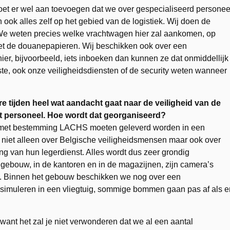
moet er wel aan toevoegen dat we over gespecialiseerd personee
 ook alles zelf op het gebied van de logistiek. Wij doen de
. We weten precies welke vrachtwagen hier zal aankomen, op
 met de douanepapieren. Wij beschikken ook over een
er, bijvoorbeeld, iets inboeken dan kunnen ze dat onmiddellijk
kste, ook onze veiligheidsdiensten of de security weten wanneer
rre tijden heel wat aandacht gaat naar de veiligheid van de
et personeel. Hoe wordt dat georganiseerd?
ren met bestemming LACHS moeten geleverd worden in een
 niet alleen over Belgische veiligheidsmensen maar ook over
nging van hun legerdienst. Alles wordt dus zeer grondig
 gebouw, in de kantoren en in de magazijnen, zijn camera’s
. Binnen het gebouw beschikken we nog over een
simuleren in een vliegtuig, sommige bommen gaan pas af als e
want het zal je niet verwonderen dat we al een aantal