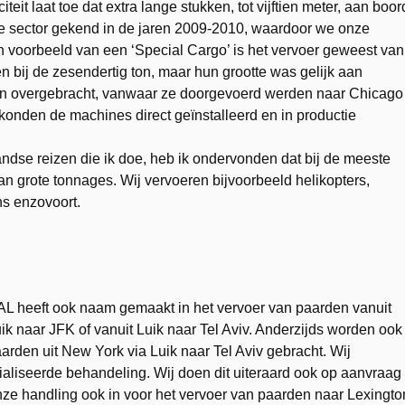
eit laat toe dat extra lange stukken, tot vijftien meter, aan boor
ie sector gekend in de jaren 2009-2010, waardoor we onze
voorbeeld van een ‘Special Cargo’ is het vervoer geweest van
ij de zesendertig ton, maar hun grootte was gelijk aan
en overgebracht, vanwaar ze doorgevoerd werden naar Chicago
r konden de machines direct geïnstalleerd en in productie
landse reizen die ik doe, heb ik ondervonden dat bij de meeste
an grote tonnages. Wij vervoeren bijvoorbeeld helikopters,
ns enzovoort.
L heeft ook naam gemaakt in het vervoer van paarden vanuit
ik naar JFK of vanuit Luik naar Tel Aviv. Anderzijds worden ook
arden uit New York via Luik naar Tel Aviv gebracht. Wij
ialiseerde behandeling. Wij doen dit uiteraard ook op aanvraag
ze handling ook in voor het vervoer van paarden naar Lexingto