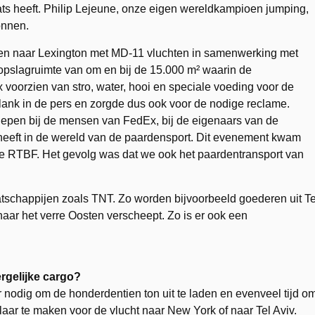
ts heeft. Philip Lejeune, onze eigen wereldkampioen jumping,
onnen.
en naar Lexington met MD-11 vluchten in samenwerking met
opslagruimte van om en bij de 15.000 m² waarin de
oorzien van stro, water, hooi en speciale voeding voor de
ank in de pers en zorgde dus ook voor de nodige reclame.
liepen bij de mensen van FedEx, bij de eigenaars van de
heeft in de wereld van de paardensport. Dit evenement kwam
ige RTBF. Het gevolg was dat we ook het paardentransport van
schappijen zoals TNT. Zo worden bijvoorbeeld goederen uit Te
ar het verre Oosten verscheept. Zo is er ook een
rgelijke cargo?
nodig om de honderdentien ton uit te laden en evenveel tijd o
laar te maken voor de vlucht naar New York of naar Tel Aviv.