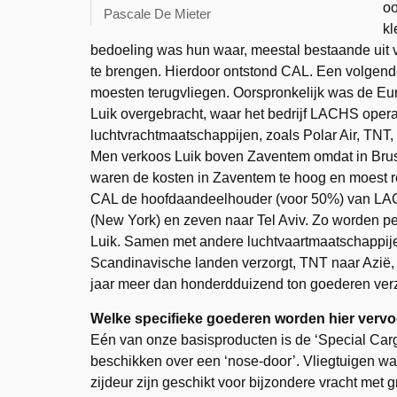
oo
Pascale De Mieter
kl
bedoeling was hun waar, meestal bestaande uit ve
te brengen. Hierdoor ontstond CAL. Een volgende
moesten terugvliegen. Oorspronkelijk was de Eu
Luik overgebracht, waar het bedrijf LACHS oper
luchtvrachtmaatschappijen, zoals Polar Air, TNT, I
Men verkoos Luik boven Zaventem omdat in Bru
waren de kosten in Zaventem te hoog en moest 
CAL de hoofdaandeelhouder (voor 50%) van LACH
(New York) en zeven naar Tel Aviv. Zo worden pe
Luik. Samen met andere luchtvaartmaatschappijen,
Scandinavische landen verzorgt, TNT naar Azië,
jaar meer dan honderdduizend ton goederen verz
Welke specifieke goederen worden hier verv
Eén van onze basisproducten is de ‘Special Carg
beschikken over een ‘nose-door’. Vliegtuigen 
zijdeur zijn geschikt voor bijzondere vracht met