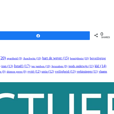
0
Share
SHARES
(20)
bart de wever
(15)
beveiliging
Auschwitz
(10)
besnijdenis
(10)
apartheid
(9)
Israël
(17)
)
iran
(13)
kkl
(14)
joods onderwijs
(11)
jan jambon
(10)
Jeruzalem
(9)
veiligheid
(13)
syrië
(12)
unia
(12)
verkiezingen
(11)
vlaams
n
(9)
shimon peres
(9)