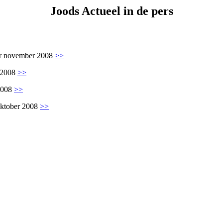
cha voor kosher travel en simchas wereldwijd
Joods Actueel in de pers
er november 2008
>>
 2008
>>
 2008
>>
oktober 2008
>>