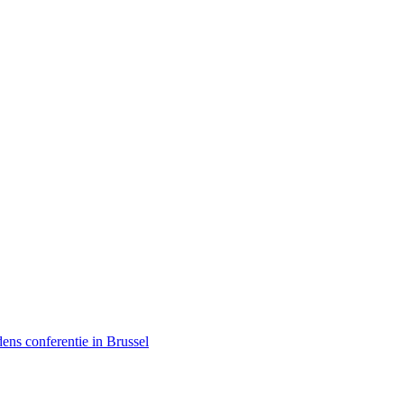
dens conferentie in Brussel
den begrijpt”, Jinnih Beels (Vooruit)
-Europa