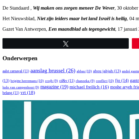
De Standaard ,
Wij maken ons zorgen meneer De Wever
, 30 oktobe
Het Nieuwsblad,
Niet zijn leiders maar het land Israël is heilig
, 04 
Gazet Van Antwerpen,
Een maandblad als tegengewicht
, 17 januari
Tweet
Onderwerpen
aanslag brussel
(26)
abou jahjah
(13)
aalst carnaval
(11)
abbas
(10)
andré gant
(13)
fjo
(14)
gant
cd&v
(11)
brigitte herremans
(10)
conflict
(10)
ccojb
(9)
chanoeka
(9)
magazine
(19)
michael freilich
(16)
moshe aryeh fr
ludo van campenhout
(9)
vrt
(18)
belang
(11)