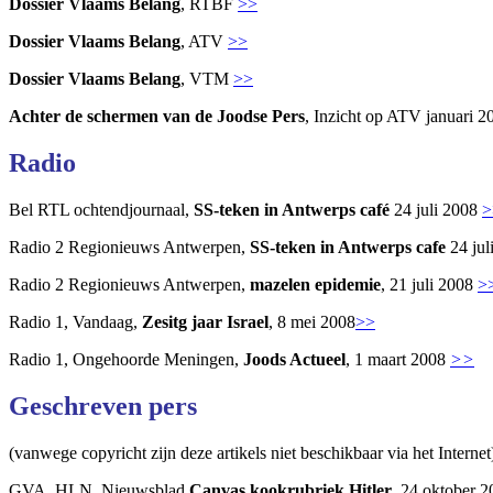
Dossier Vlaams Belang
, RTBF
>>
Dossier Vlaams Belang
, ATV
>>
Dossier Vlaams Belang
, VTM
>>
Achter de schermen van de Joodse Pers
, Inzicht op ATV januari
Radio
Bel RTL ochtendjournaal,
SS-teken in Antwerps café
24 juli 2008
>
Radio 2 Regionieuws Antwerpen,
SS-teken in Antwerps cafe
24 ju
Radio 2 Regionieuws Antwerpen,
mazelen epidemie
, 21 juli 2008
>
Radio 1, Vandaag,
Zesitg jaar Israel
, 8 mei 2008
>>
Radio 1, Ongehoorde Meningen,
Joods Actueel
, 1 maart 2008
>>
Geschreven pers
(vanwege copyricht zijn deze artikels niet beschikbaar via het Internet
GVA, HLN, Nieuwsblad,
Canvas kookrubriek Hitler
,
24 oktober 2