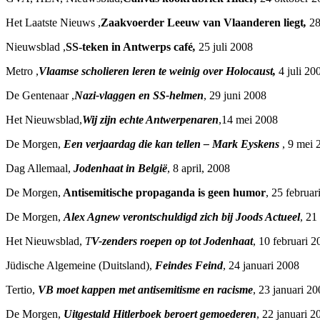
Het Laatste Nieuws ,
Zaakvoerder Leeuw van Vlaanderen liegt
,
28
Nieuwsblad ,
SS-teken in Antwerps café
,
25 juli 2008
Metro ,
Vlaamse scholieren leren te weinig over Holocaust,
4 juli 20
De Gentenaar ,
Nazi-vlaggen en SS-helmen
, 29 juni 2008
Het Nieuwsblad,
Wij zijn echte Antwerpenaren
,14 mei 2008
De Morgen,
Een verjaardag die kan tellen – Mark Eyskens
, 9 mei 
Dag Allemaal,
Jodenhaat in België
, 8 april, 2008
De Morgen,
Antisemitische propaganda is geen humor
, 25 februar
De Morgen,
Alex Agnew verontschuldigd zich bij Joods Actueel
, 21
Het Nieuwsblad,
T
V-zenders roepen op tot Jodenhaat
, 10 februari 
Jüdische Algemeine (Duitsland),
Feindes Feind
, 24 januari 2008
Tertio,
VB moet kappen met antisemitisme en racisme
, 23 januari 2
De Morgen,
Uitgestald Hitlerboek beroert gemoederen
, 22 januari 2