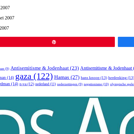
r 2007
mei 2007
 2007
Pin
Antisemitisme & Jodenhaat
(23)
Antisemitisme & Jodenhaat
man
(9)
gaza
(122)
Hamas
(27)
man
(14)
hans knoop
(13)
herdenking
(13
iedman
(14)
n-va
(12)
nederland
(11)
negationisme
(10)
nederzettingen
(9)
olympische spele