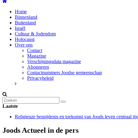
Home
Binnenland
Buitenland
Israël
Cultuur & Jodendom
Holocaust
Over ons
Contact
Magazine
Verschijningsdata magazine
Abonneren
Contactnummers Joodse gemeenschap
Privacybeleid
Laatste
Religieuze besnijdenis en toekomst van Joods leven centraal tij
“Besnijdenisdebat toont hoe moeilijk seculiere Westen minderhe
CITYTRIP | ROEMENIË – Boekarest: de verrassing van Oost
Joods Actueel in de pers
“Vandaag zit elke Jood in België op de beklaagdenbank”