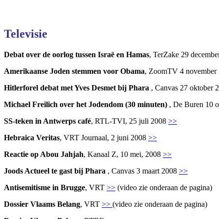
goKosher lanceert nieuwe website en samenwerking met Mishpa
Televisie
Debat over de oorlog tussen Israë en Hamas
, TerZake 29 decemb
Amerikaanse Joden stemmen voor Obama
, ZoomTV 4 november
Hitlerforel debat met Yves Desmet bij Phara
, Canvas 27 oktober
Michael Freilich over het Jodendom (30 minuten)
, De Buren 10 
SS-teken in Antwerps café
, RTL-TVI, 25 juli 2008
>>
Hebraica Veritas
, VRT Journaal, 2 juni 2008
>>
Reactie op Abou Jahjah
, Kanaal Z, 10 mei, 2008
>>
Joods Actueel te gast bij Phara
, Canvas 3 maart 2008
>>
Antisemitisme in Brugge
, VRT
>>
(video zie onderaan de pagina)
Dossier Vlaams Belang
, VRT
>>
(video zie onderaan de pagina)