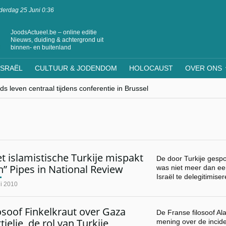
erdag 25 Juni 0:36
JoodsActueel.be – online editie
Nieuws, duiding & achtergrond uit
binnen- en buitenland
ISRAËL
CULTUUR & JODENDOM
HOLOCAUST
OVER ONS
s leven centraal tijdens conferentie in Brussel
ere Westen minderheden begrijpt”, Jinnih Beels (Vooruit)
rassing van Oost-Europa
laagdenbank”
nwerking met Mishpacha voor kosher travel en simchas wereldwijd
t islamistische Turkije mispakt
De door Turkije gesp
h” Pipes in National Review
was niet meer dan ee
Israël te delegitimis
ni 2010
osoof Finkelkraut over Gaza
De Franse filosoof Ala
ttielje, de rol van Turkije,
mening over de incid