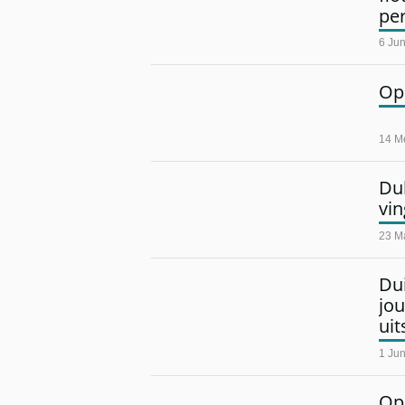
pe
6 Ju
Opi
14 M
Dub
vin
23 M
Dui
jou
ui
1 Ju
Opi