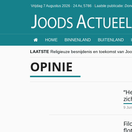
Vrijdag 7 Augustus 2026
·
24 Av, 5786
·
Laatste publicatie:
Dond
HOME
BINNENLAND
BUITENLAND
LAATSTE
Religieuze besnijdenis en toekomst van Jood
“Besnijdenisdebat toont hoe moeilijk seculi
OPINIE
CITYTRIP | ROEMENIË – Boekarest: de ver
“Vandaag zit elke Jood in België op de bek
goKosher lanceert nieuwe website en same
“He
zic
9 Ju
Fil
flo