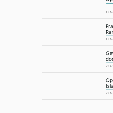
17 M
Fra
Ra
17 M
Gew
do
23 Ap
Opi
Isl
22 M