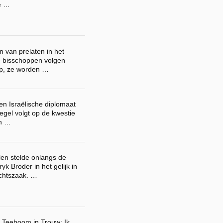
te …
n van prelaten in het
e bisschoppen volgen
op, ze worden …
een Israëlische diplomaat
regel volgt op de kwestie
en …
len stelde onlangs de
yk Broder in het gelijk in
chtszaak. …
l Teeboom in Trouw: Ik