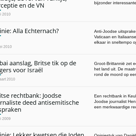
bijzonder interessan
rceptie en de VN
ni 2010
nie: Alla Echternach?
Anti-Joodse uitsprake
Vaticaan en Italiaans
elkaar in sneltempo 
ei 2010
ai aanslag, Britse tik op de
Groot-Brittannië zet 
gers voor Israël
het land uit. De maat
rond de moord op e
aart 2010
tse rechtbank: Joodse
Een rechtbank in Keu
rnaliste deed antisemitische
Joodse journalist Henr
een merkwaardige re
tspraken
ni 2009
nie: Lekker kwetsen die Joden
Opiniestuk van Danië