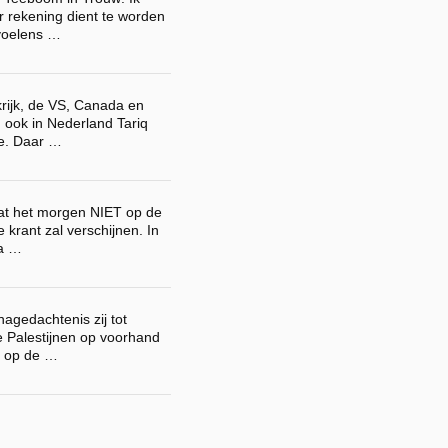
r rekening dient te worden
voelens …
rijk, de VS, Canada en
u ook in Nederland Tariq
e. Daar …
dat het morgen NIET op de
 krant zal verschijnen. In
na …
 nagedachtenis zij tot
 Palestijnen op voorhand
 op de …