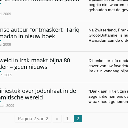
begrijp niet waarom e
gehouden met de ge
ei 2009
nse auteur “ontmaskert” Tariq
Na Zwitserland, Frank
madan in nieuw boek
Groot-Brittannië, is n
Ramadan aan de ord
ei 2009
eld in Irak maakt bijna 80
Dit enkel ter info om
den – geen nieuws
cover van uw favoriete
Irak zijn vandaag bij
ril 2009
niestuk over Jodenhaat in de
"Dank aan Hitler, zijn
amitische wereld
zegen, die namens de
wraak heeft genomen
aart 2009
Pagina 2 van 2
«
1
2