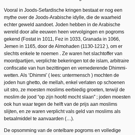
Vooral in Joods-Sefardische kringen bestaat er nog een
mythe over de Joods-Arabische idylle, die de waarheid
echter geweld aandoet. Joden hebben in de Arabische
wereld door alle eeuwen heen vervolgingen en pogroms
gekend (Fostat in 1011, Fez in 1033, Granada in 1066,
Jemen in 1165, door de Almohaden (1130-1212 ), om er
slechts enkele te noemen . Ze waren het slachtoffer van
moordpartijen, verplichte bekeringen tot de islam, arbitraire
confiscatie van hun bezittingen en vernederende Dhimmi-
wetten. Als ‘Dhimmi’ ( lees: untermensch ) mochten de
joden hun ghetto, de mellah, enkel verlaten op schoenen
uit stro, ze moesten moslims eerbiedig groeten, terwijl de
moslim de jood “op zijn hoofd mocht slaan” ; joden moesten
ook hun waar tegen de helft van de prijs aan moslims
slijten, en ze waren verplicht vals geld van moslims als
betaalmiddel te aanvaarden (…).
De opsomming van de ontelbare pogroms en volledige