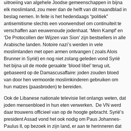
uitroeiing van algehele Joodse gemeenschappen in bijna
elk moslimland, zou meer dan de helft van dit maandblad in
beslag nemen. In feite is het hedendaags “politiek”
antisemitisme slechts een voorwendsel om continuïteit te
verschaffen aan eeuwenoude jodenhaat. ‘Mein Kampf’ en
‘De Protocollen der Wijzen van Sion’ zijn bestsellers in alle
Arabische landen. Notoire nazi’s werden in vele
moslimlanden met open armen ontvangen ( zoals Alois
Brunner in Syrië) en nog niet zolang geleden vond Syrië
het bijna uit de mode geraakte ‘blood libel’ terug uit,
gebaseerd op de Damascusaffaire: joden zouden bloed
van door hen vermoorde moslimkinderen gebruiken om
hun matzes (paasbroden) te bereiden.
Ook de Libanese nationale televisie liet onlangs weten, dat
joden mensenbloed in hun eten verwerken. De VN werd
daar trouwens officieel van op de hoogte gebracht. Syrië’s
president Assad vond het ook nodig om Paus Johannes-
Paulus II, op bezoek in zijn land, er aan te herinneren dat