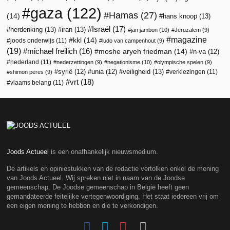
gaza
(122)
Hamas
(27)
(14)
hans knoop
(13)
Israël
(17)
herdenking
(13)
iran
(13)
jan jambon
(10)
Jeruzalem
(9)
magazine
kkl
(14)
joods onderwijs
(11)
ludo van campenhout
(9)
(19)
michael freilich
(16)
moshe aryeh friedman
(14)
n-va
(12)
nederland
(11)
nederzettingen
(9)
negationisme
(10)
olympische spelen
(9)
veiligheid
(13)
syrië
(12)
unia
(12)
verkiezingen
(11)
shimon peres
(9)
vrt
(18)
vlaams belang
(11)
Joods Actueel
is een onafhankelijk nieuwsmedium.
De artikels en opiniestukken van de redactie vertolken enkel de mening
van Joods Actueel. Wij spreken niet in naam van de Joodse
gemeenschap. De Joodse gemeenschap in België heeft geen
gemandateerde feitelijke vertegenwoordiging. Het staat iedereen vrij om
een eigen mening te hebben en die te verkondigen.