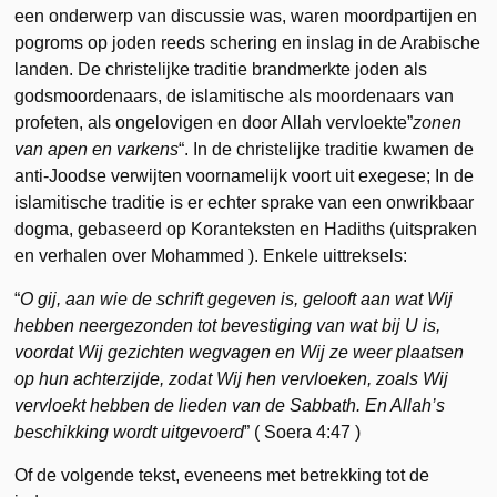
een onderwerp van discussie was, waren moordpartijen en
pogroms op joden reeds schering en inslag in de Arabische
landen. De christelijke traditie brandmerkte joden als
godsmoordenaars, de islamitische als moordenaars van
profeten, als ongelovigen en door Allah vervloekte”
zonen
van apen en varkens
“. In de christelijke traditie kwamen de
anti-Joodse verwijten voornamelijk voort uit exegese; In de
islamitische traditie is er echter sprake van een onwrikbaar
dogma, gebaseerd op Koranteksten en Hadiths (uitspraken
en verhalen over Mohammed ). Enkele uittreksels:
“
O gij, aan wie de schrift gegeven is, gelooft aan wat Wij
hebben neergezonden tot bevestiging van wat bij U is,
voordat Wij gezichten wegvagen en Wij ze weer plaatsen
op hun achterzijde, zodat Wij hen vervloeken, zoals Wij
vervloekt hebben de lieden van de Sabbath. En Allah’s
beschikking wordt uitgevoerd
” ( Soera 4:47 )
Of de volgende tekst, eveneens met betrekking tot de