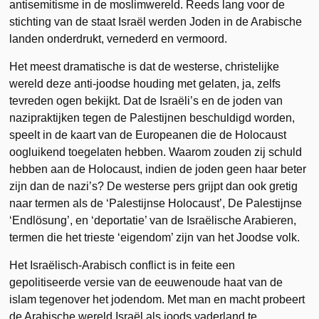
antisemitisme in de moslimwereld. Reeds lang voor de
stichting van de staat Israël werden Joden in de Arabische
landen onderdrukt, vernederd en vermoord.
Het meest dramatische is dat de westerse, christelijke
wereld deze anti-joodse houding met gelaten, ja, zelfs
tevreden ogen bekijkt. Dat de Israëli’s en de joden van
nazipraktijken tegen de Palestijnen beschuldigd worden,
speelt in de kaart van de Europeanen die de Holocaust
oogluikend toegelaten hebben. Waarom zouden zij schuld
hebben aan de Holocaust, indien de joden geen haar beter
zijn dan de nazi’s? De westerse pers grijpt dan ook gretig
naar termen als de ‘Palestijnse Holocaust’, De Palestijnse
‘Endlösung’, en ‘deportatie’ van de Israëlische Arabieren,
termen die het trieste ‘eigendom’ zijn van het Joodse volk.
Het Israëlisch-Arabisch conflict is in feite een
gepolitiseerde versie van de eeuwenoude haat van de
islam tegenover het jodendom. Met man en macht probeert
de Arabische wereld Israël als joods vaderland te