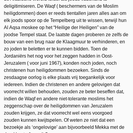
deligitimiseren. De Waqf ( beschermers van de Moslim
heiligdommen) doen er reeds tientallen jaren alles aan om
elk joods spoor op de Tempelberg uit te wissen, terwijl hun
Al Aqsa moskee op het “Heilige der Heiligen” van de
joodse Tempel staat. De laatste dagen proberen ze zelfs de
bouw van een brug naar de Klaagmuur te verhinderen, en
zo joden te beletten er te kunnen bidden. Toen de
Jordaniërs het nog voor het zeggen hadden in Oost-
Jeruzalem ( voor juni 1967), konden noch joden, noch
christenen hun heiligdommen bezoeken. Sinds de
zesdaagse oorlog is elke plaats vrij toegankelijk voor
iedereen. Indien de christenen en andere gelovigen dat
voorrecht willen behouden, zouden ze beter beseffen dat,
indien de Waqf en andere niet-tolerante moslims het
zeggenschap over de heiligdommen van Jeruzalem
zouden krijgen, ze dat voorrecht wel eens voorgoed
zouden kunnen kwijtspelen. Of weten ze niet dat een
bezoekje als ‘ongelovige’ aan bijvoorbeeld Mekka met de