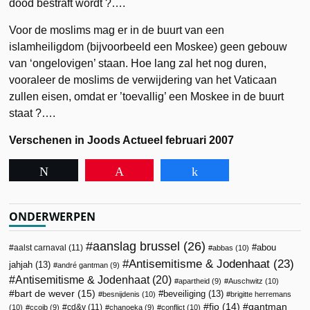
dood bestraft wordt ?….
Voor de moslims mag er in de buurt van een
islamheiligdom (bijvoorbeeld een Moskee) geen gebouw
van ‘ongelovigen’ staan. Hoe lang zal het nog duren,
vooraleer de moslims de verwijdering van het Vaticaan
zullen eisen, omdat er ’toevallig’ een Moskee in de buurt
staat ?….
Verschenen in Joods Actueel februari 2007
Tweet
Pin
Share
ONDERWERPEN
aanslag brussel
(26)
abou
aalst carnaval
(11)
abbas
(10)
Antisemitisme & Jodenhaat
(23)
jahjah
(13)
andré gantman
(9)
Antisemitisme & Jodenhaat
(20)
apartheid
(9)
Auschwitz
(10)
bart de wever
(15)
beveiliging
(13)
besnijdenis
(10)
brigitte herremans
fjo
(14)
gantman
cd&v
(11)
(10)
ccojb
(9)
chanoeka
(9)
conflict
(10)