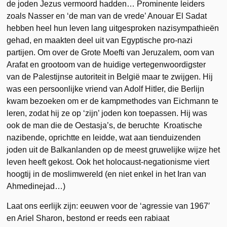
de joden Jezus vermoord hadden… Prominente leiders
zoals Nasser en ‘de man van de vrede’ Anouar El Sadat
hebben heel hun leven lang uitgesproken nazisympathieën
gehad, en maakten deel uit van Egyptische pro-nazi
partijen. Om over de Grote Moefti van Jeruzalem, oom van
Arafat en grootoom van de huidige vertegenwoordigster
van de Palestijnse autoriteit in België maar te zwijgen. Hij
was een persoonlijke vriend van Adolf Hitler, die Berlijn
kwam bezoeken om er de kampmethodes van Eichmann te
leren, zodat hij ze op ‘zijn’ joden kon toepassen. Hij was
ook de man die de Oestasja’s, de beruchte Kroatische
nazibende, oprichtte en leidde, wat aan tienduizenden
joden uit de Balkanlanden op de meest gruwelijke wijze het
leven heeft gekost. Ook het holocaust-negationisme viert
hoogtij in de moslimwereld (en niet enkel in het Iran van
Ahmedinejad…)
Laat ons eerlijk zijn: eeuwen voor de ‘agressie van 1967′
en Ariel Sharon, bestond er reeds een rabiaat