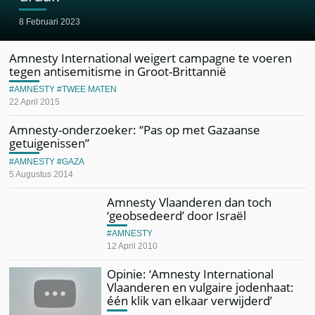
8 Februari 2023
Amnesty International weigert campagne te voeren
tegen antisemitisme in Groot-Brittannië
AMNESTY
TWEE MATEN
22 April 2015
Amnesty-onderzoeker: “Pas op met Gazaanse
getuigenissen”
AMNESTY
GAZA
5 Augustus 2014
Amnesty Vlaanderen dan toch
‘geobsedeerd’ door Israël
AMNESTY
12 April 2010
Opinie: ‘Amnesty International
Vlaanderen en vulgaire jodenhaat:
één klik van elkaar verwijderd’