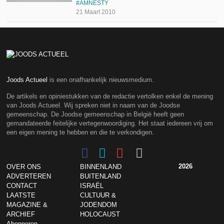
AMNESTY
21 Maart 2010
Joods Actueel
is een onafhankelijk nieuwsmedium.
De artikels en opiniestukken van de redactie vertolken enkel de mening
van Joods Actueel. Wij spreken niet in naam van de Joodse
gemeenschap. De Joodse gemeenschap in België heeft geen
gemandateerde feitelijke vertegenwoordiging. Het staat iedereen vrij om
een eigen mening te hebben en die te verkondigen.
2026
OVER ONS
BINNENLAND
ADVERTEREN
BUITENLAND
CONTACT
ISRAËL
LAATSTE
CULTUUR &
MAGAZINE &
JODENDOM
ARCHIEF
HOLOCAUST
Abonneren