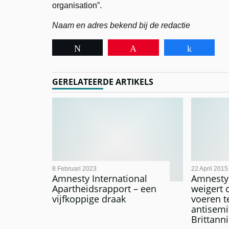
organisation”.
Naam en adres bekend bij de redactie
Tweet
Pin
Share
GERELATEERDE ARTIKELS
8 Februari 2023
22 April 2015
Amnesty International
Amnesty 
Apartheidsrapport – een
weigert
vijfkoppige draak
voeren t
antisemi
Brittann