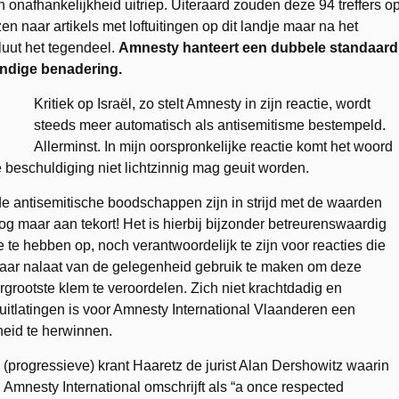
n onafhankelijkheid uitriep. Uiteraard zouden deze 94 treffers o
 naar artikels met loftuitingen op dit landje maar na het
oluut het tegendeel.
Amnesty hanteert een dubbele standaard
jandige benadering.
Kritiek op Israël, zo stelt Amnesty in zijn reactie, wordt
steeds meer automatisch als antisemitisme bestempeld.
Allerminst. In mijn oorspronkelijke reactie komt het woord
 beschuldiging niet lichtzinnig mag geuit worden.
nde antisemitische boodschappen zijn in strijd met de waarden
og maar aan tekort! Het is hierbij bijzonder betreurenswaardig
 te hebben op, noch verantwoordelijk te zijn voor reacties die
maar nalaat van de gelegenheid gebruik te maken om deze
grootste klem te veroordelen. Zich niet krachtdadig en
 uitlatingen is voor Amnesty International Vlaanderen een
eid te herwinnen.
che (progressieve) krant Haaretz de jurist Alan Dershowitz waarin
, Amnesty International omschrijft als “a once respected