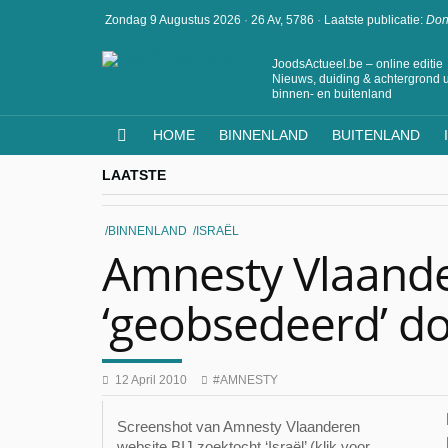
Zondag 9 Augustus 2026
·
26 Av, 5786
·
Laatste publicatie:
Don
JoodsActueel.be – online editie
Nieuws, duiding & achtergrond u
binnen- en buitenland
HOME
BINNENLAND
BUITENLAND
LAATSTE
BINNENLAND
ISRAËL
Amnesty Vlaande
‘geobsedeerd’ do
12 April 2010
AMNESTY
Screenshot van Amnesty Vlaanderen
website BIJ zoektocht ‘Israël’ (klik voor