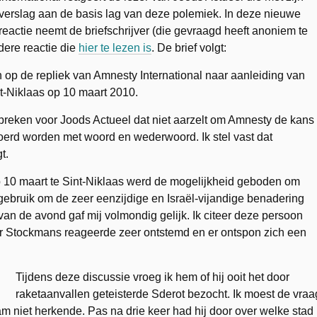
verslag aan de basis lag van deze polemiek. In deze nieuwe
reactie neemt de briefschrijver (die gevraagd heeft anoniem te
dere reactie die
hier te lezen is
. De brief volgt:
op de repliek van Amnesty International naar aanleiding van
nt-Niklaas op 10 maart 2010.
 spreken voor Joods Actueel dat niet aarzelt om Amnesty de kans
voerd worden met woord en wederwoord. Ik stel vast dat
t.
 10 maart te Sint-Niklaas werd de mogelijkheid geboden om
gebruik om de zeer eenzijdige en Israël-vijandige benadering
van de avond gaf mij volmondig gelijk. Ik citeer deze persoon
ieter Stockmans reageerde zeer ontstemd en er ontspon zich een
Tijdens deze discussie vroeg ik hem of hij ooit het door
raketaanvallen geteisterde Sderot bezocht. Ik moest de vraa
m niet herkende. Pas na drie keer had hij door over welke stad