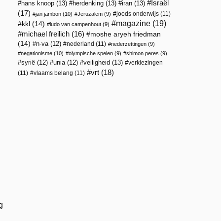
Israël
hans knoop
(13)
herdenking
(13)
iran
(13)
(17)
joods onderwijs
(11)
jan jambon
(10)
Jeruzalem
(9)
magazine
(19)
kkl
(14)
ludo van campenhout
(9)
michael freilich
(16)
moshe aryeh friedman
(14)
n-va
(12)
nederland
(11)
nederzettingen
(9)
negationisme
(10)
olympische spelen
(9)
shimon peres
(9)
veiligheid
(13)
syrië
(12)
unia
(12)
verkiezingen
vrt
(18)
(11)
vlaams belang
(11)
g