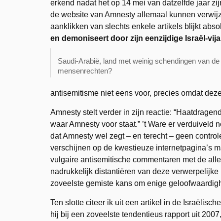
erkend nadat het op 14 mei van datzelfde jaar zij
de website van Amnesty allemaal kunnen verwijzen
aanklikken van slechts enkele artikels blijkt abs
en demoniseert door zijn eenzijdige Israël-vi
Saudi-Arabië, land met weinig schendingen van de
mensenrechten?
antisemitisme niet eens voor, precies omdat deze
Amnesty stelt verder in zijn reactie: “Haatdrage
waar Amnesty voor staat.” ’t Ware er verduiveld n
dat Amnesty wel zegt – en terecht – geen controle
verschijnen op de kwestieuze internetpagina’s 
vulgaire antisemitische commentaren met de aller
nadrukkelijk distantiëren van deze verwerpelijke
zoveelste gemiste kans om enige geloofwaardigh
Ten slotte citeer ik uit een artikel in de Israëlis
hij bij een zoveelste tendentieus rapport uit 2007