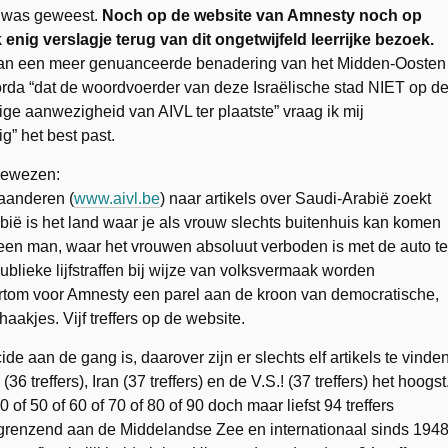
al was geweest.
Noch op de website van Amnesty noch op
nig verslagje terug van dit ongetwijfeld leerrijke bezoek.
 aan een meer genuanceerde benadering van het Midden-Oosten
rda “dat de woordvoerder van deze Israëlische stad NIET op d
ge aanwezigheid van AIVL ter plaatste” vraag ik mij
g” het best past.
 gewezen:
laanderen (
www.aivl.be
) naar artikels over Saudi-Arabië zoekt
rabië is het land waar je als vrouw slechts buitenhuis kan komen
n een man, waar het vrouwen absoluut verboden is met de auto te
lieke lijfstraffen bij wijze van volksvermaak worden
kortom voor Amnesty een parel aan de kroon van democratische,
kjes. Vijf treffers op de website.
 aan de gang is, daarover zijn er slechts elf artikels te vinden
treffers), Iran (37 treffers) en de V.S.! (37 treffers) het hoogst
0 of 50 of 60 of 70 of 80 of 90 doch maar liefst 94 treffers
, grenzend aan de Middelandse Zee en internationaal sinds 194