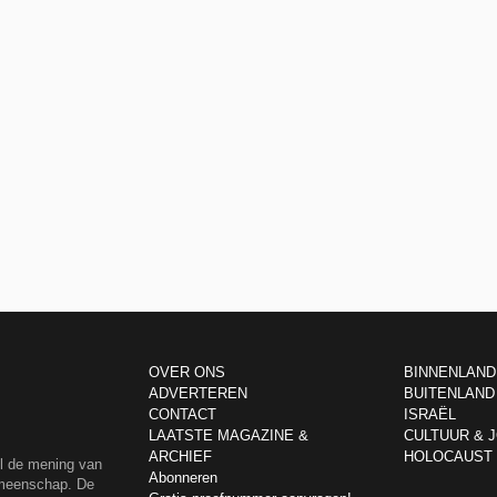
OVER ONS
BINNENLAND
ADVERTEREN
BUITENLAND
CONTACT
ISRAËL
LAATSTE MAGAZINE &
CULTUUR & 
ARCHIEF
HOLOCAUST
el de mening van
Abonneren
emeenschap. De