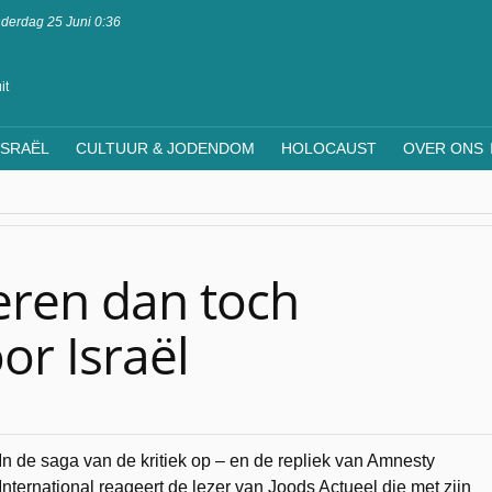
derdag 25 Juni 0:36
it
ISRAËL
CULTUUR & JODENDOM
HOLOCAUST
OVER ONS
ren dan toch
or Israël
In de saga van de kritiek op – en de repliek van Amnesty
International reageert de lezer van Joods Actueel die met zijn