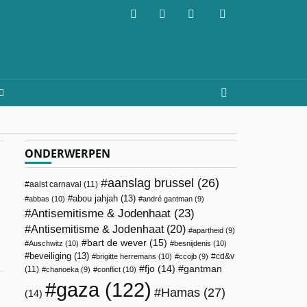
ONDERWERPEN
aanslag brussel
(26)
aalst carnaval
(11)
abou jahjah
(13)
abbas
(10)
andré gantman
(9)
Antisemitisme & Jodenhaat
(23)
Antisemitisme & Jodenhaat
(20)
apartheid
(9)
bart de wever
(15)
Auschwitz
(10)
besnijdenis
(10)
beveiliging
(13)
cd&v
brigitte herremans
(10)
ccojb
(9)
fjo
(14)
gantman
(11)
chanoeka
(9)
conflict
(10)
gaza
(122)
Hamas
(27)
(14)