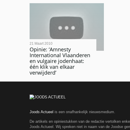
21 Maart 2010
Opinie: ‘Amnesty
International Vlaanderen
en vulgaire jodenhaat:
één klik van elkaar
verwijderd’
Joods Actueel
is een onafhankelijk nieuwsmedium.
De artikels en opiniestukken van de redactie vertolken enk
Joods Actueel. Wij spreken niet in naam van de Joodse g