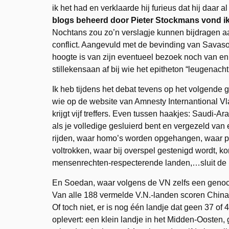
ik het had en verklaarde hij furieus dat hij daar 
blogs beheerd door Pieter Stockmans vond ik e
Nochtans zou zo’n verslagje kunnen bijdragen
conflict. Aangevuld met de bevinding van Savaso
hoogte is van zijn eventueel bezoek noch van eni
stillekensaan af bij wie het epitheton “leugenachti
Ik heb tijdens het debat tevens op het volgende
wie op de website van Amnesty Internantional V
krijgt vijf treffers. Even tussen haakjes: Saudi-A
als je volledige gesluierd bent en vergezeld va
rijden, waar homo’s worden opgehangen, waar pub
voltrokken, waar bij overspel gestenigd wordt, 
mensenrechten-respecterende landen,…sluit de haa
En Soedan, waar volgens de VN zelfs een genocide
Van alle 188 vermelde V.N.-landen scoren China (36 
Of toch niet, er is nog één landje dat geen 37 of 4
oplevert: een klein landje in het Midden-Oosten