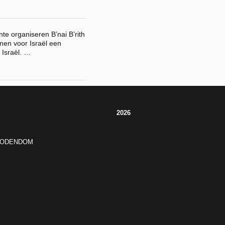
te organiseren B’nai B’rith
nen voor Israël een
 Israël. …
2026
JODENDOM