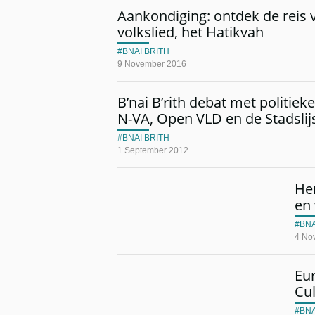
Aankondiging: ontdek de reis v
volkslied, het Hatikvah
BNAI BRITH
9 November 2016
B’nai B’rith debat met politie
N-VA, Open VLD en de Stadslij
BNAI BRITH
1 September 2012
He
en
BNA
4 No
Eu
Cul
BNA