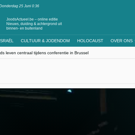
Donderdag 25 Juni 0:36
JoodsActueel.be – online editie
Nieuws, duiding & achtergrond uit
binnen- en buitenland
ISRAËL
CULTUUR & JODENDOM
HOLOCAUST
OVER ONS
s leven centraal tijdens conferentie in Brussel
ere Westen minderheden begrijpt”, Jinnih Beels (Vooruit)
rassing van Oost-Europa
laagdenbank”
nwerking met Mishpacha voor kosher travel en simchas wereldwijd