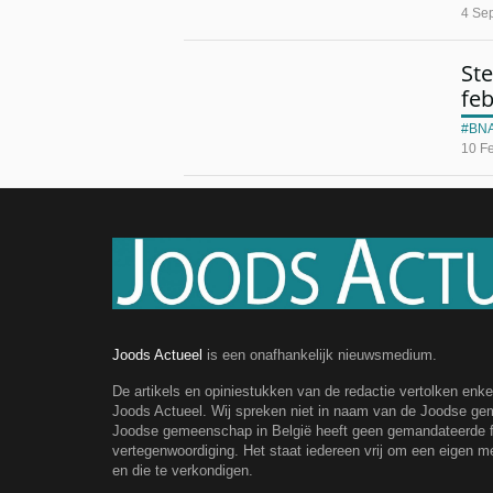
4 Se
Ste
feb
BNA
10 F
Joods Actueel
is een onafhankelijk nieuwsmedium.
De artikels en opiniestukken van de redactie vertolken enk
Joods Actueel. Wij spreken niet in naam van de Joodse g
Joodse gemeenschap in België heeft geen gemandateerde fe
vertegenwoordiging. Het staat iedereen vrij om een eigen m
en die te verkondigen.