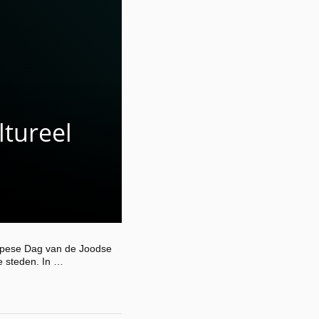
ltureel
ropese Dag van de Joodse
e steden. In …