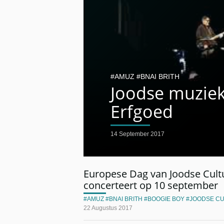
AMUZ
BNAI BRITH
Joodse muziek
Erfgoed
14 September 2017
Europese Dag van Joodse Cult
concerteert op 10 september
AMUZ
BNAI BRITH
BOOGIE BOY
JOODSE C
22 Augustus 2017