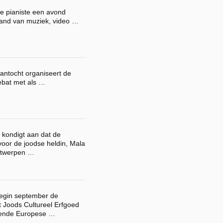
e pianiste een avond
hand van muziek, video …
antocht organiseert de
debat met als …
n kondigt aan dat de
 voor de joodse heldin, Mala
ntwerpen …
begin september de
 Joods Cultureel Erfgoed
llende Europese …