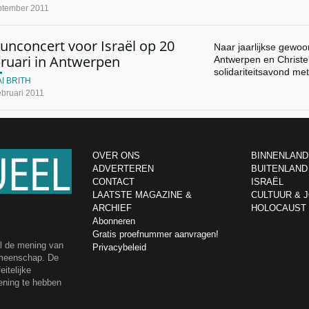
ptember 2011
unconcert voor Israël op 20
Naar jaarlijkse gewoon
ruari in Antwerpen
Antwerpen en Christe
solidariteitsavond met
I BRITH
ebruari 2011
OVER ONS
BINNENLAND
ADVERTEREN
BUITENLAND
CONTACT
ISRAËL
LAATSTE MAGAZINE &
CULTUUR & 
ARCHIEF
HOLOCAUST
Abonneren
Gratis proefnummer aanvragen!
el de mening van
Privacybeleid
emeenschap. De
itelijke
ening te hebben