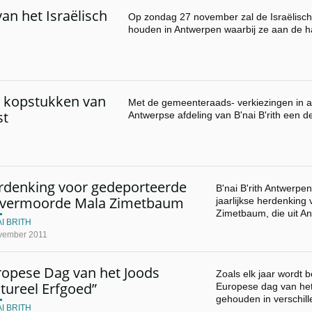
an het Israëlisch
Op zondag 27 november zal de Israëlisch
houden in Antwerpen waarbij ze aan de 
ke kopstukken van
Met de gemeenteraads- verkiezingen in a
st
Antwerpse afdeling van B'nai B'rith een 
rdenking voor gedeporteerde
B'nai B'rith Antwerpe
 vermoorde Mala Zimetbaum
jaarlijkse herdenking
Zimetbaum, die uit A
I BRITH
vember 2011
ropese Dag van het Joods
Zoals elk jaar wordt 
tureel Erfgoed”
Europese dag van het
gehouden in verschi
I BRITH