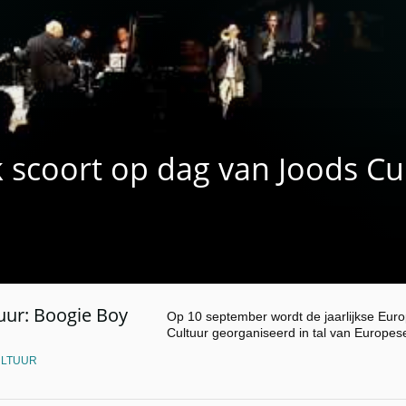
 scoort op dag van Joods Cu
uur: Boogie Boy
Op 10 september wordt de jaarlijkse Eu
Cultuur georganiseerd in tal van Europes
ULTUUR