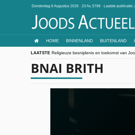
Donderdag 6 Augustus 2026
·
23 Av, 5786
·
Laatste publicatie:
HOME
BINNENLAND
BUITENLAND
LAATSTE
Religieuze besnijdenis en toekomst van Jood
“Besnijdenisdebat toont hoe moeilijk seculi
BNAI BRITH
CITYTRIP | ROEMENIË – Boekarest: de ver
“Vandaag zit elke Jood in België op de bek
goKosher lanceert nieuwe website en same