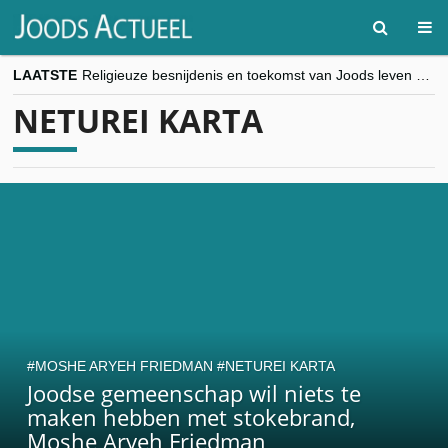
LAATSTE
Religieuze besnijdenis en toekomst van Joods leven centraal tijdens conferentie in Brussel
“Besnijdenisdebat toont hoe moeilijk seculiere Westen minderheden begrijpt”, Jinnih Beels (Vooruit)
NETUREI KARTA
CITYTRIP | ROEMENIË – Boekarest: de verrassing van Oost-Europa
“Vandaag zit elke Jood in België op de beklaagdenbank”
goKosher lanceert nieuwe website en samenwerking met Mishpacha voor kosher travel en simchas wereldwijd
MOSHE ARYEH FRIEDMAN
NETUREI KARTA
Joodse gemeenschap wil niets te
maken hebben met stokebrand,
Moshe Aryeh Friedman