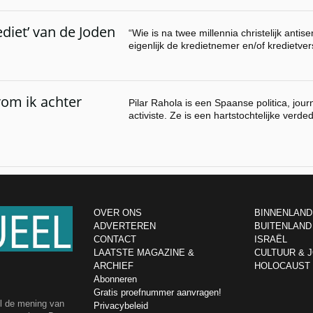
ediet’ van de Joden
“Wie is na twee millennia christelijk anti
eigenlijk de kredietnemer en/of kredietve
rom ik achter
Pilar Rahola is een Spaanse politica, jour
activiste. Ze is een hartstochtelijke verde
OVER ONS
BINNENLAND
ADVERTEREN
BUITENLAND
CONTACT
ISRAËL
LAATSTE MAGAZINE &
CULTUUR & 
ARCHIEF
HOLOCAUST
Abonneren
Gratis proefnummer aanvragen!
el de mening van
Privacybeleid