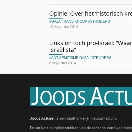
Opinie: Over het ‘historisch kr
GAZA
HANS KNOOP
STRIJDERS
10 Augustus 2014
Links en toch pro-Israël: “Waa
Israël sta”
ANTISEMITISME GAZA
STRIJDERS
6 Augustus 2014
Joods Actueel
is een onafhankelijk nieuwsmedium.
De artikels en opiniestukken van de redactie vertolken enk