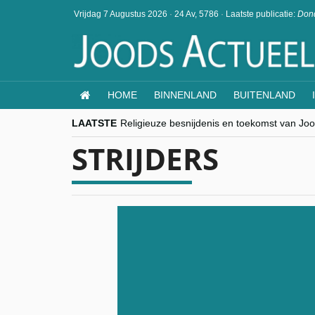
Vrijdag 7 Augustus 2026
·
24 Av, 5786
·
Laatste publicatie:
Dond
HOME
BINNENLAND
BUITENLAND
LAATSTE
Religieuze besnijdenis en toekomst van Jood
“Besnijdenisdebat toont hoe moeilijk seculi
STRIJDERS
CITYTRIP | ROEMENIË – Boekarest: de ver
“Vandaag zit elke Jood in België op de bek
goKosher lanceert nieuwe website en same