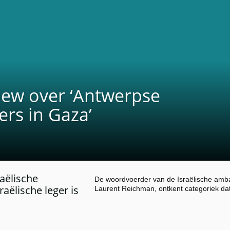
view over ‘Antwerpse
ers in Gaza’
raëlische
De woordvoerder van de Israëlische amba
aëlische leger is
Laurent Reichman, ontkent categoriek da