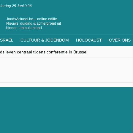
erdag 25 Juni 0:36
JoodsActueel.be – online editie
Nieuws, duiding & achtergrond uit
binnen- en buitenland
ISRAËL
CULTUUR & JODENDOM
HOLOCAUST
OVER ONS
s leven centraal tijdens conferentie in Brussel
ere Westen minderheden begrijpt”, Jinnih Beels (Vooruit)
rassing van Oost-Europa
laagdenbank”
nwerking met Mishpacha voor kosher travel en simchas wereldwijd