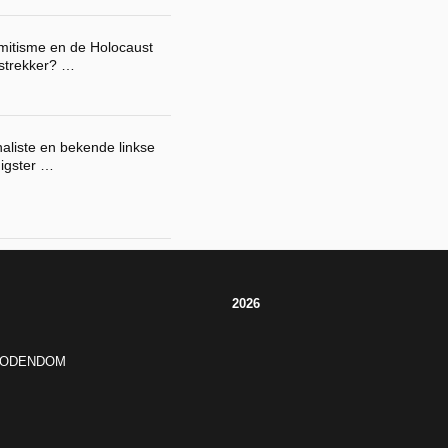
semitisme en de Holocaust
rstrekker? …
naliste en bekende linkse
digster …
2026
JODENDOM