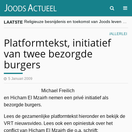
LAATSTE
goKosher lanceert nieuwe website en samenwerking met Mishpacha voor kosher travel en simchas wereldwijd
Religieuze besnijdenis en toekomst van Joods leven centraal tijdens conferentie in Brussel
“Besnijdenisdebat toont hoe moeilijk seculiere Westen minderheden begrijpt”, Jinnih Beels (Vooruit)
ALLERLEI
CITYTRIP | ROEMENIË – Boekarest: de verrassing van Oost-Europa
Platformtekst, initiatief
“Vandaag zit elke Jood in België op de beklaagdenbank”
van twee bezorgde
burgers
5 Januari 2009
Michael Freilich
en Hicham El Mzairh nemen een privé initiatief als
bezorgde burgers.
Lees de gezamenlijke platformtekst hieronder en bekijk de
VRT nieuwsvideo. Lees ook een opiniestuk over het
conflict van Hicham El Mzairh die o.a. schrijft: