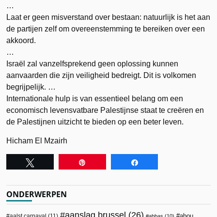
…
Laat er geen misverstand over bestaan: natuurlijk is het aan
de partijen zelf om overeenstemming te bereiken over een
akkoord.
…
Israël zal vanzelfsprekend geen oplossing kunnen
aanvaarden die zijn veiligheid bedreigt. Dit is volkomen
begrijpelijk. …
Internationale hulp is van essentieel belang om een
economisch levensvatbare Palestijnse staat te creëren en
de Palestijnen uitzicht te bieden op een beter leven.
Hicham El Mzairh
Tweet
Pin
Share
ONDERWERPEN
aanslag brussel
(26)
abou
aalst carnaval
(11)
abbas
(10)