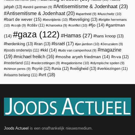
Antisemitisme & Jodenhaat
(23)
jahjah
(13)
andré gantman
(9)
Antisemitisme & Jodenhaat
(20)
apartheid
(9)
Auschwitz
(10)
bart de wever
(15)
beveiliging
(13)
besnijdenis
(10)
brigitte herremans
fjo
(14)
gantman
cd&v
(11)
(10)
ccojb
(9)
chanoeka
(9)
conflict
(10)
gaza
(122)
Hamas
(27)
(14)
hans knoop
(13)
Israël
(17)
herdenking
(13)
iran
(13)
jan jambon
(10)
Jeruzalem
(9)
magazine
kkl
(14)
joods onderwijs
(11)
ludo van campenhout
(9)
(19)
michael freilich
(16)
moshe aryeh friedman
(14)
n-va
(12)
nederland
(11)
nederzettingen
(9)
negationisme
(10)
olympische spelen
(9)
veiligheid
(13)
syrië
(12)
unia
(12)
verkiezingen
(11)
shimon peres
(9)
vrt
(18)
vlaams belang
(11)
Joods Actueel
is een onafhankelijk nieuwsmedium.