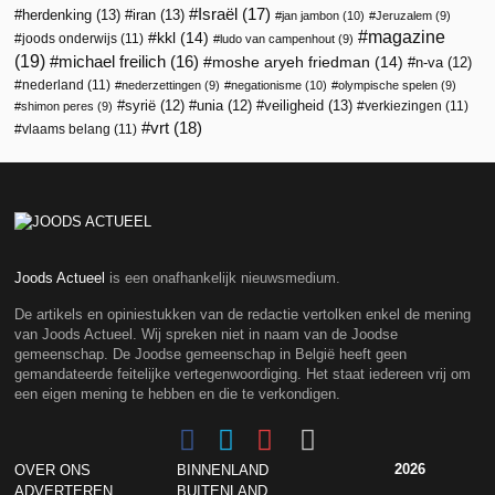
Israël
(17)
herdenking
(13)
iran
(13)
jan jambon
(10)
Jeruzalem
(9)
magazine
kkl
(14)
joods onderwijs
(11)
ludo van campenhout
(9)
(19)
michael freilich
(16)
moshe aryeh friedman
(14)
n-va
(12)
nederland
(11)
nederzettingen
(9)
negationisme
(10)
olympische spelen
(9)
veiligheid
(13)
syrië
(12)
unia
(12)
verkiezingen
(11)
shimon peres
(9)
vrt
(18)
vlaams belang
(11)
Joods Actueel
is een onafhankelijk nieuwsmedium.
De artikels en opiniestukken van de redactie vertolken enkel de mening
van Joods Actueel. Wij spreken niet in naam van de Joodse
gemeenschap. De Joodse gemeenschap in België heeft geen
gemandateerde feitelijke vertegenwoordiging. Het staat iedereen vrij om
een eigen mening te hebben en die te verkondigen.
2026
OVER ONS
BINNENLAND
ADVERTEREN
BUITENLAND