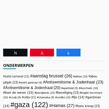
Tweet
Pin
Share
ONDERWERPEN
aanslag brussel
(26)
abou
aalst carnaval
(11)
abbas
(10)
Antisemitisme & Jodenhaat
(23)
jahjah
(13)
andré gantman
(9)
Antisemitisme & Jodenhaat
(20)
apartheid
(9)
Auschwitz
(10)
bart de wever
(15)
beveiliging
(13)
besnijdenis
(10)
brigitte herremans
fjo
(14)
gantman
cd&v
(11)
(10)
ccojb
(9)
chanoeka
(9)
conflict
(10)
gaza
(122)
Hamas
(27)
(14)
hans knoop
(13)