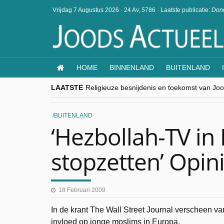
Vrijdag 7 Augustus 2026
·
24 Av, 5786
·
Laatste publicatie:
Dond
HOME
BINNENLAND
BUITENLAND
LAATSTE
Religieuze besnijdenis en toekomst van Jood
“Besnijdenisdebat toont hoe moeilijk seculi
CITYTRIP | ROEMENIË – Boekarest: de ver
“Vandaag zit elke Jood in België op de bek
BUITENLAND
goKosher lanceert nieuwe website en same
‘Hezbollah-TV in
stopzetten’ Opin
18 Februari 2009
In de krant The Wall Street Journal verscheen v
invloed op jonge moslims in Europa.