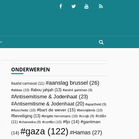
ONDERWERPEN
aanslag brussel
(26)
aalst carnaval
(11)
abou jahjah
(13)
abbas
(10)
andré gantman
(9)
Antisemitisme & Jodenhaat
(23)
Antisemitisme & Jodenhaat
(20)
apartheid
(9)
bart de wever
(15)
Auschwitz
(10)
besnijdenis
(10)
beveiliging
(13)
cd&v
brigitte herremans
(10)
ccojb
(9)
fjo
(14)
gantman
(11)
chanoeka
(9)
conflict
(10)
gaza
(122)
Hamas
(27)
(14)