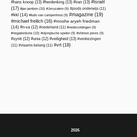
Israël
hans knoop
(13)
herdenking
(13)
iran
(13)
(17)
joods onderwijs
(11)
jan jambon
(10)
Jeruzalem
(9)
magazine
(19)
kkl
(14)
ludo van campenhout
(9)
michael freilich
(16)
moshe aryeh friedman
(14)
n-va
(12)
nederland
(11)
nederzettingen
(9)
negationisme
(10)
olympische spelen
(9)
shimon peres
(9)
veiligheid
(13)
syrië
(12)
unia
(12)
verkiezingen
vrt
(18)
(11)
vlaams belang
(11)
2026