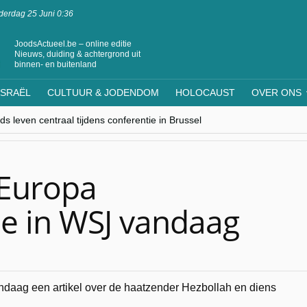
erdag 25 Juni 0:36
JoodsActueel.be – online editie
Nieuws, duiding & achtergrond uit
binnen- en buitenland
ISRAËL
CULTUUR & JODENDOM
HOLOCAUST
OVER ONS
s leven centraal tijdens conferentie in Brussel
ere Westen minderheden begrijpt”, Jinnih Beels (Vooruit)
rassing van Oost-Europa
laagdenbank”
nwerking met Mishpacha voor kosher travel en simchas wereldwijd
 Europa
ie in WSJ vandaag
andaag een artikel over de haatzender Hezbollah en diens