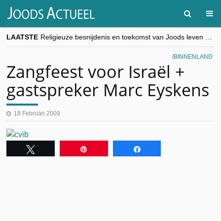
LAATSTE
Religieuze besnijdenis en toekomst van Joods leven centraal tijdens conferentie in Brussel
“Besnijdenisdebat toont hoe moeilijk seculiere Westen minderheden begrijpt”, Jinnih Beels (Vooruit)
CITYTRIP | ROEMENIË – Boekarest: de verrassing van Oost-Europa
BINNENLAND
“Vandaag zit elke Jood in België op de beklaagdenbank”
Zangfeest voor Israël +
goKosher lanceert nieuwe website en samenwerking met Mishpacha voor kosher travel en simchas wereldwijd
gastspreker Marc Eyskens
18 Februari 2009
Tweet
Pin
Share