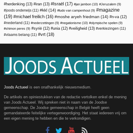
Israël
(17)
herdenking
(13)
iran
(13)
jan jambon
(10)
Jeruzalem
(9)
magazine
kkl
(14)
joods onderwijs
(11)
ludo van campenhout
(9)
(19)
michael freilich
(16)
moshe aryeh friedman
(14)
n-va
(12)
nederland
(11)
nederzettingen
(9)
negationisme
(10)
olympische spelen
(9)
veiligheid
(13)
syrië
(12)
unia
(12)
verkiezingen
(11)
shimon peres
(9)
vrt
(18)
vlaams belang
(11)
Joods Actueel
is een onafhankelijk nieuwsmedium.
De artikels en opiniestukken van de redactie vertolken enkel de mening
van Joods Actueel. Wij spreken niet in naam van de Joodse
gemeenschap. De Joodse gemeenschap in België heeft geen
gemandateerde feitelijke vertegenwoordiging. Het staat iedereen vrij om
een eigen mening te hebben en die te verkondigen.