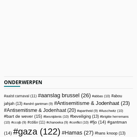
ONDERWERPEN
aanslag brussel
(26)
abou
aalst carnaval
(11)
abbas
(10)
Antisemitisme & Jodenhaat
(23)
jahjah
(13)
andré gantman
(9)
Antisemitisme & Jodenhaat
(20)
apartheid
(9)
Auschwitz
(10)
bart de wever
(15)
beveiliging
(13)
besnijdenis
(10)
brigitte herremans
fjo
(14)
gantman
cd&v
(11)
(10)
ccojb
(9)
chanoeka
(9)
conflict
(10)
gaza
(122)
Hamas
(27)
(14)
hans knoop
(13)