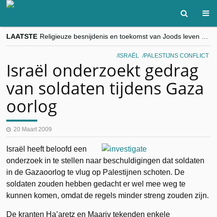
LAATSTE
Religieuze besnijdenis en toekomst van Joods leven centraal tijdens conferentie in Brussel
“Besnijdenisdebat toont hoe moeilijk seculiere Westen minderheden begrijpt”, Jinnih Beels (Vooruit)
CITYTRIP | ROEMENIË – Boekarest: de verrassing van Oost-Europa
ISRAËL
PALESTIJNS CONFLICT
“Vandaag zit elke Jood in België op de beklaagdenbank”
Israël onderzoekt gedrag
goKosher lanceert nieuwe website en samenwerking met Mishpacha voor kosher travel en simchas wereldwijd
van soldaten tijdens Gaza
oorlog
20 Maart 2009
Israël heeft beloofd een
onderzoek in te stellen naar beschuldigingen dat soldaten
in de Gazaoorlog te vlug op Palestijnen schoten. De
soldaten zouden hebben gedacht er wel mee weg te
kunnen komen, omdat de regels minder streng zouden zijn.
De kranten Ha’aretz en Maariv tekenden enkele