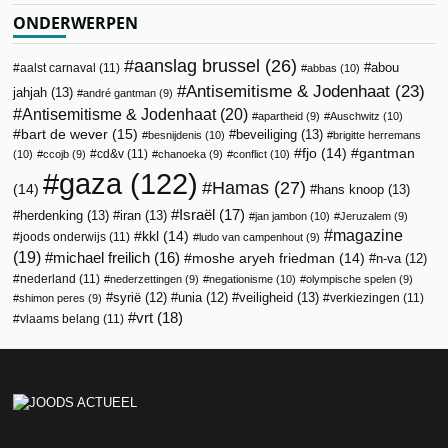
ONDERWERPEN
aanslag brussel
(26)
abou
aalst carnaval
(11)
abbas
(10)
Antisemitisme & Jodenhaat
(23)
jahjah
(13)
andré gantman
(9)
Antisemitisme & Jodenhaat
(20)
apartheid
(9)
Auschwitz
(10)
bart de wever
(15)
beveiliging
(13)
besnijdenis
(10)
brigitte herremans
fjo
(14)
gantman
cd&v
(11)
(10)
ccojb
(9)
chanoeka
(9)
conflict
(10)
gaza
(122)
Hamas
(27)
(14)
hans knoop
(13)
Israël
(17)
herdenking
(13)
iran
(13)
jan jambon
(10)
Jeruzalem
(9)
magazine
kkl
(14)
joods onderwijs
(11)
ludo van campenhout
(9)
(19)
michael freilich
(16)
moshe aryeh friedman
(14)
n-va
(12)
nederland
(11)
nederzettingen
(9)
negationisme
(10)
olympische spelen
(9)
veiligheid
(13)
syrië
(12)
unia
(12)
verkiezingen
(11)
shimon peres
(9)
vrt
(18)
vlaams belang
(11)