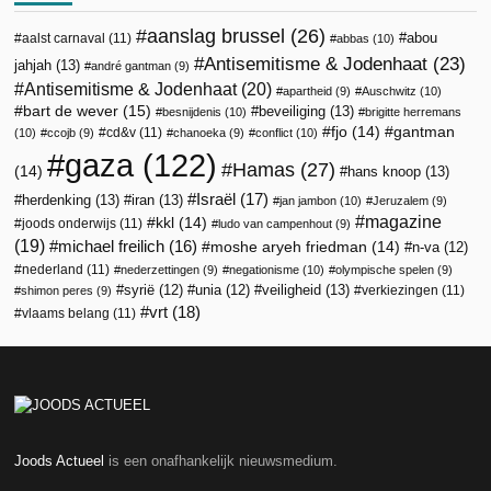
aanslag brussel
(26)
abou
aalst carnaval
(11)
abbas
(10)
Antisemitisme & Jodenhaat
(23)
jahjah
(13)
andré gantman
(9)
Antisemitisme & Jodenhaat
(20)
apartheid
(9)
Auschwitz
(10)
bart de wever
(15)
beveiliging
(13)
besnijdenis
(10)
brigitte herremans
fjo
(14)
gantman
cd&v
(11)
(10)
ccojb
(9)
chanoeka
(9)
conflict
(10)
gaza
(122)
Hamas
(27)
(14)
hans knoop
(13)
Israël
(17)
herdenking
(13)
iran
(13)
jan jambon
(10)
Jeruzalem
(9)
magazine
kkl
(14)
joods onderwijs
(11)
ludo van campenhout
(9)
(19)
michael freilich
(16)
moshe aryeh friedman
(14)
n-va
(12)
nederland
(11)
nederzettingen
(9)
negationisme
(10)
olympische spelen
(9)
veiligheid
(13)
syrië
(12)
unia
(12)
verkiezingen
(11)
shimon peres
(9)
vrt
(18)
vlaams belang
(11)
Joods Actueel
is een onafhankelijk nieuwsmedium.