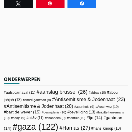
Tweet
Pin
Share
ONDERWERPEN
aanslag brussel
(26)
abou
aalst carnaval
(11)
abbas
(10)
Antisemitisme & Jodenhaat
(23)
jahjah
(13)
andré gantman
(9)
Antisemitisme & Jodenhaat
(20)
apartheid
(9)
Auschwitz
(10)
bart de wever
(15)
beveiliging
(13)
besnijdenis
(10)
brigitte herremans
fjo
(14)
gantman
cd&v
(11)
(10)
ccojb
(9)
chanoeka
(9)
conflict
(10)
gaza
(122)
Hamas
(27)
(14)
hans knoop
(13)