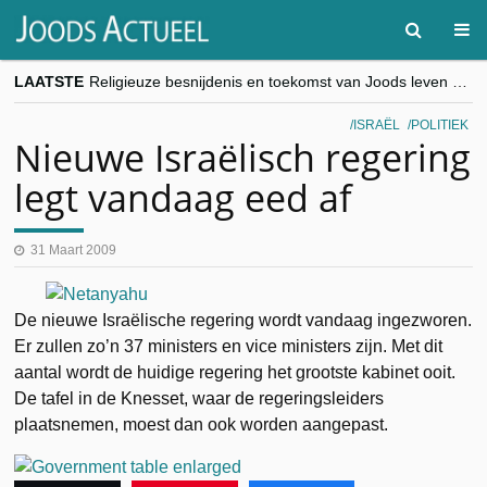
LAATSTE
Religieuze besnijdenis en toekomst van Joods leven centraal tijdens conferentie in Brussel
“Besnijdenisdebat toont hoe moeilijk seculiere Westen minderheden begrijpt”, Jinnih Beels (Vooruit)
CITYTRIP | ROEMENIË – Boekarest: de verrassing van Oost-Europa
ISRAËL
POLITIEK
“Vandaag zit elke Jood in België op de beklaagdenbank”
Nieuwe Israëlisch regering
goKosher lanceert nieuwe website en samenwerking met Mishpacha voor kosher travel en simchas wereldwijd
legt vandaag eed af
31 Maart 2009
De nieuwe Israëlische regering wordt vandaag ingezworen.
Er zullen zo’n 37 ministers en vice ministers zijn. Met dit
aantal wordt de huidige regering het grootste kabinet ooit.
De tafel in de Knesset, waar de regeringsleiders
plaatsnemen, moest dan ook worden aangepast.