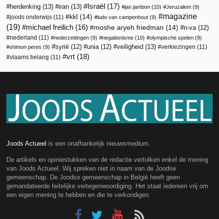
Israël
(17)
herdenking
(13)
iran
(13)
jan jambon
(10)
Jeruzalem
(9)
magazine
kkl
(14)
joods onderwijs
(11)
ludo van campenhout
(9)
(19)
michael freilich
(16)
moshe aryeh friedman
(14)
n-va
(12)
nederland
(11)
nederzettingen
(9)
negationisme
(10)
olympische spelen
(9)
veiligheid
(13)
syrië
(12)
unia
(12)
verkiezingen
(11)
shimon peres
(9)
vrt
(18)
vlaams belang
(11)
Joods Actueel
is een onafhankelijk nieuwsmedium.
De artikels en opiniestukken van de redactie vertolken enkel de mening
van Joods Actueel. Wij spreken niet in naam van de Joodse
gemeenschap. De Joodse gemeenschap in België heeft geen
gemandateerde feitelijke vertegenwoordiging. Het staat iedereen vrij om
een eigen mening te hebben en die te verkondigen.