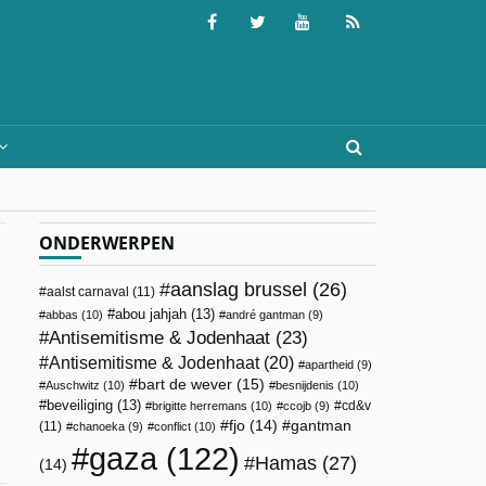
ONDERWERPEN
aanslag brussel
(26)
aalst carnaval
(11)
abou jahjah
(13)
abbas
(10)
andré gantman
(9)
Antisemitisme & Jodenhaat
(23)
Antisemitisme & Jodenhaat
(20)
apartheid
(9)
bart de wever
(15)
Auschwitz
(10)
besnijdenis
(10)
beveiliging
(13)
cd&v
brigitte herremans
(10)
ccojb
(9)
fjo
(14)
gantman
(11)
chanoeka
(9)
conflict
(10)
gaza
(122)
Hamas
(27)
(14)