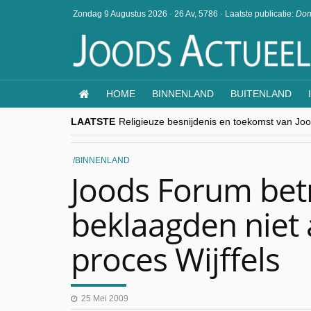
Zondag 9 Augustus 2026
·
26 Av, 5786
·
Laatste publicatie:
Don
HOME
BINNENLAND
BUITENLAND
LAATSTE
Religieuze besnijdenis en toekomst van Jood
“Besnijdenisdebat toont hoe moeilijk seculi
CITYTRIP | ROEMENIË – Boekarest: de ver
“Vandaag zit elke Jood in België op de bek
BINNENLAND
goKosher lanceert nieuwe website en same
Joods Forum bet
beklaagden niet 
proces Wijffels
25 Mei 2009