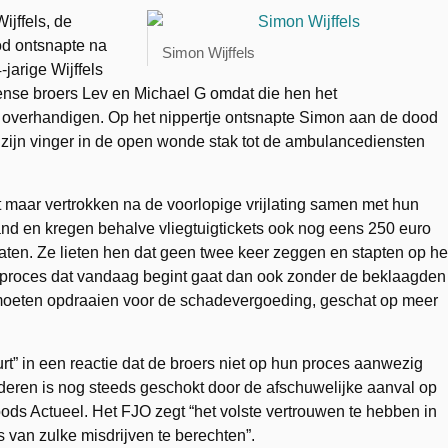
jffels, de
d ontsnapte na
Simon Wijffels
jarige Wijffels
nse broers Lev en Michael G omdat die hen het
e overhandigen. Op het nippertje ontsnapte Simon aan de dood
 zijn vinger in de open wonde stak tot de ambulancediensten
 maar vertrokken na de voorlopige vrijlating samen met hun
 land en kregen behalve vliegtuigtickets ook nog eens 250 euro
aten. Ze lieten hen dat geen twee keer zeggen en stapten op he
et proces dat vandaag begint gaat dan ook zonder de beklaagden
at moeten opdraaien voor de schadevergoeding, geschat op meer
t” in een reactie dat de broers niet op hun proces aanwezig
eren is nog steeds geschokt door de afschuwelijke aanval op
oods Actueel. Het FJO zegt “het volste vertrouwen te hebben in
van zulke misdrijven te berechten”.