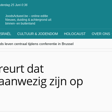
derdag 25 Juni 0:36
JoodsActueel.be – online editie
Nieuws, duiding & achtergrond uit
binnen- en buitenland
ISRAËL
CULTUUR & JODENDOM
HOLOCAUST
OVER ONS
s leven centraal tijdens conferentie in Brussel
ere Westen minderheden begrijpt”, Jinnih Beels (Vooruit)
rassing van Oost-Europa
laagdenbank”
nwerking met Mishpacha voor kosher travel en simchas wereldwijd
reurt dat
aanwezig zijn op