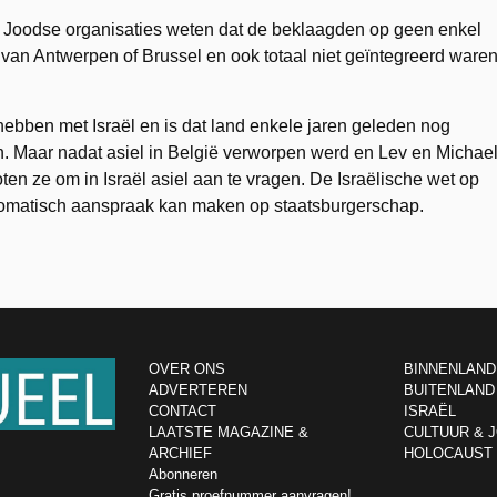
e Joodse organisaties weten dat de beklaagden op geen enkel
an Antwerpen of Brussel en ook totaal niet geïntegreerd ware
hebben met Israël en is dat land enkele jaren geleden nog
n. Maar nadat asiel in België verworpen werd en Lev en Michae
n ze om in Israël asiel aan te vragen. De Israëlische wet op
utomatisch aanspraak kan maken op staatsburgerschap.
OVER ONS
BINNENLAND
ADVERTEREN
BUITENLAND
CONTACT
ISRAËL
LAATSTE MAGAZINE &
CULTUUR & 
ARCHIEF
HOLOCAUST
Abonneren
Gratis proefnummer aanvragen!