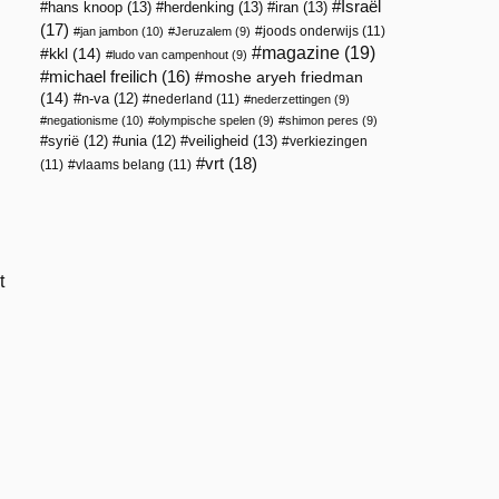
Israël
hans knoop
(13)
herdenking
(13)
iran
(13)
(17)
joods onderwijs
(11)
jan jambon
(10)
Jeruzalem
(9)
magazine
(19)
kkl
(14)
ludo van campenhout
(9)
michael freilich
(16)
moshe aryeh friedman
(14)
n-va
(12)
nederland
(11)
nederzettingen
(9)
negationisme
(10)
olympische spelen
(9)
shimon peres
(9)
veiligheid
(13)
syrië
(12)
unia
(12)
verkiezingen
vrt
(18)
(11)
vlaams belang
(11)
t