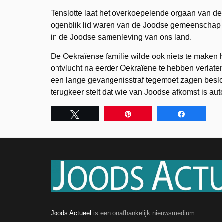
Tenslotte laat het overkoepelende orgaan van d
ogenblik lid waren van de Joodse gemeenschap v
in de Joodse samenleving van ons land.
De Oekraïense familie wilde ook niets te maken 
ontvlucht na eerder Oekraïene te hebben verlate
een lange gevangenisstraf tegemoet zagen beslote
terugkeer stelt dat wie van Joodse afkomst is a
Tweet
Pin
Share
Joods Actueel
is een onafhankelijk nieuwsmedium.