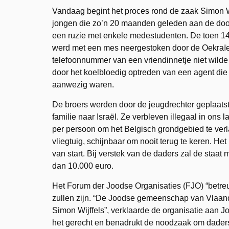
Vandaag begint het proces rond de zaak Simon Wi
jongen die zo’n 20 maanden geleden aan de doo
een ruzie met enkele medestudenten. De toen 14-
werd met een mes neergestoken door de Oekraïe
telefoonnummer van een vriendinnetje niet wild
door het koelbloedig optreden van een agent die
aanwezig waren.
De broers werden door de jeugdrechter geplaatst
familie naar Israël. Ze verbleven illegaal in ons
per persoon om het Belgisch grondgebied te verl
vliegtuig, schijnbaar om nooit terug te keren. H
van start. Bij verstek van de daders zal de sta
dan 10.000 euro.
Het Forum der Joodse Organisaties (FJO) “betreur
zullen zijn. “De Joodse gemeenschap van Vlaand
Simon Wijffels”, verklaarde de organisatie aan J
het gerecht en benadrukt de noodzaak om daders 