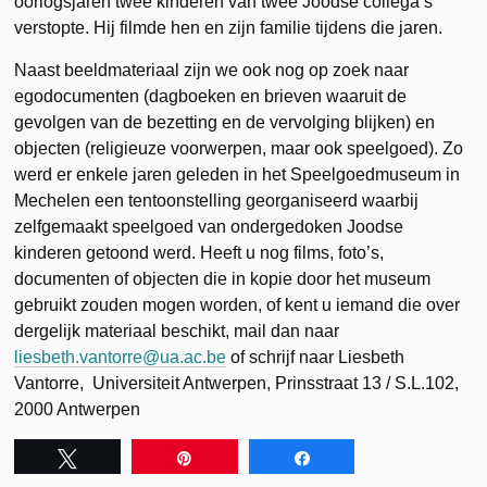
oorlogsjaren twee kinderen van twee Joodse collega’s
verstopte. Hij filmde hen en zijn familie tijdens die jaren.
Naast beeldmateriaal zijn we ook nog op zoek naar
egodocumenten (dagboeken en brieven waaruit de
gevolgen van de bezetting en de vervolging blijken) en
objecten (religieuze voorwerpen, maar ook speelgoed). Zo
werd er enkele jaren geleden in het Speelgoedmuseum in
Mechelen een tentoonstelling georganiseerd waarbij
zelfgemaakt speelgoed van ondergedoken Joodse
kinderen getoond werd. Heeft u nog films, foto’s,
documenten of objecten die in kopie door het museum
gebruikt zouden mogen worden, of kent u iemand die over
dergelijk materiaal beschikt, mail dan naar
liesbeth.vantorre@ua.ac.be
of schrijf naar Liesbeth
Vantorre, Universiteit Antwerpen, Prinsstraat 13 / S.L.102,
2000 Antwerpen
Tweet
Pin
Share