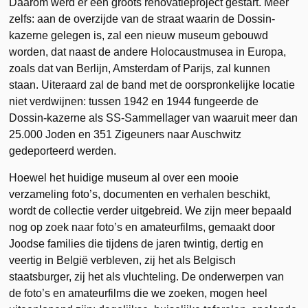
Daarom werd er een groots renovatieproject gestart. Meer
zelfs: aan de overzijde van de straat waarin de Dossin-
kazerne gelegen is, zal een nieuw museum gebouwd
worden, dat naast de andere Holocaustmusea in Europa,
zoals dat van Berlijn, Amsterdam of Parijs, zal kunnen
staan. Uiteraard zal de band met de oorspronkelijke locatie
niet verdwijnen: tussen 1942 en 1944 fungeerde de
Dossin-kazerne als SS-Sammellager van waaruit meer dan
25.000 Joden en 351 Zigeuners naar Auschwitz
gedeporteerd werden.
Hoewel het huidige museum al over een mooie
verzameling foto’s, documenten en verhalen beschikt,
wordt de collectie verder uitgebreid. We zijn meer bepaald
nog op zoek naar foto’s en amateurfilms, gemaakt door
Joodse families die tijdens de jaren twintig, dertig en
veertig in België verbleven, zij het als Belgisch
staatsburger, zij het als vluchteling. De onderwerpen van
de foto’s en amateurfilms die we zoeken, mogen heel