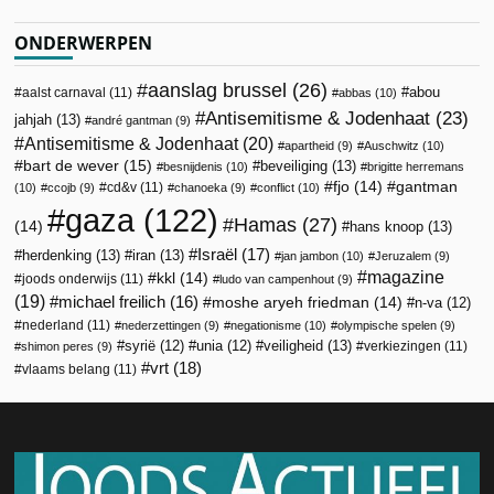
ONDERWERPEN
aanslag brussel
(26)
abou
aalst carnaval
(11)
abbas
(10)
Antisemitisme & Jodenhaat
(23)
jahjah
(13)
andré gantman
(9)
Antisemitisme & Jodenhaat
(20)
apartheid
(9)
Auschwitz
(10)
bart de wever
(15)
beveiliging
(13)
besnijdenis
(10)
brigitte herremans
fjo
(14)
gantman
cd&v
(11)
(10)
ccojb
(9)
chanoeka
(9)
conflict
(10)
gaza
(122)
Hamas
(27)
(14)
hans knoop
(13)
Israël
(17)
herdenking
(13)
iran
(13)
jan jambon
(10)
Jeruzalem
(9)
magazine
kkl
(14)
joods onderwijs
(11)
ludo van campenhout
(9)
(19)
michael freilich
(16)
moshe aryeh friedman
(14)
n-va
(12)
nederland
(11)
nederzettingen
(9)
negationisme
(10)
olympische spelen
(9)
veiligheid
(13)
syrië
(12)
unia
(12)
verkiezingen
(11)
shimon peres
(9)
vrt
(18)
vlaams belang
(11)