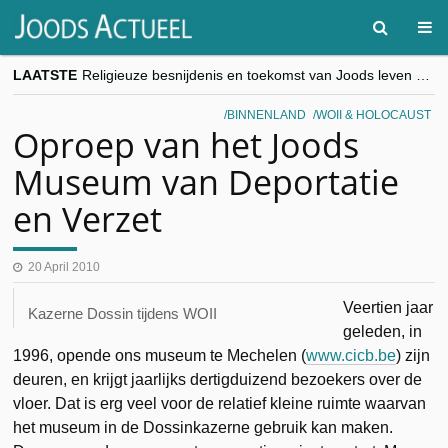
LAATSTE
Religieuze besnijdenis en toekomst van Joods leven centraal tijdens conferentie in Brussel
“Besnijdenisdebat toont hoe moeilijk seculiere Westen minderheden begrijpt”, Jinnih Beels (Vooruit)
CITYTRIP | ROEMENIË – Boekarest: de verrassing van Oost-Europa
BINNENLAND
WOII & HOLOCAUST
“Vandaag zit elke Jood in België op de beklaagdenbank”
Oproep van het Joods
goKosher lanceert nieuwe website en samenwerking met Mishpacha voor kosher travel en simchas wereldwijd
Museum van Deportatie
en Verzet
20 April 2010
Veertien jaar
Kazerne Dossin tijdens WOII
geleden, in
1996, opende ons museum te Mechelen (
www.cicb.be
) zijn
deuren, en krijgt jaarlijks dertigduizend bezoekers over de
vloer. Dat is erg veel voor de relatief kleine ruimte waarvan
het museum in de Dossinkazerne gebruik kan maken.