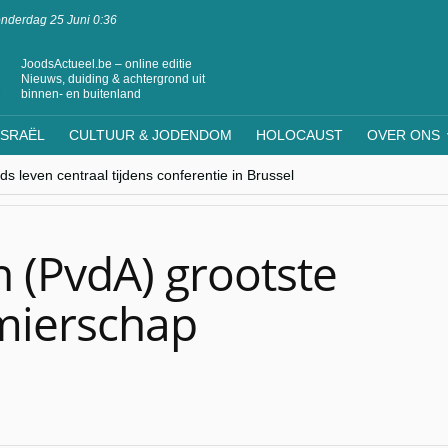
nderdag 25 Juni 0:36
JoodsActueel.be – online editie
Nieuws, duiding & achtergrond uit
binnen- en buitenland
ISRAËL
CULTUUR & JODENDOM
HOLOCAUST
OVER ONS
s leven centraal tijdens conferentie in Brussel
ere Westen minderheden begrijpt”, Jinnih Beels (Vooruit)
rassing van Oost-Europa
laagdenbank”
nwerking met Mishpacha voor kosher travel en simchas wereldwijd
 (PvdA) grootste
mierschap