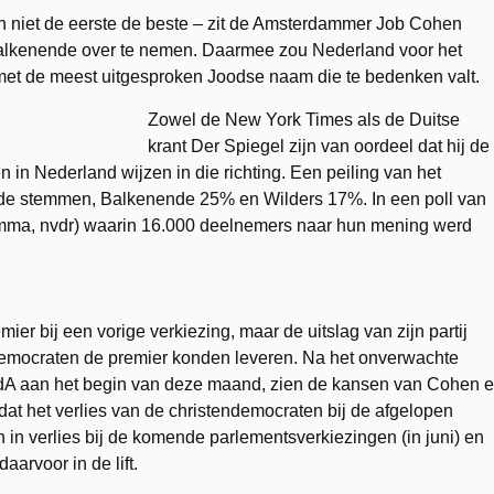
n niet de eerste de beste – zit de Amsterdammer Job Cohen
Balkenende over te nemen. Daarmee zou Nederland voor het
 met de meest uitgesproken Joodse naam die te bedenken valt.
Zowel de New York Times als de Duitse
krant Der Spiegel zijn van oordeel dat hij de
 in Nederland wijzen in die richting. Een peiling van het
 de stemmen, Balkenende 25% en Wilders 17%. In een poll van
ma, nvdr) waarin 16.000 deelnemers naar hun mening werd
er bij een vorige verkiezing, maar de uitslag van zijn partij
ndemocraten de premier konden leveren. Na het onverwachte
PvdA aan het begin van deze maand, zien de kansen van Cohen e
t dat het verlies van de christendemocraten bij de afgelopen
in verlies bij de komende parlementsverkiezingen (in juni) en
aarvoor in de lift.