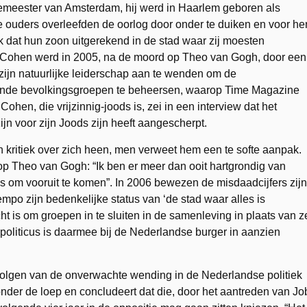
gemeester van Amsterdam, hij werd in Haarlem geboren als
 ouders overleefden de oorlog door onder te duiken en voor he
 dat hun zoon uitgerekend in de stad waar zij moesten
. Cohen werd in 2005, na de moord op Theo van Gogh, door een
zijn natuurlijke leiderschap aan te wenden om de
ende bevolkingsgroepen te beheersen, waarop Time Magazine
ohen, die vrijzinnig-joods is, zei in een interview dat het
n voor zijn Joods zijn heeft aangescherpt.
n kritiek over zich heen, men verweet hem een te softe aanpak.
p Theo van Gogh: “Ik ben er meer dan ooit hartgrondig van
 is om vooruit te komen”. In 2006 bewezen de misdaadcijfers zijn
empo zijn bedenkelijke status van ‘de stad waar alles is
ht is om groepen in te sluiten in de samenleving in plaats van z
me politicus is daarmee bij de Nederlandse burger in aanzien
volgen van de onverwachte wending in de Nederlandse politiek
der de loep en concludeert dat die, door het aantreden van Jo