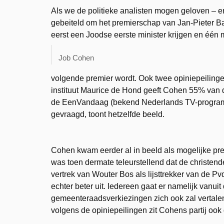
Als we de politieke analisten mogen geloven – e
gebeiteld om het premierschap van Jan-Pieter 
eerst een Joodse eerste minister krijgen en één
Job Cohen
volgende premier wordt. Ook twee opiniepeilingen
instituut Maurice de Hond geeft Cohen 55% van
de EenVandaag (bekend Nederlands TV-program
gevraagd, toont hetzelfde beeld.
Cohen kwam eerder al in beeld als mogelijke premi
was toen dermate teleurstellend dat de christe
vertrek van Wouter Bos als lijsttrekker van de 
echter beter uit. Iedereen gaat er namelijk vanui
gemeenteraadsverkiezingen zich ook zal vertalen 
volgens de opiniepeilingen zit Cohens partij ook d