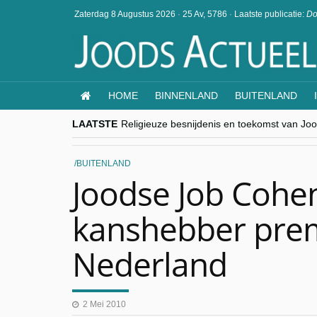
Zaterdag 8 Augustus 2026
·
25 Av, 5786
·
Laatste publicatie:
Do
HOME
BINNENLAND
BUITENLAND
LAATSTE
Religieuze besnijdenis en toekomst van Jood
“Besnijdenisdebat toont hoe moeilijk seculi
CITYTRIP | ROEMENIË – Boekarest: de ver
“Vandaag zit elke Jood in België op de bek
BUITENLAND
goKosher lanceert nieuwe website en same
Joodse Job Cohen
kanshebber pre
Nederland
2 Mei 2010