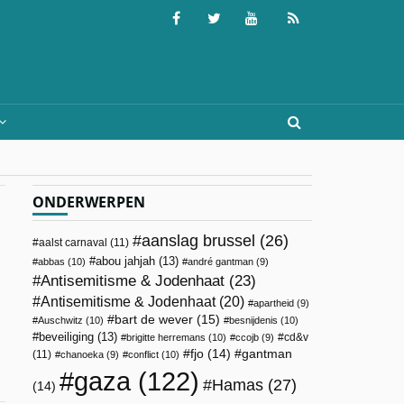
ONDERWERPEN
aanslag brussel
(26)
aalst carnaval
(11)
abou jahjah
(13)
abbas
(10)
andré gantman
(9)
Antisemitisme & Jodenhaat
(23)
Antisemitisme & Jodenhaat
(20)
apartheid
(9)
bart de wever
(15)
Auschwitz
(10)
besnijdenis
(10)
beveiliging
(13)
cd&v
brigitte herremans
(10)
ccojb
(9)
fjo
(14)
gantman
(11)
chanoeka
(9)
conflict
(10)
gaza
(122)
Hamas
(27)
(14)