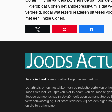
Cohen, in vrije val geraakt is en hoe dan ook de 
lijkt erop dat Cohen het antidepressivum is dat w
verdeeld, nogal wat lezers reageren uit vrees vo
met een linkse Cohen.
Tweet
Pin
Share
Joods Actueel
is een onafhankelijk nieuwsmedium.
De artikels en opiniestukken van de redactie vertolken enk
Joods Actueel. Wij spreken niet in naam van de Joodse g
Joodse gemeenschap in België heeft geen gemandateerde fe
vertegenwoordiging. Het staat iedereen vrij om een eigen m
en die te verkondigen.