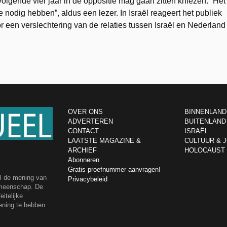
volgende vier jaar in de oppositie mag gaan zitten kniezen. “Het
e nodig hebben”, aldus een lezer. In Israël reageert het publiek
or een verslechtering van de relaties tussen Israël en Nederland
OVER ONS
BINNENLAND
ADVERTEREN
BUITENLAND
CONTACT
ISRAËL
LAATSTE MAGAZINE &
CULTUUR & 
ARCHIEF
HOLOCAUST
Abonneren
Gratis proefnummer aanvragen!
el de mening van
Privacybeleid
emeenschap. De
itelijke
ening te hebben