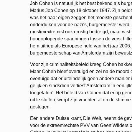
Job Cohen is natuurlijk het best bekend als bur
Marius Job Cohen op 18 oktober 1947. Zijn beide
was het naar eigen zeggen het mooiste geschenk
onderduiken voor de nazi’s, burgemeester werd
moslimextremist ook ernstig bedreigd, maar wist 
hoogoplopende spanningen tussen de verschill
hem uitriep als Europese held van het jaar 2006. C
burgemeesterschap van Amsterdam zijn bewustzij
Voor zijn criminaliteitsbeleid kreeg Cohen bakke
Maar Cohen bleef overtuigd en zei na de moord o
overtuigd dat er uiteindelijk geen andere manier
gelijk en sindsdien verliest Amsterdam in een ijlt
toegelaten’. Het beleid van Cohen dat er op geric
uit te sluiten, werpt zijn vruchten af en de slim
gestegen.
Een andere Duitse krant, Die Welt, neemt de ge
voor de extreemrechtse PVV van Geert Wilders on