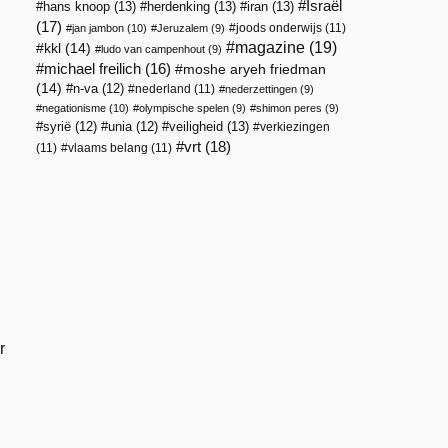
Israël
hans knoop
(13)
herdenking
(13)
iran
(13)
(17)
joods onderwijs
(11)
jan jambon
(10)
Jeruzalem
(9)
magazine
(19)
kkl
(14)
ludo van campenhout
(9)
michael freilich
(16)
moshe aryeh friedman
(14)
n-va
(12)
nederland
(11)
nederzettingen
(9)
negationisme
(10)
olympische spelen
(9)
shimon peres
(9)
veiligheid
(13)
syrië
(12)
unia
(12)
verkiezingen
vrt
(18)
(11)
vlaams belang
(11)
r