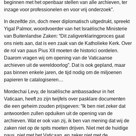
beginnen met het openbaar stellen van alle archieven, ter
inzage voor professionelen en voor vrij onderzoek”.
In dezelfde zin, doch meer diplomatisch uitgedrukt, spreekt
Yigal Palmor, woordvoerder van het Israëlische Ministerie
van Buitenlandse Zaken: “Dit zaligverklaringproces gaat
ons niets aan, dat is een zaak van de Katholieke Kerk. Over
de rol van paus Pius XII moeten de historici oordelen.
Daarom vragen wij om opening van de Vaticaanse
archieven uit de wereldoorlog”. Dat is ook gepland, maar
pas binnen enkele jaren, de tijd nodig om de miljoenen
papieren te catalogiseren…
Mordechai Levy, de Israëlische ambassadeur in het
Vaticaan, heeft zo zijn twijfels over pasklare documenten
die een geheim zouden prijsgeven: “Ik ben niet zeker dat
antwoorden zullen opduiken uit de opening van de
archieven. Wat er ook van zij, ik ben van mening dat wij de
zaken niet op de spits moeten drijven. Niet met de huidige
paus, niet met het Vaticaan, en zeker niet met de