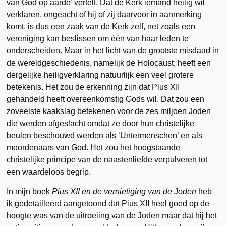
van God op aarde’ vertelt. Dat de Kerk iemand heilig wil
verklaren, ongeacht of hij of zij daarvoor in aanmerking
komt, is dus een zaak van de Kerk zelf, net zoals een
vereniging kan beslissen om één van haar leden te
onderscheiden. Maar in het licht van de grootste misdaad in
de wereldgeschiedenis, namelijk de Holocaust, heeft een
dergelijke heiligverklaring natuurlijk een veel grotere
betekenis. Het zou de erkenning zijn dat Pius XII
gehandeld heeft overeenkomstig Gods wil. Dat zou een
zoveelste kaakslag betekenen voor de zes miljoen Joden
die werden afgeslacht omdat ze door hun christelijke
beulen beschouwd werden als ‘Untermenschen’ en als
moordenaars van God. Het zou het hoogstaande
christelijke principe van de naastenliefde verpulveren tot
een waardeloos begrip.
In mijn boek
Pius XII en de vernietiging van de Joden
heb
ik gedetailleerd aangetoond dat Pius XII heel goed op de
hoogte was van de uitroeiing van de Joden maar dat hij het