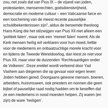
zou, net zoals dat van Pius IX – de vijand van joden,
protestanten, mensenrechten, godsdienstvrijheid,
democratie en moderne cultuur – een Vaticaanse farce en
een loochening van de meest recente pauselijke
schuldbekentenissen zijn”, aldus de beroemde theoloog
Hans Küng die het stilzwijgen van Pius XII niet alleen een
‘politiek falen’, maar ook een ‘moreel falen’ noemt. Als de
Kerk mensen heilig wil verklaren voor hun moed, liefde
voor de medemens en onbaatzuchtige morele kracht voor
en tijdens de Tweede Wereldoorlog, dan kiest ze niet voor
Pius XII, maar voor de duizenden ‘Rechtvaardigen onder
de Volkeren’. Deze eretitel wordt verleend door Yad
Vashem aan diegenen die op gevaar voor eigen leven
Joden hebben gered. Doorgaans gewone mensen, boeren,
arbeiders, huisvrouwen, ook priesters en nonnen die geen
bijbel of pauselijke raad nodig hadden om te beseffen dat
ze een medemens in nood moesten helpen. Zij waren (en
zijn) de ware ‘heiligen’.