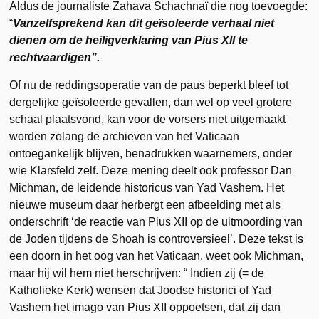
Aldus de journaliste Zahava Schachnaï die nog toevoegde:
“
Vanzelfsprekend kan dit geïsoleerde verhaal niet
dienen om de heiligverklaring van Pius XII te
rechtvaardigen”.
Of nu de reddingsoperatie van de paus beperkt bleef tot
dergelijke geïsoleerde gevallen, dan wel op veel grotere
schaal plaatsvond, kan voor de vorsers niet uitgemaakt
worden zolang de archieven van het Vaticaan
ontoegankelijk blijven, benadrukken waarnemers, onder
wie Klarsfeld zelf. Deze mening deelt ook professor Dan
Michman, de leidende historicus van Yad Vashem. Het
nieuwe museum daar herbergt een afbeelding met als
onderschrift ‘de reactie van Pius XII op de uitmoording van
de Joden tijdens de Shoah is controversieel’. Deze tekst is
een doorn in het oog van het Vaticaan, weet ook Michman,
maar hij wil hem niet herschrijven: “ Indien zij (= de
Katholieke Kerk) wensen dat Joodse historici of Yad
Vashem het imago van Pius XII oppoetsen, dat zij dan