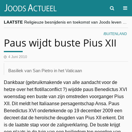
LAATSTE
Religieuze besnijdenis en toekomst van Joods leven centraal tijdens conferentie in Brussel
“Besnijdenisdebat toont hoe moeilijk seculiere Westen minderheden begrijpt”, Jinnih Beels (Vooruit)
CITYTRIP | ROEMENIË – Boekarest: de verrassing van Oost-Europa
BUITENLAND
“Vandaag zit elke Jood in België op de beklaagdenbank”
Paus wijdt buste Pius XII
goKosher lanceert nieuwe website en samenwerking met Mishpacha voor kosher travel en simchas wereldwijd
4 Juni 2010
Basiliek van San Pietro in het Vaticaan
Dankbaar (gebruikmakende van alle aandacht voor de
hetze over het flotillaconflict ?) wijdde paus Benedictus XVI
woensdag een buste van zijn omstreden voorganger Pius
XII. Dit meldt het Italiaanse persagentschap Ansa. Paus
Benedictus XVI ondertekende op 19 december 2009 een
decreet dat de heroïsche deugden van Pius XII erkent. Dit
is de laatste stap voor de zaligverklaring. De buste krijgt
een plaats in de tuin van een heiligdom ten noorden van