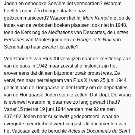
Joden en orthodoxe Serviërs liet vermoorden? Waarom
heeft hij nooit één hooggeplaatste nazi
geëxcommuniceerd? Waarom liet hij
Mein Kampf
niet op de
index van de verboden boeken plaatsen, ook niet in 1948,
toen de Kerk nog de
Méditations
van Descartes, de
Lettres
Persanes
van Montesquieu en
Le Rouge et le Noir
van
Stendhal op haar zwarte lijst zette?
Voorstanders van Pius XII verwijzen naar de kersttoespraak
van de paus in 1942 maar zowat alle historici zijn het
erover eens dat dit een bijzonder zwak protest was. Ze
verwijzen naar het telegram van Pius XII van 25 juni 1944
gericht aan de Hongaarse leider Horthy om de deportaties
van de Hongaarse Joden stop te zetten. Dat klopt. De vraag
is evenwel waarom hij daarmee zo lang gewacht had?
Vanaf 15 mei tot 19 juni 1944 werden met 92 treinen
437.402 Joden naar Auschwitz gedeporteerd, waar de
overgrote meerderheid werd vergast. Uit documenten van
het Vaticaan zelf, de beruchte
Actes et Documents du Saint