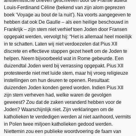
antisemitische brieven geschreven door de Franse auteur
Louis-Ferdinand Céline (bekend van zijn alom geprezen
boek ‘Voyage au bout de la nuit’). Na voorts aangegeven te
hebben dat ook De Gaulle – als een heilige beschouwd in
Frankrijk – zijn stem niet verhief toen Joden door Fransen
opgepakt werden, vervolgt hij: “Het is allemaal heel moeilijk
in te schatten. Laten wij niet verdoezelen dat Pius XII
discrete en effectieve stappen gezet heeft om de Joden te
helpen. Neem bijvoorbeeld wat in Rome gebeurde. Een
duizendtal Joden werd bij verrassing opgepakt. Pius XII
protesteerde niet met luide stem, maar hij vroeg religieuze
instellingen om hun deuren te openen. Resultaat:
duizenden Joden konden gered worden. Indien Pius XII
zijn stem verheven had, welke waren de gevolgen
geweest? Zou dat de zaken veranderd hebben voor de
Joden? Waarschijnlijk niet. Zijn verklaringen om de
katholieken te verdedigen werden al niet aanhoord, vermits
in Polen twee miljoen katholieken gedood werden.
Niettemin zou een publieke woordvoering de faam van