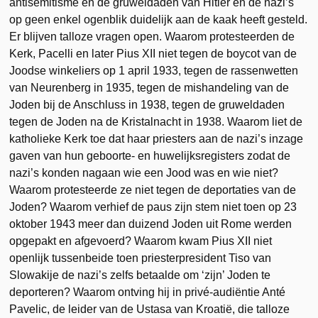
antisemitisme en de gruweldaden van Hitler en de nazi’s
op geen enkel ogenblik duidelijk aan de kaak heeft gesteld.
Er blijven talloze vragen open. Waarom protesteerden de
Kerk, Pacelli en later Pius XII niet tegen de boycot van de
Joodse winkeliers op 1 april 1933, tegen de rassenwetten
van Neurenberg in 1935, tegen de mishandeling van de
Joden bij de Anschluss in 1938, tegen de gruweldaden
tegen de Joden na de Kristalnacht in 1938. Waarom liet de
katholieke Kerk toe dat haar priesters aan de nazi’s inzage
gaven van hun geboorte- en huwelijksregisters zodat de
nazi’s konden nagaan wie een Jood was en wie niet?
Waarom protesteerde ze niet tegen de deportaties van de
Joden? Waarom verhief de paus zijn stem niet toen op 23
oktober 1943 meer dan duizend Joden uit Rome werden
opgepakt en afgevoerd? Waarom kwam Pius XII niet
openlijk tussenbeide toen priesterpresident Tiso van
Slowakije de nazi’s zelfs betaalde om ‘zijn’ Joden te
deporteren? Waarom ontving hij in privé-audiëntie Anté
Pavelic, de leider van de Ustasa van Kroatië, die talloze