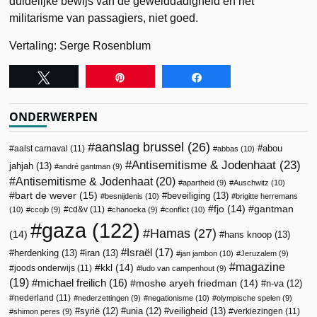
duidelijke bewijs van de gewelddadigheid en het
militarisme van passagiers, niet goed.
Vertaling: Serge Rosenblum
Tweet
Pin
Share
ONDERWERPEN
aanslag brussel
(26)
abou
aalst carnaval
(11)
abbas
(10)
Antisemitisme & Jodenhaat
(23)
jahjah
(13)
andré gantman
(9)
Antisemitisme & Jodenhaat
(20)
apartheid
(9)
Auschwitz
(10)
bart de wever
(15)
beveiliging
(13)
besnijdenis
(10)
brigitte herremans
fjo
(14)
gantman
cd&v
(11)
(10)
ccojb
(9)
chanoeka
(9)
conflict
(10)
gaza
(122)
Hamas
(27)
(14)
hans knoop
(13)
Israël
(17)
herdenking
(13)
iran
(13)
jan jambon
(10)
Jeruzalem
(9)
magazine
kkl
(14)
joods onderwijs
(11)
ludo van campenhout
(9)
(19)
michael freilich
(16)
moshe aryeh friedman
(14)
n-va
(12)
nederland
(11)
nederzettingen
(9)
negationisme
(10)
olympische spelen
(9)
veiligheid
(13)
syrië
(12)
unia
(12)
verkiezingen
(11)
shimon peres
(9)