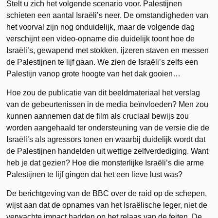
Stelt u zich het volgende scenario voor. Palestijnen
schieten een aantal Israëli’s neer. De omstandigheden van
het voorval zijn nog onduidelijk, maar de volgende dag
verschijnt een video-opname die duidelijk toont hoe de
Israëli’s, gewapend met stokken, ijzeren staven en messen
de Palestijnen te lijf gaan. We zien de Israëli’s zelfs een
Palestijn vanop grote hoogte van het dak gooien…
Hoe zou de publicatie van dit beeldmateriaal het verslag
van de gebeurtenissen in de media beïnvloeden? Men zou
kunnen aannemen dat de film als cruciaal bewijs zou
worden aangehaald ter ondersteuning van de versie die de
Israëli’s als agressors tonen en waarbij duidelijk wordt dat
de Palestijnen handelden uit wettige zelfverdediging. Want
heb je dat gezien? Hoe die monsterlijke Israëli’s die arme
Palestijnen te lijf gingen dat het een lieve lust was?
De berichtgeving van de BBC over de raid op de schepen,
wijst aan dat de opnames van het Israëlische leger, niet de
verwachte impact hadden op het relaas van de feiten. De