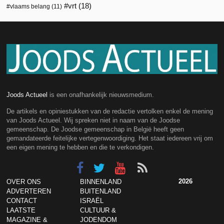
vrt
(18)
vlaams belang
(11)
Joods Actueel
is een onafhankelijk nieuwsmedium.
De artikels en opiniestukken van de redactie vertolken enkel de mening
van Joods Actueel. Wij spreken niet in naam van de Joodse
gemeenschap. De Joodse gemeenschap in België heeft geen
gemandateerde feitelijke vertegenwoordiging. Het staat iedereen vrij om
een eigen mening te hebben en die te verkondigen.
2026
OVER ONS
BINNENLAND
ADVERTEREN
BUITENLAND
CONTACT
ISRAËL
LAATSTE
CULTUUR &
MAGAZINE &
JODENDOM