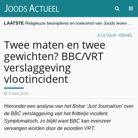
LAATSTE
Religieuze besnijdenis en toekomst van Joods leven centraal tijdens conferentie in Brussel
“Besnijdenisdebat toont hoe moeilijk seculiere Westen minderheden begrijpt”, Jinnih Beels (Vooruit)
CITYTRIP | ROEMENIË – Boekarest: de verrassing van Oost-Europa
CULTUUR
ISRAËL
“Vandaag zit elke Jood in België op de beklaagdenbank”
Twee maten en twee
goKosher lanceert nieuwe website en samenwerking met Mishpacha voor kosher travel en simchas wereldwijd
gewichten? BBC/VRT
verslaggeving
vlootincident
4 Juni 2010
Hieronder een analyse van het Britse ‘Just Journalism’ over
de BBC verslaggeving van het flottielje incident.
Symptomatisch, zo blijkt want BBC kan evenzeer
vervangen worden door de woorden VRT.