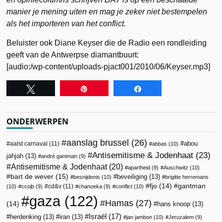
manier je mening uiten en mag je zeker niet bestempelen
als het importeren van het conflict.
Beluister ook Diane Keyser die de Radio een rondleiding
geeft van de Antwerpse diamantbuurt:
[audio:/wp-content/uploads-pjact001/2010/06/Keyser.mp3]
Tweet
Pin
Share
ONDERWERPEN
aanslag brussel
(26)
abou
aalst carnaval
(11)
abbas
(10)
Antisemitisme & Jodenhaat
(23)
jahjah
(13)
andré gantman
(9)
Antisemitisme & Jodenhaat
(20)
apartheid
(9)
Auschwitz
(10)
bart de wever
(15)
beveiliging
(13)
besnijdenis
(10)
brigitte herremans
fjo
(14)
gantman
cd&v
(11)
(10)
ccojb
(9)
chanoeka
(9)
conflict
(10)
gaza
(122)
Hamas
(27)
(14)
hans knoop
(13)
Israël
(17)
herdenking
(13)
iran
(13)
jan jambon
(10)
Jeruzalem
(9)