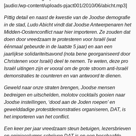
[audio:/wp-content/uploads-pjact001/2010/06/abicht.mp3]
Pittig detail en naast de kwestie van de Joodse demografie
in de stad, Ludo Abicht vindt dat Joodse Antwerpenaren het
Midden-Oostenconflict naar hier importeren. Ze zouden dat
doen door vreedzaam te protesteren voor Israël (wat
éénmaal gebeurde in de laatste 5 jaar) en aan een
jaarlijkse solidariteitsavond (nota bene georganiseerd door
Christenen voor Israël) deel te nemen. Te weten, deze pro
Israël uitingen zijn er vooral om de grote stroom anti-Israël
demonstraties te counteren en van antwoord te dienen.
Geweld naar onze straten brengen, Joodse mensen
bedreigen en uitschelden, molotov cocktails gooien naar
Joodse instellingen, ‘dood aan de Joden roepen’ en
gewelddadige protestdemonstraties organiseren, DAT, is
het importeren van het conflict.
Een keer per jaar vreedzaam steun betuigen, lezersbrieven
en opiniecolumns schrijven DAT is op een beschaafde