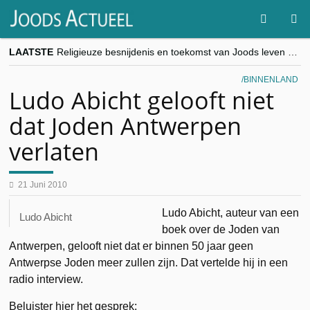
LAATSTE
Religieuze besnijdenis en toekomst van Joods leven centraal tijdens conferentie in Brussel
“Besnijdenisdebat toont hoe moeilijk seculiere Westen minderheden begrijpt”, Jinnih Beels (Vooruit)
CITYTRIP | ROEMENIË – Boekarest: de verrassing van Oost-Europa
BINNENLAND
“Vandaag zit elke Jood in België op de beklaagdenbank”
Ludo Abicht gelooft niet
goKosher lanceert nieuwe website en samenwerking met Mishpacha voor kosher travel en simchas wereldwijd
dat Joden Antwerpen
verlaten
21 Juni 2010
Ludo Abicht, auteur van een
Ludo Abicht
boek over de Joden van
Antwerpen, gelooft niet dat er binnen 50 jaar geen
Antwerpse Joden meer zullen zijn. Dat vertelde hij in een
radio interview.
Beluister hier het gesprek: