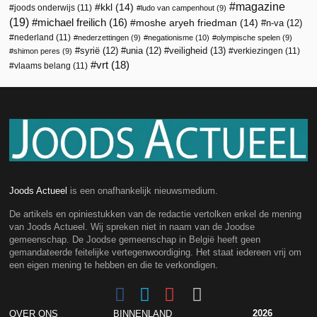
magazine
kkl
(14)
joods onderwijs
(11)
ludo van campenhout
(9)
(19)
michael freilich
(16)
moshe aryeh friedman
(14)
n-va
(12)
nederland
(11)
nederzettingen
(9)
negationisme
(10)
olympische spelen
(9)
veiligheid
(13)
syrië
(12)
unia
(12)
verkiezingen
(11)
shimon peres
(9)
vrt
(18)
vlaams belang
(11)
Joods Actueel
is een onafhankelijk nieuwsmedium.
De artikels en opiniestukken van de redactie vertolken enkel de mening
van Joods Actueel. Wij spreken niet in naam van de Joodse
gemeenschap. De Joodse gemeenschap in België heeft geen
gemandateerde feitelijke vertegenwoordiging. Het staat iedereen vrij om
een eigen mening te hebben en die te verkondigen.
2026
OVER ONS
BINNENLAND