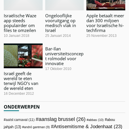
Israëlische Waze
Ongelooflijke
Apple betaalt meer
app steeds
vooruitgang op
dan 300 miljoen
populairder om
medisch vlak in
voor Israëlische hi-
files te omzeilen
Israël
techfirma
10 Januari 2018
25 Januari 2014
25 November 2013
Bar-Ilan
universiteitsconcep
t rolmodel voor
innovatie
17 Oktober 2010
Israël geeft de
wereld te eten
terwijl NGO’s van
de wereld eten
16 December 2012
ONDERWERPEN
aanslag brussel
(26)
abou
aalst carnaval
(11)
abbas
(10)
Antisemitisme & Jodenhaat
(23)
jahjah
(13)
andré gantman
(9)