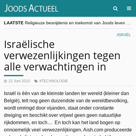
LAATSTE
Religieuze besnijdenis en toekomst van Joods leven centraal tijdens conferentie in Brussel
“Besnijdenisdebat toont hoe moeilijk seculiere Westen minderheden begrijpt”, Jinnih Beels (Vooruit)
CITYTRIP | ROEMENIË – Boekarest: de verrassing van Oost-Europa
ISRAËL
“Vandaag zit elke Jood in België op de beklaagdenbank”
Israëlische
goKosher lanceert nieuwe website en samenwerking met Mishpacha voor kosher travel en simchas wereldwijd
verwezenlijkingen tegen
alle verwachtingen in
22 Juni 2010
TECHNOLOGIE
Israël is één van de kleinste landen ter wereld (kleiner dan
België), telt nog geen duizendste van de wereldbevolking,
wordt omringd door vijanden, staat onder constante
dreiging en beschikt over vrijwel geen geen natuurlijke
rijkdommen, en toch… En toch kan het land bogen op
onnoemelijk veel verwezenlijkingen. Aish.com produceerde