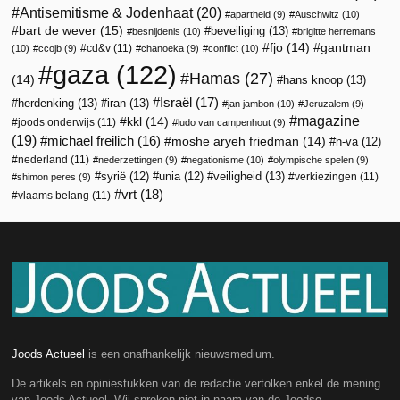
Antisemitisme & Jodenhaat
(20)
apartheid
(9)
Auschwitz
(10)
bart de wever
(15)
beveiliging
(13)
besnijdenis
(10)
brigitte herremans
fjo
(14)
gantman
cd&v
(11)
(10)
ccojb
(9)
chanoeka
(9)
conflict
(10)
gaza
(122)
Hamas
(27)
(14)
hans knoop
(13)
Israël
(17)
herdenking
(13)
iran
(13)
jan jambon
(10)
Jeruzalem
(9)
magazine
kkl
(14)
joods onderwijs
(11)
ludo van campenhout
(9)
(19)
michael freilich
(16)
moshe aryeh friedman
(14)
n-va
(12)
nederland
(11)
nederzettingen
(9)
negationisme
(10)
olympische spelen
(9)
veiligheid
(13)
syrië
(12)
unia
(12)
verkiezingen
(11)
shimon peres
(9)
vrt
(18)
vlaams belang
(11)
Joods Actueel
is een onafhankelijk nieuwsmedium.
De artikels en opiniestukken van de redactie vertolken enkel de mening
van Joods Actueel. Wij spreken niet in naam van de Joodse