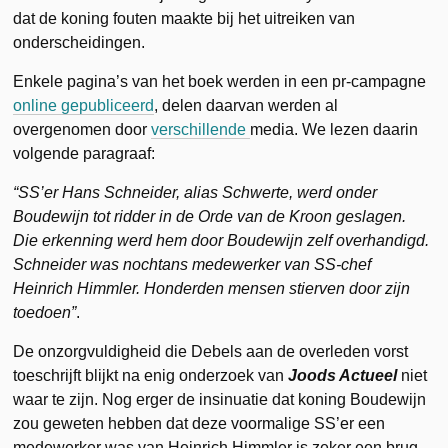
dat de koning fouten maakte bij het uitreiken van
onderscheidingen.
Enkele pagina’s van het boek werden in een pr-campagne
online gepubliceerd
, delen daarvan werden al
overgenomen door
verschillende
media. We lezen daarin
volgende paragraaf:
“SS’er Hans Schneider, alias Schwerte, werd onder
Boudewijn tot ridder in de Orde van de Kroon geslagen.
Die erkenning werd hem door Boudewijn zelf overhandigd.
Schneider was nochtans medewerker van SS-chef
Heinrich Himmler. Honderden mensen stierven door zijn
toedoen”
.
De onzorgvuldigheid die Debels aan de overleden vorst
toeschrijft blijkt na enig onderzoek van
Joods Actueel
niet
waar te zijn. Nog erger de insinuatie dat koning Boudewijn
zou geweten hebben dat deze voormalige SS’er een
medewerker was van Heinrich Himmler is zeker een brug