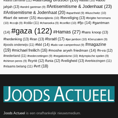
abou
aalst carnaval
(11)
abbas
(10)
Antisemitisme & Jodenhaat
(23)
jahjah
(13)
andré gantman
(9)
Antisemitisme & Jodenhaat
(20)
apartheid
(9)
Auschwitz
(10)
bart de wever
(15)
beveiliging
(13)
besnijdenis
(10)
brigitte herremans
fjo
(14)
gantman
cd&v
(11)
(10)
ccojb
(9)
chanoeka
(9)
conflict
(10)
gaza
(122)
Hamas
(27)
(14)
hans knoop
(13)
Israël
(17)
herdenking
(13)
iran
(13)
jan jambon
(10)
Jeruzalem
(9)
magazine
kkl
(14)
joods onderwijs
(11)
ludo van campenhout
(9)
(19)
michael freilich
(16)
moshe aryeh friedman
(14)
n-va
(12)
nederland
(11)
nederzettingen
(9)
negationisme
(10)
olympische spelen
(9)
veiligheid
(13)
syrië
(12)
unia
(12)
verkiezingen
(11)
shimon peres
(9)
vrt
(18)
vlaams belang
(11)
Joods Actueel
is een onafhankelijk nieuwsmedium.