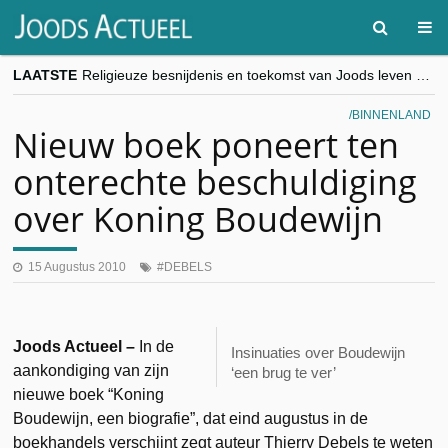
LAATSTE
Religieuze besnijdenis en toekomst van Joods leven centraal tijdens conferentie in Brussel
“Besnijdenisdebat toont hoe moeilijk seculiere Westen minderheden begrijpt”, Jinnih Beels (Vooruit)
CITYTRIP | ROEMENIË – Boekarest: de verrassing van Oost-Europa
BINNENLAND
“Vandaag zit elke Jood in België op de beklaagdenbank”
Nieuw boek poneert ten
goKosher lanceert nieuwe website en samenwerking met Mishpacha voor kosher travel en simchas wereldwijd
onterechte beschuldiging
over Koning Boudewijn
15 Augustus 2010
DEBELS
Joods Actueel –
In de
Insinuaties over Boudewijn
aankondiging van zijn
‘een brug te ver’
nieuwe boek “Koning
Boudewijn, een biografie”, dat eind augustus in de
boekhandels verschijnt zegt auteur Thierry Debels te weten