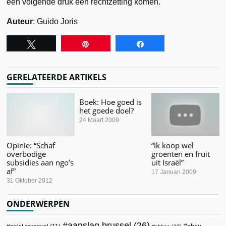
een volgende druk een rechtzetting komen.
Auteur
: Guido Joris
Tweet
Pin
Share
GERELATEERDE ARTIKELS
Boek: Hoe goed is
het goede doel?
24 Maart 2009
Opinie: “Schaf
“Ik koop wel
overbodige
groenten en fruit
subsidies aan ngo’s
uit Israël”
af”
17 Januari 2009
31 Oktober 2012
ONDERWERPEN
aanslag brussel
(26)