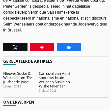
de Vlaamse collaboratie tijdens de Tweede Wereldoorlog;
Pieter Serrien is gespecialiseerd in het dagelijkse
oorlogsleven; Veronique Van Humskerke is
gespecialiseerd in nationalisme en nationalistisch discours;
Selm Wenselaers doet onderzoek naar de Jodenvervolging
in Brussel.
Tweet
Pin
Share
GERELATEERDE ARTIKELS
Nieuwe Suske &
Carnaval van Aalst
Wiske album ‘De
spot met bruin
juichende Jood’
verleden Suske en
Wiske tekenaar
19 April 2012
7 Maart 2011
ONDERWERPEN