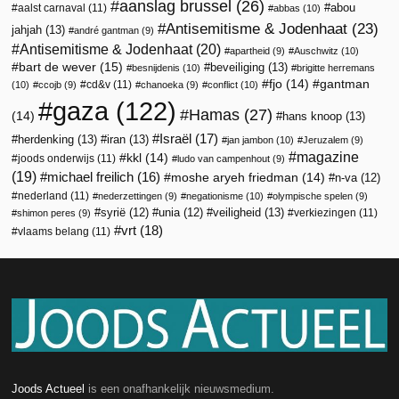
aanslag brussel
(26)
abou
aalst carnaval
(11)
abbas
(10)
Antisemitisme & Jodenhaat
(23)
jahjah
(13)
andré gantman
(9)
Antisemitisme & Jodenhaat
(20)
apartheid
(9)
Auschwitz
(10)
bart de wever
(15)
beveiliging
(13)
besnijdenis
(10)
brigitte herremans
fjo
(14)
gantman
cd&v
(11)
(10)
ccojb
(9)
chanoeka
(9)
conflict
(10)
gaza
(122)
Hamas
(27)
(14)
hans knoop
(13)
Israël
(17)
herdenking
(13)
iran
(13)
jan jambon
(10)
Jeruzalem
(9)
magazine
kkl
(14)
joods onderwijs
(11)
ludo van campenhout
(9)
(19)
michael freilich
(16)
moshe aryeh friedman
(14)
n-va
(12)
nederland
(11)
nederzettingen
(9)
negationisme
(10)
olympische spelen
(9)
veiligheid
(13)
syrië
(12)
unia
(12)
verkiezingen
(11)
shimon peres
(9)
vrt
(18)
vlaams belang
(11)
Joods Actueel
is een onafhankelijk nieuwsmedium.