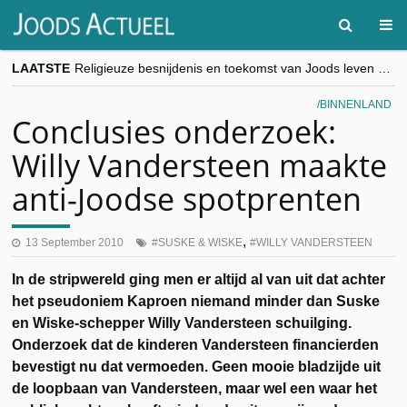
LAATSTE
Religieuze besnijdenis en toekomst van Joods leven centraal tijdens conferentie in Brussel
“Besnijdenisdebat toont hoe moeilijk seculiere Westen minderheden begrijpt”, Jinnih Beels (Vooruit)
CITYTRIP | ROEMENIË – Boekarest: de verrassing van Oost-Europa
BINNENLAND
“Vandaag zit elke Jood in België op de beklaagdenbank”
Conclusies onderzoek:
goKosher lanceert nieuwe website en samenwerking met Mishpacha voor kosher travel en simchas wereldwijd
Willy Vandersteen maakte
anti-Joodse spotprenten
,
13 September 2010
SUSKE & WISKE
WILLY VANDERSTEEN
In de stripwereld ging men er altijd al van uit dat achter
het pseudoniem Kaproen niemand minder dan Suske
en Wiske-schepper Willy Vandersteen schuilging.
Onderzoek dat de kinderen Vandersteen financierden
bevestigt nu dat vermoeden. Geen mooie bladzijde uit
de loopbaan van Vandersteen, maar wel een waar het