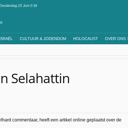
Donderdag 25 Juni 0:36
it
ISRAËL
CULTUUR & JODENDOM
HOLOCAUST
OVER ONS
n Selahattin
hard commentaar, heeft een artikel online geplaatst over de