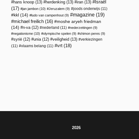
Israël
hans knoop
(13)
herdenking
(13)
iran
(13)
(17)
joods onderwijs
(11)
jan jambon
(10)
Jeruzalem
(9)
magazine
(19)
kkl
(14)
ludo van campenhout
(9)
michael freilich
(16)
moshe aryeh friedman
(14)
n-va
(12)
nederland
(11)
nederzettingen
(9)
negationisme
(10)
olympische spelen
(9)
shimon peres
(9)
veiligheid
(13)
syrië
(12)
unia
(12)
verkiezingen
vrt
(18)
(11)
vlaams belang
(11)
2026