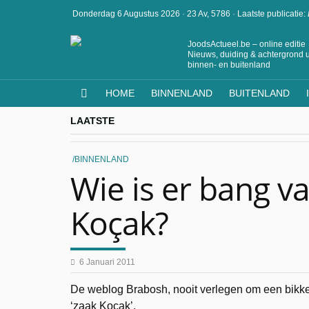
Donderdag 6 Augustus 2026
·
23 Av, 5786
·
Laatste publicatie:
JoodsActueel.be – online editie
Nieuws, duiding & achtergrond u
binnen- en buitenland
HOME
BINNENLAND
BUITENLAND
LAATSTE
BINNENLAND
Wie is er bang va
Koçak?
6 Januari 2011
De weblog Brabosh, nooit verlegen om een bikkel
‘zaak Koçak’.