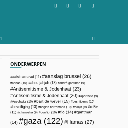
ONDERWERPEN
aanslag brussel
(26)
aalst carnaval
(11)
abou jahjah
(13)
abbas
(10)
andré gantman
(9)
Antisemitisme & Jodenhaat
(23)
Antisemitisme & Jodenhaat
(20)
apartheid
(9)
bart de wever
(15)
Auschwitz
(10)
besnijdenis
(10)
beveiliging
(13)
cd&v
brigitte herremans
(10)
ccojb
(9)
fjo
(14)
gantman
(11)
chanoeka
(9)
conflict
(10)
gaza
(122)
Hamas
(27)
(14)