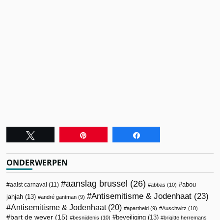
Tweet
Pin
Share
ONDERWERPEN
aanslag brussel
(26)
abou
aalst carnaval
(11)
abbas
(10)
Antisemitisme & Jodenhaat
(23)
jahjah
(13)
andré gantman
(9)
Antisemitisme & Jodenhaat
(20)
apartheid
(9)
Auschwitz
(10)
bart de wever
(15)
beveiliging
(13)
besnijdenis
(10)
brigitte herremans