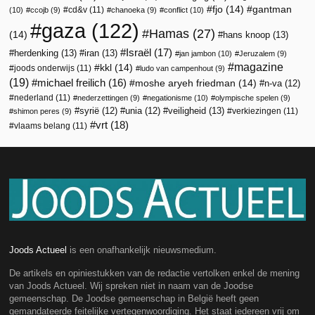
fjo
(14)
gantman
cd&v
(11)
(10)
ccojb
(9)
chanoeka
(9)
conflict
(10)
gaza
(122)
Hamas
(27)
(14)
hans knoop
(13)
Israël
(17)
herdenking
(13)
iran
(13)
jan jambon
(10)
Jeruzalem
(9)
magazine
kkl
(14)
joods onderwijs
(11)
ludo van campenhout
(9)
(19)
michael freilich
(16)
moshe aryeh friedman
(14)
n-va
(12)
nederland
(11)
nederzettingen
(9)
negationisme
(10)
olympische spelen
(9)
veiligheid
(13)
syrië
(12)
unia
(12)
verkiezingen
(11)
shimon peres
(9)
vrt
(18)
vlaams belang
(11)
Joods Actueel
is een onafhankelijk nieuwsmedium.
De artikels en opiniestukken van de redactie vertolken enkel de mening
van Joods Actueel. Wij spreken niet in naam van de Joodse
gemeenschap. De Joodse gemeenschap in België heeft geen
gemandateerde feitelijke vertegenwoordiging. Het staat iedereen vrij om