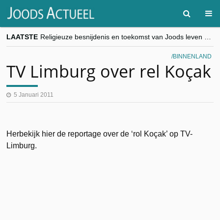
LAATSTE
Religieuze besnijdenis en toekomst van Joods leven centraal tijdens conferentie in Brussel
“Besnijdenisdebat toont hoe moeilijk seculiere Westen minderheden begrijpt”, Jinnih Beels (Vooruit)
CITYTRIP | ROEMENIË – Boekarest: de verrassing van Oost-Europa
BINNENLAND
“Vandaag zit elke Jood in België op de beklaagdenbank”
TV Limburg over rel Koçak
goKosher lanceert nieuwe website en samenwerking met Mishpacha voor kosher travel en simchas wereldwijd
5 Januari 2011
Herbekijk hier de reportage over de ‘rol Koçak’ op TV-
Limburg.