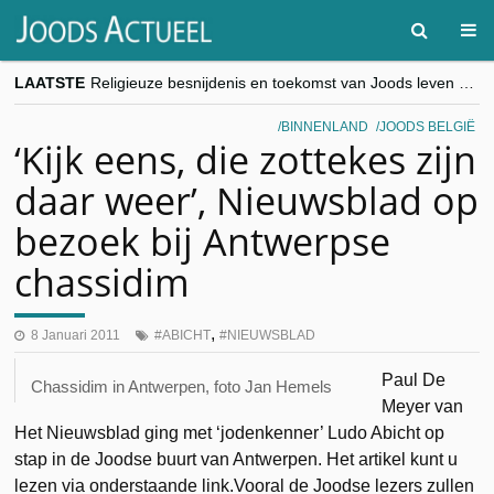
LAATSTE
Religieuze besnijdenis en toekomst van Joods leven centraal tijdens conferentie in Brussel
“Besnijdenisdebat toont hoe moeilijk seculiere Westen minderheden begrijpt”, Jinnih Beels (Vooruit)
CITYTRIP | ROEMENIË – Boekarest: de verrassing van Oost-Europa
BINNENLAND
JOODS BELGIË
“Vandaag zit elke Jood in België op de beklaagdenbank”
‘Kijk eens, die zottekes zijn
goKosher lanceert nieuwe website en samenwerking met Mishpacha voor kosher travel en simchas wereldwijd
daar weer’, Nieuwsblad op
bezoek bij Antwerpse
chassidim
,
8 Januari 2011
ABICHT
NIEUWSBLAD
Paul De
Chassidim in Antwerpen, foto Jan Hemels
Meyer van
Het Nieuwsblad ging met ‘jodenkenner’ Ludo Abicht op
stap in de Joodse buurt van Antwerpen. Het artikel kunt u
lezen via onderstaande link.Vooral de Joodse lezers zullen