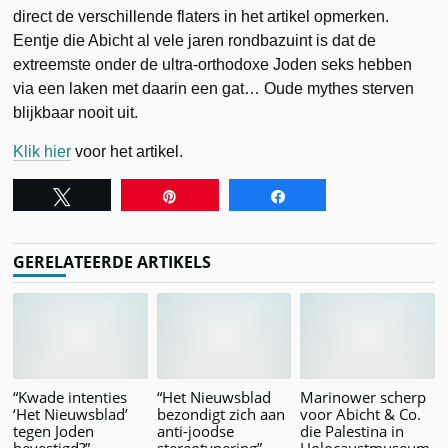
direct de verschillende flaters in het artikel opmerken.
Eentje die Abicht al vele jaren rondbazuint is dat de
extreemste onder de ultra-orthodoxe Joden seks hebben
via een laken met daarin een gat… Oude mythes sterven
blijkbaar nooit uit.
Klik hier
voor het artikel.
Tweet
Pin
Share
GERELATEERDE ARTIKELS
“Kwade intenties
“Het Nieuwsblad
Marinower scherp
‘Het Nieuwsblad’
bezondigt zich aan
voor Abicht & Co.
tegen Joden
anti-joodse
die Palestina in
bevestigd?”
stereotypering”
Holocaustmuseum