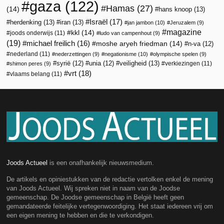
gaza
(122)
Hamas
(27)
(14)
hans knoop
(13)
Israël
(17)
herdenking
(13)
iran
(13)
jan jambon
(10)
Jeruzalem
(9)
magazine
kkl
(14)
joods onderwijs
(11)
ludo van campenhout
(9)
(19)
michael freilich
(16)
moshe aryeh friedman
(14)
n-va
(12)
nederland
(11)
nederzettingen
(9)
negationisme
(10)
olympische spelen
(9)
veiligheid
(13)
syrië
(12)
unia
(12)
verkiezingen
(11)
shimon peres
(9)
vrt
(18)
vlaams belang
(11)
Joods Actueel
is een onafhankelijk nieuwsmedium.
De artikels en opiniestukken van de redactie vertolken enkel de mening
van Joods Actueel. Wij spreken niet in naam van de Joodse
gemeenschap. De Joodse gemeenschap in België heeft geen
gemandateerde feitelijke vertegenwoordiging. Het staat iedereen vrij om
een eigen mening te hebben en die te verkondigen.