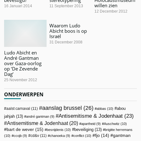
willen zien
16 Januari 2014
11 September 2013
12 December 2012
Waarom Ludo
Abicht boos is op
Israël
31 December 2008
Ludo Abicht en
André Gantman
over Gaza-oorlog
op ‘De Zevende
Dag’
25 November 2012
ONDERWERPEN
aanslag brussel
(26)
abou
aalst carnaval
(11)
abbas
(10)
Antisemitisme & Jodenhaat
(23)
jahjah
(13)
andré gantman
(9)
Antisemitisme & Jodenhaat
(20)
apartheid
(9)
Auschwitz
(10)
bart de wever
(15)
beveiliging
(13)
besnijdenis
(10)
brigitte herremans
fjo
(14)
gantman
cd&v
(11)
(10)
ccojb
(9)
chanoeka
(9)
conflict
(10)