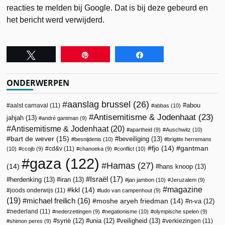
reacties te melden bij Google. Dat is bij deze gebeurd en
het bericht werd verwijderd.
Tweet
Pin
Share
ONDERWERPEN
aanslag brussel
(26)
abou
aalst carnaval
(11)
abbas
(10)
Antisemitisme & Jodenhaat
(23)
jahjah
(13)
andré gantman
(9)
Antisemitisme & Jodenhaat
(20)
apartheid
(9)
Auschwitz
(10)
bart de wever
(15)
beveiliging
(13)
besnijdenis
(10)
brigitte herremans
fjo
(14)
gantman
cd&v
(11)
(10)
ccojb
(9)
chanoeka
(9)
conflict
(10)
gaza
(122)
Hamas
(27)
(14)
hans knoop
(13)
Israël
(17)
herdenking
(13)
iran
(13)
jan jambon
(10)
Jeruzalem
(9)
magazine
kkl
(14)
joods onderwijs
(11)
ludo van campenhout
(9)
(19)
michael freilich
(16)
moshe aryeh friedman
(14)
n-va
(12)
nederland
(11)
nederzettingen
(9)
negationisme
(10)
olympische spelen
(9)
veiligheid
(13)
syrië
(12)
unia
(12)
verkiezingen
(11)
shimon peres
(9)