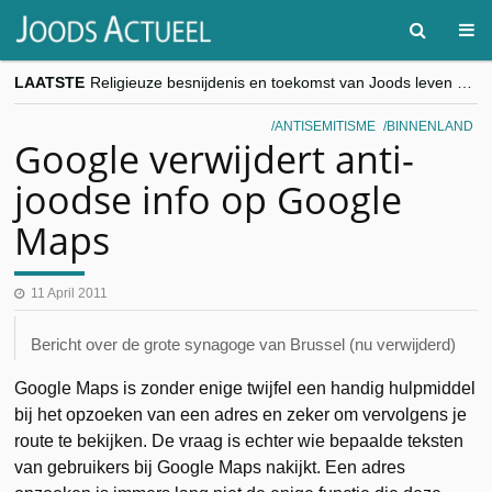
LAATSTE
Religieuze besnijdenis en toekomst van Joods leven centraal tijdens conferentie in Brussel
“Besnijdenisdebat toont hoe moeilijk seculiere Westen minderheden begrijpt”, Jinnih Beels (Vooruit)
CITYTRIP | ROEMENIË – Boekarest: de verrassing van Oost-Europa
ANTISEMITISME
BINNENLAND
“Vandaag zit elke Jood in België op de beklaagdenbank”
Google verwijdert anti-
goKosher lanceert nieuwe website en samenwerking met Mishpacha voor kosher travel en simchas wereldwijd
joodse info op Google
Maps
11 April 2011
Bericht over de grote synagoge van Brussel (nu verwijderd)
Google Maps is zonder enige twijfel een handig hulpmiddel
bij het opzoeken van een adres en zeker om vervolgens je
route te bekijken. De vraag is echter wie bepaalde teksten
van gebruikers bij Google Maps nakijkt. Een adres