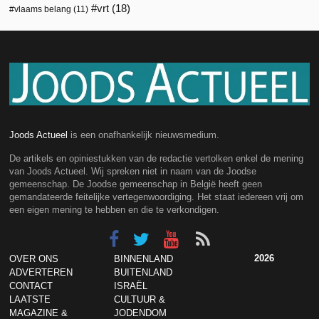
vrt
(18)
vlaams belang
(11)
Joods Actueel
is een onafhankelijk nieuwsmedium.
De artikels en opiniestukken van de redactie vertolken enkel de mening
van Joods Actueel. Wij spreken niet in naam van de Joodse
gemeenschap. De Joodse gemeenschap in België heeft geen
gemandateerde feitelijke vertegenwoordiging. Het staat iedereen vrij om
een eigen mening te hebben en die te verkondigen.
2026
OVER ONS
BINNENLAND
ADVERTEREN
BUITENLAND
CONTACT
ISRAËL
LAATSTE
CULTUUR &
MAGAZINE &
JODENDOM