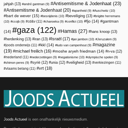
Antisemitisme & Jodenhaat
(23)
jahjah
(13)
andré gantman
(9)
Antisemitisme & Jodenhaat
(20)
apartheid
(9)
Auschwitz
(10)
bart de wever
(15)
beveiliging
(13)
besnijdenis
(10)
brigitte herremans
fjo
(14)
gantman
cd&v
(11)
(10)
ccojb
(9)
chanoeka
(9)
conflict
(10)
gaza
(122)
Hamas
(27)
(14)
hans knoop
(13)
Israël
(17)
herdenking
(13)
iran
(13)
jan jambon
(10)
Jeruzalem
(9)
magazine
kkl
(14)
joods onderwijs
(11)
ludo van campenhout
(9)
(19)
michael freilich
(16)
moshe aryeh friedman
(14)
n-va
(12)
nederland
(11)
nederzettingen
(9)
negationisme
(10)
olympische spelen
(9)
veiligheid
(13)
syrië
(12)
unia
(12)
verkiezingen
(11)
shimon peres
(9)
vrt
(18)
vlaams belang
(11)
Joods Actueel
is een onafhankelijk nieuwsmedium.