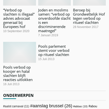
“Verbod op
Joden en moslims
Beroep bij
slachten is illegaal”
samen: “verbod op
Grondwettelijk Hof
advies advocaat
onverdoofde slacht
tegen verbod op
generaal bij
is een
ritueel slachten
Europees hof
discriminerende
28 November 2017
maatregel”
10 September 2020
7 Januari 2019
Pools parlement
stemt voor verbod
op ritueel slachten
15 Juli 2013
Pools verbod op
koosjer en halal
slachten blijft
reacties uitlokken
16 Juli 2013
ONDERWERPEN
aanslag brussel
(26)
abou
aalst carnaval
(11)
abbas
(10)