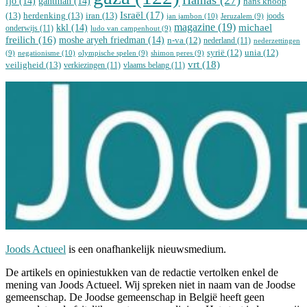
fjo
(14)
gantman
(14)
hans knoop
Israël
(17)
(13)
herdenking
(13)
iran
(13)
joods
jan jambon
(10)
Jeruzalem
(9)
magazine
(19)
michael
kkl
(14)
onderwijs
(11)
ludo van campenhout
(9)
freilich
(16)
moshe aryeh friedman
(14)
n-va
(12)
nederland
(11)
nederzettingen
syrië
(12)
unia
(12)
negationisme
(10)
(9)
olympische spelen
(9)
shimon peres
(9)
vrt
(18)
veiligheid
(13)
verkiezingen
(11)
vlaams belang
(11)
Joods Actueel
is een onafhankelijk nieuwsmedium.
De artikels en opiniestukken van de redactie vertolken enkel de
mening van Joods Actueel. Wij spreken niet in naam van de Joodse
gemeenschap. De Joodse gemeenschap in België heeft geen