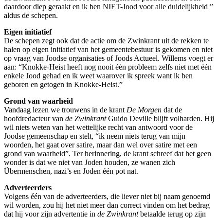
daardoor diep geraakt en ik ben NIET-Jood voor alle duidelijkheid ”
aldus de schepen.
Eigen initiatief
De schepen zegt ook dat de actie om de Zwinkrant uit de rekken te
halen op eigen initiatief van het gemeentebestuur is gekomen en niet
op vraag van Joodse organisaties of Joods Actueel. Willems voegt er
aan: “Knokke-Heist heeft nog nooit één probleem zelfs niet met één
enkele Jood gehad en ik weet waarover ik spreek want ik ben
geboren en getogen in Knokke-Heist.”
Grond van waarheid
Vandaag lezen we trouwens in de krant
De Morgen
dat de
hoofdredacteur van
de Zwinkrant
Guido Deville blijft volharden. Hij
wil niets weten van het wettelijke recht van antwoord voor de
Joodse gemeenschap en stelt, “ik neem niets terug van mijn
woorden, het gaat over satire, maar dan wel over satire met een
grond van waarheid”. Ter herinnering, de krant schreef dat het geen
wonder is dat we niet van Joden houden, ze wanen zich
Übermenschen, nazi’s en Joden één pot nat.
Adverteerders
Volgens één van de adverteerders, die liever niet bij naam genoemd
wil worden, zou hij het niet meer dan correct vinden om het bedrag
dat hij voor zijn advertentie in
de Zwinkrant
betaalde terug op zijn