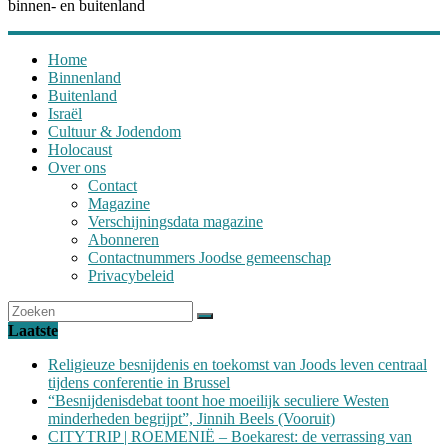
binnen- en buitenland
Home
Binnenland
Buitenland
Israël
Cultuur & Jodendom
Holocaust
Over ons
Contact
Magazine
Verschijningsdata magazine
Abonneren
Contactnummers Joodse gemeenschap
Privacybeleid
Laatste
Religieuze besnijdenis en toekomst van Joods leven centraal
tijdens conferentie in Brussel
“Besnijdenisdebat toont hoe moeilijk seculiere Westen
minderheden begrijpt”, Jinnih Beels (Vooruit)
CITYTRIP | ROEMENIË – Boekarest: de verrassing van