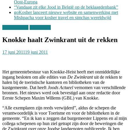
Oost-Europa
“Vandaag zit elke Jood in België op de beklaagdenbank”
goKosher lanceert nieuwe website en samenwerking met
Mishpacha voor kosher travel en simchas wereldwijd
Antisemitisme
Binnenland
Knokke haalt Zwinkrant uit de rekken
17 juni 2011
19 juni 2011
Het gemeentebestuur van Knokke-Heist heeft met onmiddellijke
ingang besloten om alle edities van
De Zwinkrant
uit de rekken te
halen bij de toeristische kantoren en bibliotheken van de
kustgemeente. Dat heeft
Joods Actueel
vernomen van verschillende
bronnen. Het nieuws werd ook bevestigd aan onze redactie door
Eerste Schepen Maxim Willems (GBL) van Knokke.
“Alle exemplaren zijn reeds verwijderd”, aldus de schepen die
verantwoordelijk is voor Toerisme en voor de bibliotheken in de
gemeente. “En ik kan u zeggen dat burgemeester Lippens en al mijn
collega schepenen op hun ziel getrapt zijn door de beweringen die
de Zwinkrant over onze Joodse landgenoten publiceerde. Ik ben