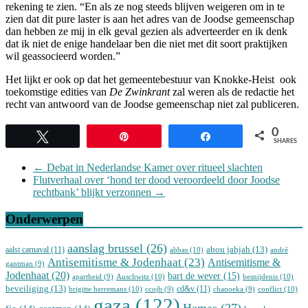
rekening te zien. “En als ze nog steeds blijven weigeren om in te
zien dat dit pure laster is aan het adres van de Joodse gemeenschap
dan hebben ze mij in elk geval gezien als adverteerder en ik denk
dat ik niet de enige handelaar ben die niet met dit soort praktijken
wil geassocieerd worden.”
Het lijkt er ook op dat het gemeentebestuur van Knokke-Heist ook
toekomstige edities van
De Zwinkrant
zal weren als de redactie het
recht van antwoord van de Joodse gemeenschap niet zal publiceren.
0
Tweet
Pin
Share
SHARES
←
Debat in Nederlandse Kamer over ritueel slachten
Flutverhaal over ‘hond ter dood veroordeeld door Joodse
rechtbank’ blijkt verzonnen
→
Onderwerpen
aanslag brussel
(26)
abou jahjah
(13)
aalst carnaval
(11)
abbas
(10)
andré
Antisemitisme & Jodenhaat
(23)
Antisemitisme &
gantman
(9)
Jodenhaat
(20)
bart de wever
(15)
Auschwitz
(10)
besnijdenis
(10)
apartheid
(9)
beveiliging
(13)
cd&v
(11)
brigitte herremans
(10)
conflict
(10)
ccojb
(9)
chanoeka
(9)
gaza
(122)
Hamas
(27)