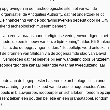
opgravingen in een archeologische site niet ver van de
organisatie, de Antiquities Authority, dat het onderzoek leidt
 De financiering van de opgravingswerken gebeurt door de City
 bekend archeologisch museum beheert.
leed van een vooraanstaande religieuse vertegenwoordiger in het
iode, de eerste eeuw van onze tijdrekening”, aldus Eli Shukro
Haifa, die de opgravingen leiden. “Het belletje werd ontdekt in
uit de bronnen van Shiloah via de zogenaamde stad van David
ij vermoeden dat het belletje bij een wandeling door Jeruzalem
t ondergrondse kanaal belandde waar het tweeduizend jaar
ehoorde aan de hogepriester baseren de archeologen zich onder
vervaardiging van het kleed van de eerste hogepriester, Aäron,
tappels in blauwpurper, roodpurper en scharlaken, rondom op zij
ussen: telken een gouden belletje en een granaatappel, rondom
)