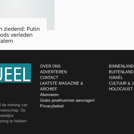
n ziedend: Putin
oods verleden
zalem
OVER ONS
BINNENLAND
ADVERTEREN
BUITENLAND
CONTACT
ISRAËL
LAATSTE MAGAZINE &
CULTUUR & 
ARCHIEF
HOLOCAUST
Abonneren
Gratis proefnummer aanvragen!
el de mening van
Privacybeleid
emeenschap. De
itelijke
ening te hebben