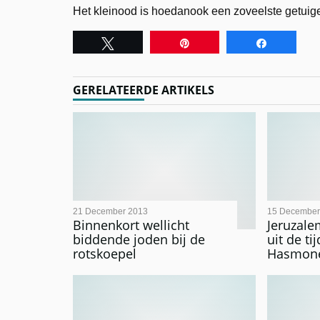
Het kleinood is hoedanook een zoveelste getuig
Tweet
Pin
Share
GERELATEERDE ARTIKELS
21 December 2013
15 December
Binnenkort wellicht
Jeruzale
biddende joden bij de
uit de ti
rotskoepel
Hasmone