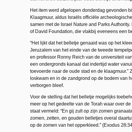
Het item werd afgelopen donderdag gevonden bij 
Klaagmuur, aldus Israëls officiële archeologische 
samen met de Israel Nature and Parks Authority.
of David Foundation, die vlakbij eveneens een
“Het lijkt dat het belletje genaaid was op het k
Jeruzalem van het einde van de tweede tempelper
en professor Ronny Reich van de universiteit van 
een ondergronds kanaal dat indertijd water van
toevoerde naar de oude stad en de klaagmuur.” Z
loskwam en in de zandgrond op de bodem van he
verborgen bleef.
Voor de stelling dat het belletje mogelijks toeb
meer op het gedeelte van de Torah waar over de 
staat vermeld: “En gij zult op zijn zomen granaa
zomen, zetten, en gouden belletjes overal daart
op de zomen van het opperkleed.” (Exodus 28:34