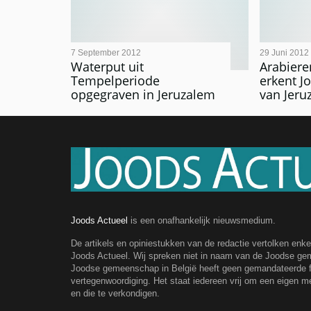
7 September 2012
29 Juni 2012
Waterput uit
Arabiere
Tempelperiode
erkent J
opgegraven in Jeruzalem
van Jeru
Joods Actueel
is een onafhankelijk nieuwsmedium.
De artikels en opiniestukken van de redactie vertolken enk
Joods Actueel. Wij spreken niet in naam van de Joodse g
Joodse gemeenschap in België heeft geen gemandateerde fe
vertegenwoordiging. Het staat iedereen vrij om een eigen m
en die te verkondigen.