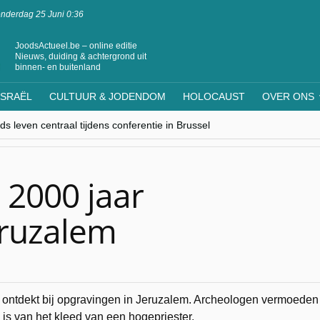
nderdag 25 Juni 0:36
JoodsActueel.be – online editie
Nieuws, duiding & achtergrond uit
binnen- en buitenland
ISRAËL
CULTUUR & JODENDOM
HOLOCAUST
OVER ONS
s leven centraal tijdens conferentie in Brussel
ere Westen minderheden begrijpt”, Jinnih Beels (Vooruit)
rassing van Oost-Europa
laagdenbank”
nwerking met Mishpacha voor kosher travel en simchas wereldwijd
 2000 jaar
eruzalem
 ontdekt bij opgravingen in Jeruzalem. Archeologen vermoeden
 is van het kleed van een hogepriester.