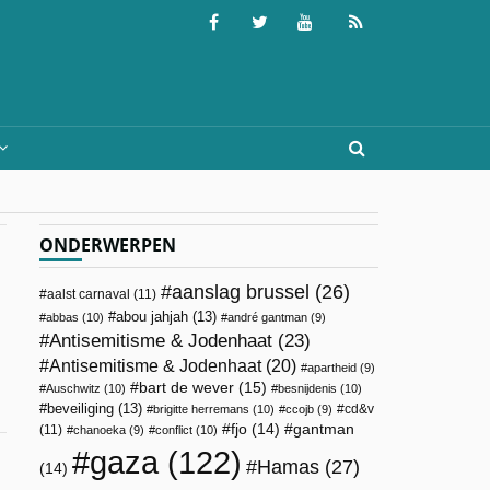
ONDERWERPEN
aanslag brussel
(26)
aalst carnaval
(11)
abou jahjah
(13)
abbas
(10)
andré gantman
(9)
Antisemitisme & Jodenhaat
(23)
Antisemitisme & Jodenhaat
(20)
apartheid
(9)
bart de wever
(15)
Auschwitz
(10)
besnijdenis
(10)
beveiliging
(13)
cd&v
brigitte herremans
(10)
ccojb
(9)
fjo
(14)
gantman
(11)
chanoeka
(9)
conflict
(10)
gaza
(122)
Hamas
(27)
(14)