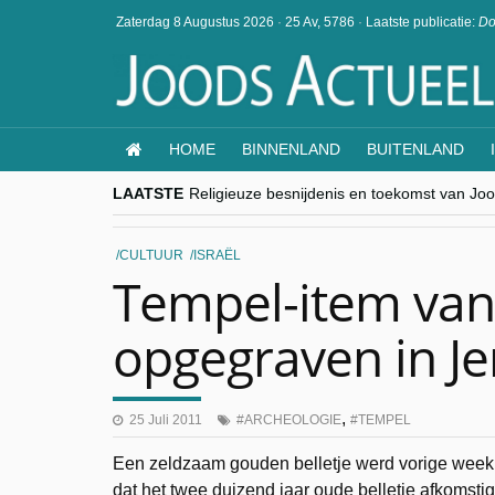
Zaterdag 8 Augustus 2026
·
25 Av, 5786
·
Laatste publicatie:
Do
HOME
BINNENLAND
BUITENLAND
LAATSTE
Religieuze besnijdenis en toekomst van Jood
“Besnijdenisdebat toont hoe moeilijk seculi
CITYTRIP | ROEMENIË – Boekarest: de ver
“Vandaag zit elke Jood in België op de bek
CULTUUR
ISRAËL
goKosher lanceert nieuwe website en same
Tempel-item van
opgegraven in J
,
25 Juli 2011
ARCHEOLOGIE
TEMPEL
Een zeldzaam gouden belletje werd vorige week
dat het twee duizend jaar oude belletje afkomstig