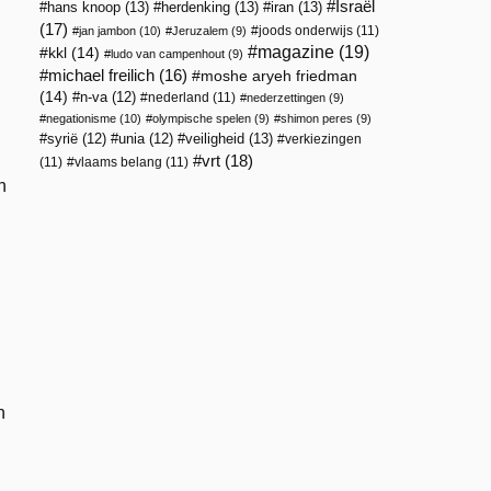
Israël
hans knoop
(13)
herdenking
(13)
iran
(13)
(17)
joods onderwijs
(11)
jan jambon
(10)
Jeruzalem
(9)
magazine
(19)
kkl
(14)
ludo van campenhout
(9)
michael freilich
(16)
moshe aryeh friedman
(14)
n-va
(12)
nederland
(11)
nederzettingen
(9)
negationisme
(10)
olympische spelen
(9)
shimon peres
(9)
veiligheid
(13)
syrië
(12)
unia
(12)
verkiezingen
vrt
(18)
(11)
vlaams belang
(11)
n
n