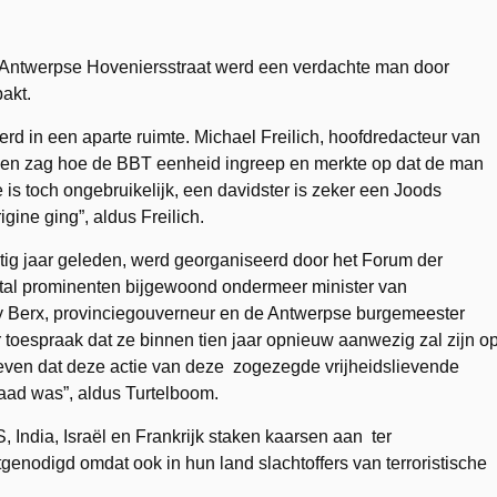
 Antwerpse Hoveniersstraat werd een verdachte man door
akt.
erd in een aparte ruimte. Michael Freilich, hoofdredacteur van
al en zag hoe de BBT eenheid ingreep en merkte op dat de man
e is toch ongebruikelijk, een davidster is zeker een Joods
gine ging”, aldus Freilich.
ig jaar geleden, werd georganiseerd door het Forum der
tal prominenten bijgewoond ondermeer minister van
 Berx, provinciegouverneur en de Antwerpse burgemeester
r toespraak dat ze binnen tien jaar opnieuw aanwezig zal zijn o
geven dat deze actie van deze zogezegde vrijheidslievende
daad was”, aldus Turtelboom.
ndia, Israël en Frankrijk staken kaarsen aan ter
genodigd omdat ook in hun land slachtoffers van terroristische