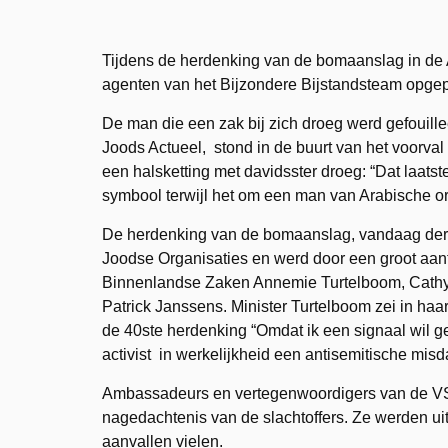
Tijdens de herdenking van de bomaanslag in de
agenten van het Bijzondere Bijstandsteam opgep
De man die een zak bij zich droeg werd gefouille
Joods Actueel, stond in de buurt van het voorv
een halsketting met davidsster droeg: “Dat laatst
symbool terwijl het om een man van Arabische ori
De herdenking van de bomaanslag, vandaag dert
Joodse Organisaties en werd door een groot aan
Binnenlandse Zaken Annemie Turtelboom, Cathy
Patrick Janssens. Minister Turtelboom zei in haa
de 40ste herdenking “Omdat ik een signaal wil 
activist in werkelijkheid een antisemitische mis
Ambassadeurs en vertegenwoordigers van de VS, I
nagedachtenis van de slachtoffers. Ze werden uit
aanvallen vielen.