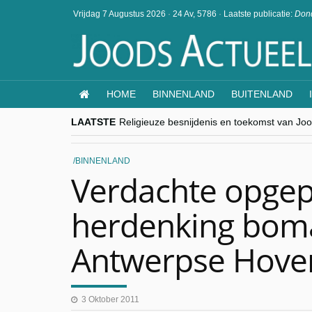
Vrijdag 7 Augustus 2026
·
24 Av, 5786
·
Laatste publicatie:
Dond
HOME
BINNENLAND
BUITENLAND
LAATSTE
Religieuze besnijdenis en toekomst van Jood
“Besnijdenisdebat toont hoe moeilijk seculi
CITYTRIP | ROEMENIË – Boekarest: de ver
“Vandaag zit elke Jood in België op de bek
BINNENLAND
goKosher lanceert nieuwe website en same
Verdachte opgepa
herdenking bom
Antwerpse Hoven
3 Oktober 2011