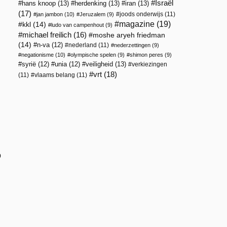
Israël
hans knoop
(13)
herdenking
(13)
iran
(13)
(17)
joods onderwijs
(11)
jan jambon
(10)
Jeruzalem
(9)
magazine
(19)
kkl
(14)
ludo van campenhout
(9)
michael freilich
(16)
moshe aryeh friedman
(14)
n-va
(12)
nederland
(11)
nederzettingen
(9)
negationisme
(10)
olympische spelen
(9)
shimon peres
(9)
veiligheid
(13)
syrië
(12)
unia
(12)
verkiezingen
vrt
(18)
(11)
vlaams belang
(11)
p