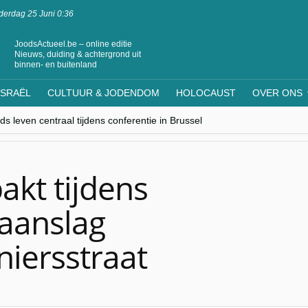
erdag 25 Juni 0:36
JoodsActueel.be – online editie
Nieuws, duiding & achtergrond uit
binnen- en buitenland
ISRAËL
CULTUUR & JODENDOM
HOLOCAUST
OVER ONS
s leven centraal tijdens conferentie in Brussel
ere Westen minderheden begrijpt”, Jinnih Beels (Vooruit)
rassing van Oost-Europa
laagdenbank”
nwerking met Mishpacha voor kosher travel en simchas wereldwijd
kt tijdens
aanslag
iersstraat