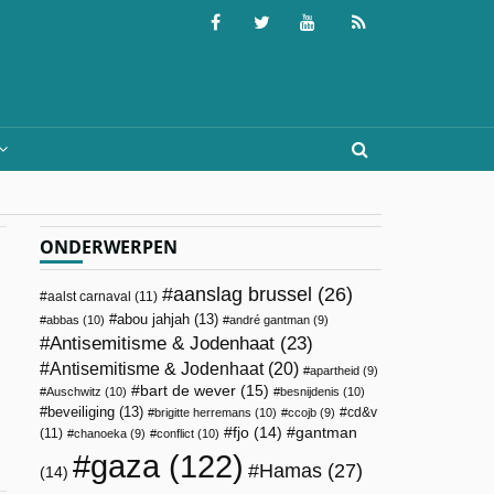
ONDERWERPEN
aanslag brussel
(26)
aalst carnaval
(11)
abou jahjah
(13)
abbas
(10)
andré gantman
(9)
Antisemitisme & Jodenhaat
(23)
Antisemitisme & Jodenhaat
(20)
apartheid
(9)
bart de wever
(15)
Auschwitz
(10)
besnijdenis
(10)
beveiliging
(13)
cd&v
brigitte herremans
(10)
ccojb
(9)
fjo
(14)
gantman
(11)
chanoeka
(9)
conflict
(10)
gaza
(122)
Hamas
(27)
(14)