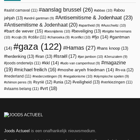
aanslag brussel
(26)
abou
aalst carnaval
(11)
abbas
(10)
Antisemitisme & Jodenhaat
(23)
jahjah
(13)
andré gantman
(9)
Antisemitisme & Jodenhaat
(20)
apartheid
(9)
Auschwitz
(10)
bart de wever
(15)
beveiliging
(13)
besnijdenis
(10)
brigitte herremans
fjo
(14)
gantman
cd&v
(11)
(10)
ccojb
(9)
chanoeka
(9)
conflict
(10)
gaza
(122)
Hamas
(27)
(14)
hans knoop
(13)
Israël
(17)
herdenking
(13)
iran
(13)
jan jambon
(10)
Jeruzalem
(9)
magazine
kkl
(14)
joods onderwijs
(11)
ludo van campenhout
(9)
(19)
michael freilich
(16)
moshe aryeh friedman
(14)
n-va
(12)
nederland
(11)
nederzettingen
(9)
negationisme
(10)
olympische spelen
(9)
veiligheid
(13)
syrië
(12)
unia
(12)
verkiezingen
(11)
shimon peres
(9)
vrt
(18)
vlaams belang
(11)
Joods Actueel
is een onafhankelijk nieuwsmedium.