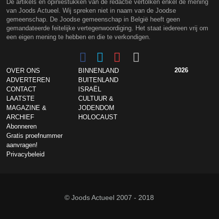
De artikels en opiniestukken van de redactie vertolken enkel de mening
van Joods Actueel. Wij spreken niet in naam van de Joodse
gemeenschap. De Joodse gemeenschap in België heeft geen
gemandateerde feitelijke vertegenwoordiging. Het staat iedereen vrij om
een eigen mening te hebben en die te verkondigen.
2026
OVER ONS
BINNENLAND
ADVERTEREN
BUITENLAND
CONTACT
ISRAËL
LAATSTE
CULTUUR &
MAGAZINE &
JODENDOM
ARCHIEF
HOLOCAUST
Abonneren
Gratis proefnummer
aanvragen!
Privacybeleid
© Joods Actueel 2007 - 2018