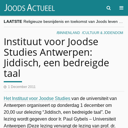
LAATSTE
Religieuze besnijdenis en toekomst van Joods leven centraal tijdens conferentie in Brussel
“Besnijdenisdebat toont hoe moeilijk seculiere Westen minderheden begrijpt”, Jinnih Beels (Vooruit)
CITYTRIP | ROEMENIË – Boekarest: de verrassing van Oost-Europa
BINNENLAND
CULTUUR & JODENDOM
“Vandaag zit elke Jood in België op de beklaagdenbank”
Instituut voor Joodse
goKosher lanceert nieuwe website en samenwerking met Mishpacha voor kosher travel en simchas wereldwijd
Studies Antwerpen:
Jiddisch, een bedreigde
taal
1 December 2011
Het Instituut voor Joodse Studies
van de universiteit van
Antwerpen organiseert op donderdag 1 december om
20,00 uur delezing “Jiddisch, een bedreigde taal”. De
lezing wordt gegeven door Ir. Paul Gybels – Universiteit
Antwerpen (Deze lezing vervangt de lezing van prof. dr.