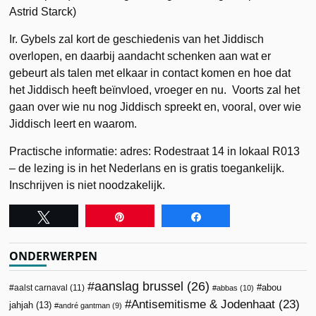
Astrid Starck)
Ir. Gybels zal kort de geschiedenis van het Jiddisch
overlopen, en daarbij aandacht schenken aan wat er
gebeurt als talen met elkaar in contact komen en hoe dat
het Jiddisch heeft beïnvloed, vroeger en nu. Voorts zal het
gaan over wie nu nog Jiddisch spreekt en, vooral, over wie
Jiddisch leert en waarom.
Practische informatie: adres: Rodestraat 14 in lokaal R013
– de lezing is in het Nederlans en is gratis toegankelijk.
Inschrijven is niet noodzakelijk.
Tweet
Pin
Share
ONDERWERPEN
aanslag brussel
(26)
abou
aalst carnaval
(11)
abbas
(10)
Antisemitisme & Jodenhaat
(23)
jahjah
(13)
andré gantman
(9)