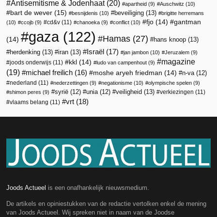
Antisemitisme & Jodenhaat
(20)
apartheid
(9)
Auschwitz
(10)
bart de wever
(15)
beveiliging
(13)
besnijdenis
(10)
brigitte herremans
fjo
(14)
gantman
cd&v
(11)
(10)
ccojb
(9)
chanoeka
(9)
conflict
(10)
gaza
(122)
Hamas
(27)
(14)
hans knoop
(13)
Israël
(17)
herdenking
(13)
iran
(13)
jan jambon
(10)
Jeruzalem
(9)
magazine
kkl
(14)
joods onderwijs
(11)
ludo van campenhout
(9)
(19)
michael freilich
(16)
moshe aryeh friedman
(14)
n-va
(12)
nederland
(11)
nederzettingen
(9)
negationisme
(10)
olympische spelen
(9)
veiligheid
(13)
syrië
(12)
unia
(12)
verkiezingen
(11)
shimon peres
(9)
vrt
(18)
vlaams belang
(11)
Joods Actueel
is een onafhankelijk nieuwsmedium.
De artikels en opiniestukken van de redactie vertolken enkel de mening
van Joods Actueel. Wij spreken niet in naam van de Joodse