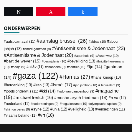
Tweet
Pin
Share
ONDERWERPEN
aanslag brussel
(26)
abou
aalst carnaval
(11)
abbas
(10)
Antisemitisme & Jodenhaat
(23)
jahjah
(13)
andré gantman
(9)
Antisemitisme & Jodenhaat
(20)
apartheid
(9)
Auschwitz
(10)
bart de wever
(15)
beveiliging
(13)
besnijdenis
(10)
brigitte herremans
fjo
(14)
gantman
cd&v
(11)
(10)
ccojb
(9)
chanoeka
(9)
conflict
(10)
gaza
(122)
Hamas
(27)
(14)
hans knoop
(13)
Israël
(17)
herdenking
(13)
iran
(13)
jan jambon
(10)
Jeruzalem
(9)
magazine
kkl
(14)
joods onderwijs
(11)
ludo van campenhout
(9)
(19)
michael freilich
(16)
moshe aryeh friedman
(14)
n-va
(12)
nederland
(11)
nederzettingen
(9)
negationisme
(10)
olympische spelen
(9)
veiligheid
(13)
syrië
(12)
unia
(12)
verkiezingen
(11)
shimon peres
(9)
vrt
(18)
vlaams belang
(11)