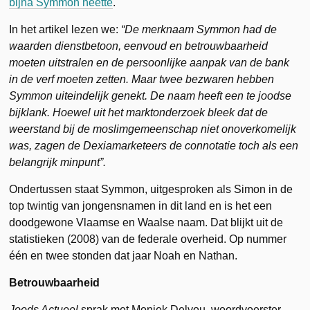
bijna Symmon heette
.
In het artikel lezen we:
“De merknaam Symmon had de
waarden dienstbetoon, eenvoud en betrouwbaarheid
moeten uitstralen en de persoonlijke aanpak van de bank
in de verf moeten zetten. Maar twee bezwaren hebben
Symmon uiteindelijk genekt. De naam heeft een te joodse
bijklank. Hoewel uit het marktonderzoek bleek dat de
weerstand bij de moslimgemeenschap niet onoverkomelijk
was, zagen de Dexiamarketeers de connotatie toch als een
belangrijk minpunt”.
Ondertussen staat Symmon, uitgesproken als Simon in de
top twintig van jongensnamen in dit land en is het een
doodgewone Vlaamse en Waalse naam. Dat blijkt uit de
statistieken (2008) van de federale overheid. Op nummer
één en twee stonden dat jaar Noah en Nathan.
Betrouwbaarheid
Joods Actueel
sprak met Moniek Delvou, woordvoerster