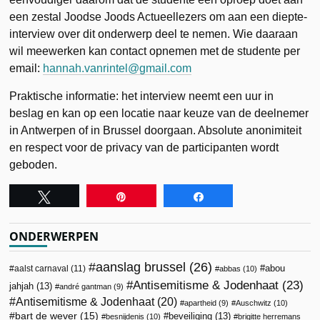
een zestal Joodse Joods Actueellezers om aan een diepte-
interview over dit onderwerp deel te nemen. Wie daaraan
wil meewerken kan contact opnemen met de studente per
email:
hannah.vanrintel@gmail.com
Praktische informatie: het interview neemt een uur in
beslag en kan op een locatie naar keuze van de deelnemer
in Antwerpen of in Brussel doorgaan. Absolute anonimiteit
en respect voor de privacy van de participanten wordt
geboden.
Tweet
Pin
Share
ONDERWERPEN
aanslag brussel
(26)
abou
aalst carnaval
(11)
abbas
(10)
Antisemitisme & Jodenhaat
(23)
jahjah
(13)
andré gantman
(9)
Antisemitisme & Jodenhaat
(20)
apartheid
(9)
Auschwitz
(10)
bart de wever
(15)
beveiliging
(13)
besnijdenis
(10)
brigitte herremans