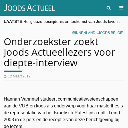
LAATSTE
Religieuze besnijdenis en toekomst van Joods leven centraal tijdens conferentie in Brussel
“Besnijdenisdebat toont hoe moeilijk seculiere Westen minderheden begrijpt”, Jinnih Beels (Vooruit)
CITYTRIP | ROEMENIË – Boekarest: de verrassing van Oost-Europa
BINNENLAND
JOODS BELGIË
“Vandaag zit elke Jood in België op de beklaagdenbank”
Onderzoekster zoekt
goKosher lanceert nieuwe website en samenwerking met Mishpacha voor kosher travel en simchas wereldwijd
Joods Actueellezers voor
diepte-interview
12 Maart 2012
Hannah Vanrintel studeert communicatiewetenschappen
aan de VUB en koos als onderwerp voor haar masterthesis
de representatie van het Israëlisch-Palestijns conflict eind
2008 in de pers en de receptie van deze berichtgeving bij
de lezers.