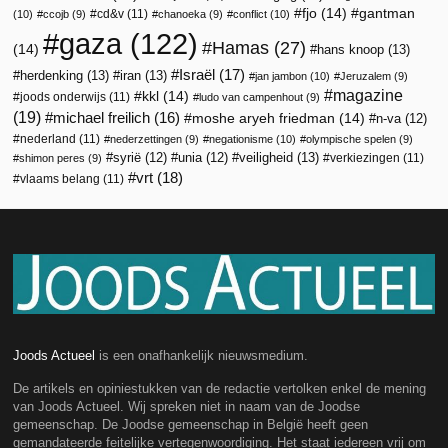
fjo
(14)
gantman
cd&v
(11)
(10)
ccojb
(9)
chanoeka
(9)
conflict
(10)
gaza
(122)
Hamas
(27)
(14)
hans knoop
(13)
Israël
(17)
herdenking
(13)
iran
(13)
jan jambon
(10)
Jeruzalem
(9)
magazine
kkl
(14)
joods onderwijs
(11)
ludo van campenhout
(9)
(19)
michael freilich
(16)
moshe aryeh friedman
(14)
n-va
(12)
nederland
(11)
nederzettingen
(9)
negationisme
(10)
olympische spelen
(9)
veiligheid
(13)
syrië
(12)
unia
(12)
verkiezingen
(11)
shimon peres
(9)
vrt
(18)
vlaams belang
(11)
Joods Actueel
is een onafhankelijk nieuwsmedium.
De artikels en opiniestukken van de redactie vertolken enkel de mening
van Joods Actueel. Wij spreken niet in naam van de Joodse
gemeenschap. De Joodse gemeenschap in België heeft geen
gemandateerde feitelijke vertegenwoordiging. Het staat iedereen vrij om