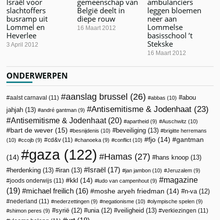
Israël voor
gemeenschap van
ambulanciers
slachtoffers
België deelt in
leggen bloemen
busramp uit
diepe rouw
neer aan
Lommel en
Lommelse
16 Maart 2012
Heverlee
basisschool ’t
Stekske
3 April 2012
16 Maart 2012
ONDERWERPEN
aanslag brussel
(26)
abou
aalst carnaval
(11)
abbas
(10)
Antisemitisme & Jodenhaat
(23)
jahjah
(13)
andré gantman
(9)
Antisemitisme & Jodenhaat
(20)
apartheid
(9)
Auschwitz
(10)
bart de wever
(15)
beveiliging
(13)
besnijdenis
(10)
brigitte herremans
fjo
(14)
gantman
cd&v
(11)
(10)
ccojb
(9)
chanoeka
(9)
conflict
(10)
gaza
(122)
Hamas
(27)
(14)
hans knoop
(13)
Israël
(17)
herdenking
(13)
iran
(13)
jan jambon
(10)
Jeruzalem
(9)
magazine
kkl
(14)
joods onderwijs
(11)
ludo van campenhout
(9)
(19)
michael freilich
(16)
moshe aryeh friedman
(14)
n-va
(12)
nederland
(11)
nederzettingen
(9)
negationisme
(10)
olympische spelen
(9)
veiligheid
(13)
syrië
(12)
unia
(12)
verkiezingen
(11)
shimon peres
(9)