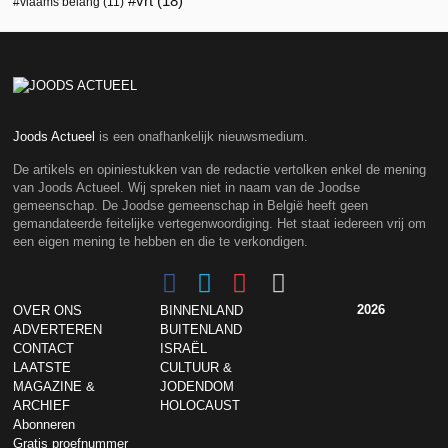
vrt
(18)
vlaams belang
(11)
Joods Actueel
is een onafhankelijk nieuwsmedium.
De artikels en opiniestukken van de redactie vertolken enkel de mening
van Joods Actueel. Wij spreken niet in naam van de Joodse
gemeenschap. De Joodse gemeenschap in België heeft geen
gemandateerde feitelijke vertegenwoordiging. Het staat iedereen vrij om
een eigen mening te hebben en die te verkondigen.
2026
OVER ONS
BINNENLAND
ADVERTEREN
BUITENLAND
CONTACT
ISRAËL
LAATSTE
CULTUUR &
MAGAZINE &
JODENDOM
ARCHIEF
HOLOCAUST
Abonneren
Gratis proefnummer