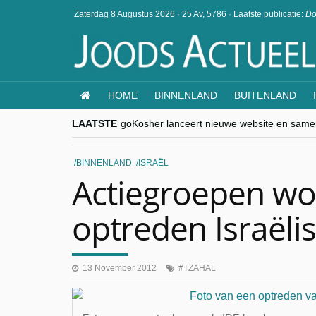
Zaterdag 8 Augustus 2026
·
25 Av, 5786
·
Laatste publicatie:
Do
HOME
BINNENLAND
BUITENLAND
LAATSTE
goKosher lanceert nieuwe website en same
Religieuze besnijdenis en toekomst van Jood
“Besnijdenisdebat toont hoe moeilijk seculi
CITYTRIP | ROEMENIË – Boekarest: de ver
BINNENLAND
ISRAËL
“Vandaag zit elke Jood in België op de bek
Actiegroepen wo
optreden Israëlis
13 November 2012
TZAHAL