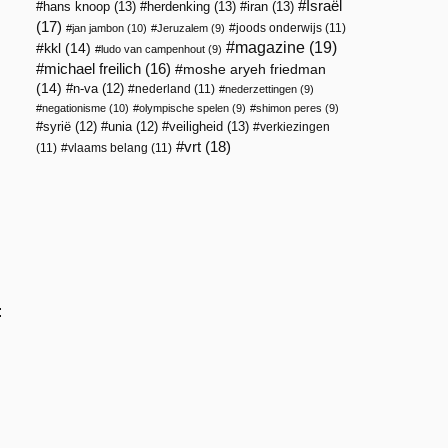
Israël
hans knoop
(13)
herdenking
(13)
iran
(13)
(17)
joods onderwijs
(11)
jan jambon
(10)
Jeruzalem
(9)
magazine
(19)
kkl
(14)
ludo van campenhout
(9)
michael freilich
(16)
moshe aryeh friedman
(14)
n-va
(12)
nederland
(11)
nederzettingen
(9)
negationisme
(10)
olympische spelen
(9)
shimon peres
(9)
veiligheid
(13)
syrië
(12)
unia
(12)
verkiezingen
vrt
(18)
(11)
vlaams belang
(11)
: