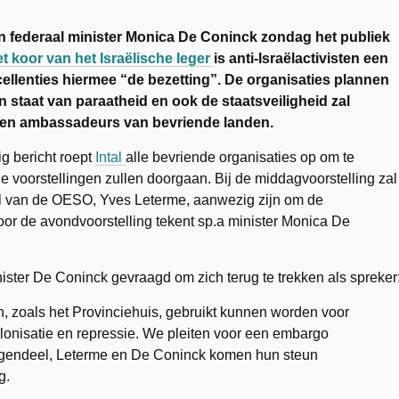
en federaal minister Monica De Coninck zondag het publiek
t koor van het Israëlische leger
is anti-Israëlactivisten een
ellenties hiermee “de bezetting”. De organisaties plannen
 staat van paraatheid en ook de staatsveiligheid zal
ps en ambassadeurs van bevriende landen.
ig bericht roept
Intal
alle bevriende organisaties op om te
 voorstellingen zullen doorgaan. Bij de middagvoorstelling zal
al van de OESO, Yves Leterme, aanwezig zijn om de
oor de avondvoorstelling tekent sp.a minister Monica De
ister De Coninck gevraagd om zich terug te trekken als spreker
, zoals het Provinciehuis, gebruikt kunnen worden voor
lonisatie en repressie. We pleiten voor een embargo
 tegendeel, Leterme en De Coninck komen hun steun
g.