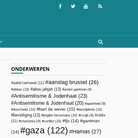
ONDERWERPEN
aanslag brussel
(26)
aalst carnaval
(11)
abou jahjah
(13)
abbas
(10)
andré gantman
(9)
Antisemitisme & Jodenhaat
(23)
Antisemitisme & Jodenhaat
(20)
apartheid
(9)
bart de wever
(15)
Auschwitz
(10)
besnijdenis
(10)
beveiliging
(13)
cd&v
brigitte herremans
(10)
ccojb
(9)
fjo
(14)
gantman
(11)
chanoeka
(9)
conflict
(10)
gaza
(122)
Hamas
(27)
(14)