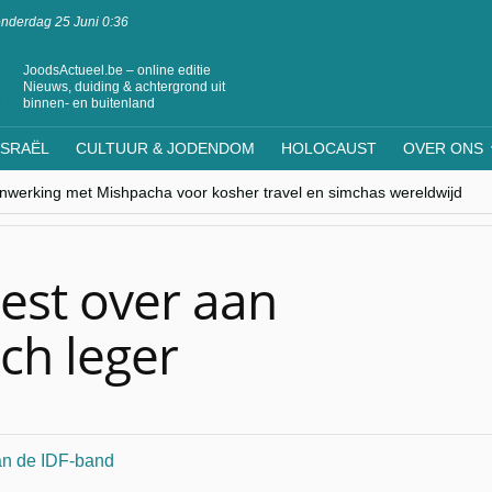
nderdag 25 Juni 0:36
JoodsActueel.be – online editie
Nieuws, duiding & achtergrond uit
binnen- en buitenland
ISRAËL
CULTUUR & JODENDOM
HOLOCAUST
OVER ONS
nwerking met Mishpacha voor kosher travel en simchas wereldwijd
s leven centraal tijdens conferentie in Brussel
ere Westen minderheden begrijpt”, Jinnih Beels (Vooruit)
rassing van Oost-Europa
laagdenbank”
est over aan
ch leger