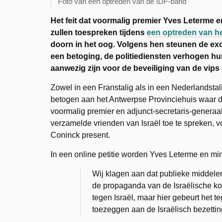
Foto van een optreden van de IDF-band
Het feit dat voormalig premier Yves Leterme 
zullen toespreken tijdens
een optreden van he
doorn in het oog. Volgens hen steunen de exc
een betoging, de politiediensten verhogen hun
aanwezig zijn voor de beveiliging van de vi
Zowel in een Franstalig als in een Nederlandstal
betogen aan het Antwerpse Provinciehuis waar de
voormalig premier en adjunct-secretaris-genera
verzamelde vrienden van Israël toe te spreken, v
Coninck present.
In een online petitie worden Yves Leterme en min
Wij klagen aan dat publieke middelen
de propaganda van de Israëlische ko
tegen Israël, maar hier gebeurt het
toezeggen aan de Israëlisch bezettin