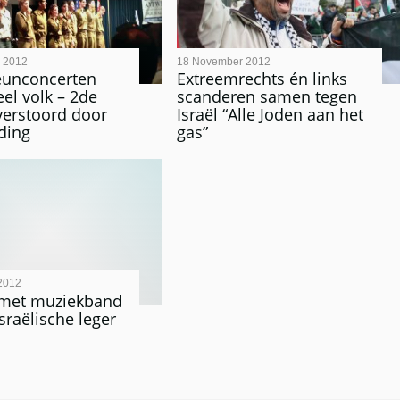
 2012
18 November 2012
teunconcerten
Extreemrechts én links
eel volk – 2de
scanderen samen tegen
verstoord door
Israël “Alle Joden aan het
ding
gas”
2012
 met muziekband
sraëlische leger