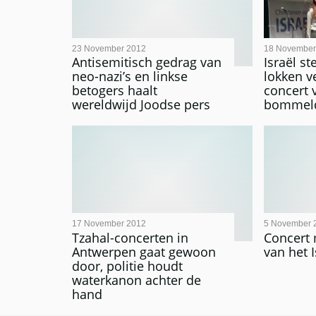
23 November 2012
18 November
Antisemitisch gedrag van
Israël s
neo-nazi’s en linkse
lokken v
betogers haalt
concert 
wereldwijd Joodse pers
bommel
17 November 2012
5 November 
Tzahal-concerten in
Concert
Antwerpen gaat gewoon
van het I
door, politie houdt
waterkanon achter de
hand