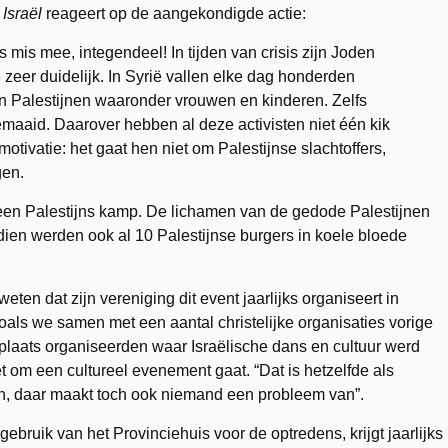
Israël
reageert op de aangekondigde actie:
ts mis mee, integendeel! In tijden van crisis zijn Joden
zeer duidelijk. In Syrië vallen elke dag honderden
n Palestijnen waaronder vrouwen en kinderen. Zelfs
maaid. Daarover hebben al deze activisten niet één kik
otivatie: het gaat hen niet om Palestijnse slachtoffers,
gen.
 een Palestijns kamp. De lichamen van de gedode Palestijnen
dien werden ook al 10 Palestijnse burgers in koele bloede
weten dat zijn vereniging dit event jaarlijks organiseert in
oals we samen met een aantal christelijke organisaties vorige
laats organiseerden waar Israëlische dans en cultuur werd
t om een cultureel evenement gaat. “Dat is hetzelfde als
n, daar maakt toch ook niemand een probleem van”.
 gebruik van het Provinciehuis voor de optredens, krijgt jaarlijks