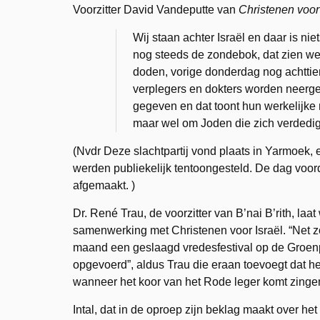
Voorzitter David Vandeputte van
Christenen voor 
Wij staan achter Israël en daar is nie
nog steeds de zondebok, dat zien we 
doden, vorige donderdag nog achttie
verplegers en dokters worden neerge
gegeven en dat toont hun werkelijke m
maar wel om Joden die zich verdedi
(Nvdr Deze slachtpartij vond plaats in Yarmoek,
werden publiekelijk tentoongesteld. De dag voor
afgemaakt. )
Dr. René Trau, de voorzitter van B’nai B’rith, laat 
samenwerking met Christenen voor Israël. “Net z
maand een geslaagd vredesfestival op de Groenp
opgevoerd”, aldus Trau die eraan toevoegt dat he
wanneer het koor van het Rode leger komt zinge
Intal, dat in de oproep zijn beklag maakt over het