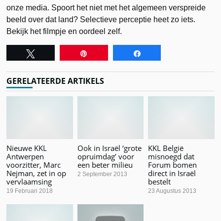
onze media. Spoort het niet met het algemeen verspreide
beeld over dat land? Selectieve perceptie heet zo iets.
Bekijk het filmpje en oordeel zelf.
Tweet
Pin
Share
GERELATEERDE ARTIKELS
Nieuwe KKL
Ook in Israël ‘grote
KKL België
Antwerpen
opruimdag’ voor
misnoegd dat
voorzitter, Marc
een beter milieu
Forum bomen
Nejman, zet in op
direct in Israël
2 September 2013
vervlaamsing
bestelt
19 Februari 2018
23 Augustus 2013