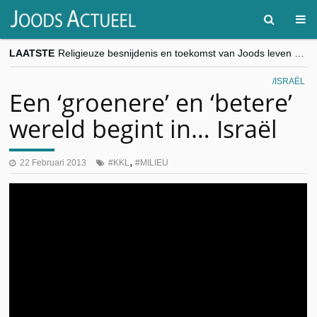
LAATSTE
Religieuze besnijdenis en toekomst van Joods leven centraal tijdens conferentie in Brussel
“Besnijdenisdebat toont hoe moeilijk seculiere Westen minderheden begrijpt”, Jinnih Beels (Vooruit)
CITYTRIP | ROEMENIË – Boekarest: de verrassing van Oost-Europa
ISRAËL
“Vandaag zit elke Jood in België op de beklaagdenbank”
Een ‘groenere’ en ‘betere’
goKosher lanceert nieuwe website en samenwerking met Mishpacha voor kosher travel en simchas wereldwijd
wereld begint in… Israël
,
22 Februari 2013
KKL
MILIEU