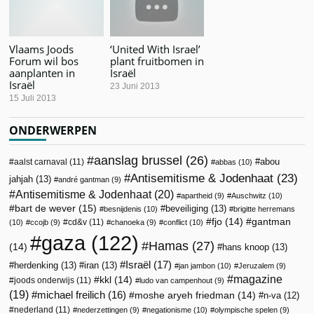
Vlaams Joods
‘United With Israel’
Forum wil bos
plant fruitbomen in
aanplanten in
Israël
Israël
23 Juni 2013
15 Juli 2013
ONDERWERPEN
aanslag brussel
(26)
abou
aalst carnaval
(11)
abbas
(10)
Antisemitisme & Jodenhaat
(23)
jahjah
(13)
andré gantman
(9)
Antisemitisme & Jodenhaat
(20)
apartheid
(9)
Auschwitz
(10)
bart de wever
(15)
beveiliging
(13)
besnijdenis
(10)
brigitte herremans
fjo
(14)
gantman
cd&v
(11)
(10)
ccojb
(9)
chanoeka
(9)
conflict
(10)
gaza
(122)
Hamas
(27)
(14)
hans knoop
(13)
Israël
(17)
herdenking
(13)
iran
(13)
jan jambon
(10)
Jeruzalem
(9)
magazine
kkl
(14)
joods onderwijs
(11)
ludo van campenhout
(9)
(19)
michael freilich
(16)
moshe aryeh friedman
(14)
n-va
(12)
nederland
(11)
nederzettingen
(9)
negationisme
(10)
olympische spelen
(9)