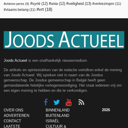
veiligheid
(13)
syrië
(12)
unia
(12)
verkiezingen
(11)
shimon peres
(9)
vrt
(18)
vlaams belang
(11)
Joods Actueel
is een onafhankelijk nieuwsmedium.
De artikels en opiniestukken van de redactie vertolken enkel de mening
van Joods Actueel. Wij spreken niet in naam van de Joodse
gemeenschap. De Joodse gemeenschap in België heeft geen
gemandateerde feitelijke vertegenwoordiging. Het staat iedereen vrij om
een eigen mening te hebben en die te verkondigen.
2026
OVER ONS
BINNENLAND
ADVERTEREN
BUITENLAND
CONTACT
ISRAËL
LAATSTE
CULTUUR &